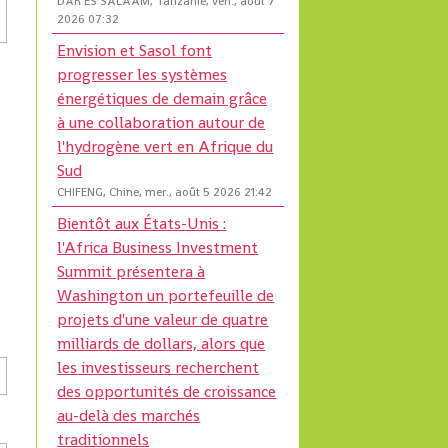
DAR ES SALAAM, Tanzanie, ven., août 7
2026 07:32
Envision et Sasol font
progresser les systèmes
énergétiques de demain grâce
à une collaboration autour de
l'hydrogène vert en Afrique du
Sud
CHIFENG, Chine, mer., août 5 2026 21:42
Bientôt aux États-Unis :
l'Africa Business Investment
Summit présentera à
Washington un portefeuille de
projets d'une valeur de quatre
milliards de dollars, alors que
les investisseurs recherchent
des opportunités de croissance
au-delà des marchés
traditionnels