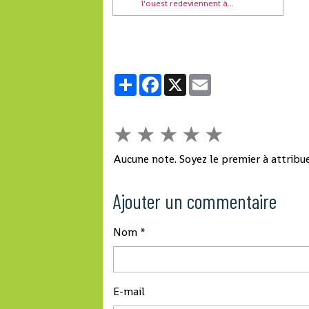
l'ouest redeviennent à...
Partager
Facebook
X
Email
★
★
★
★
★
Aucune note. Soyez le premier à attribue
Ajouter un commentaire
Nom
E-mail