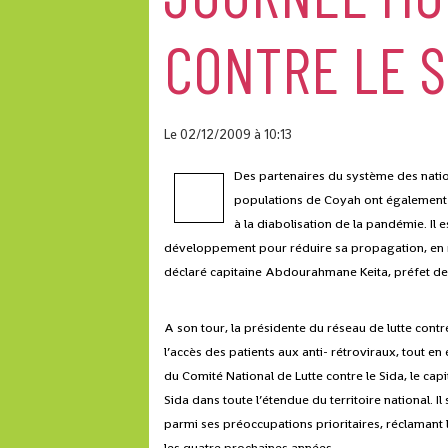
CONTRE LE S
Le 02/12/2009
à 10:13
Des partenaires du système des nation
populations de Coyah ont également as
à la diabolisation de la pandémie. Il
développement pour réduire sa propagation, en re
déclaré capitaine Abdourahmane Keita, préfet de Coy
A son tour, la présidente du réseau de lutte contr
l’accès des patients aux anti- rétroviraux, tout e
du Comité National de Lutte contre le Sida, le cap
Sida dans toute l’étendue du territoire national. Il s
parmi ses préoccupations prioritaires, réclamant 
les quatre prochaines années.