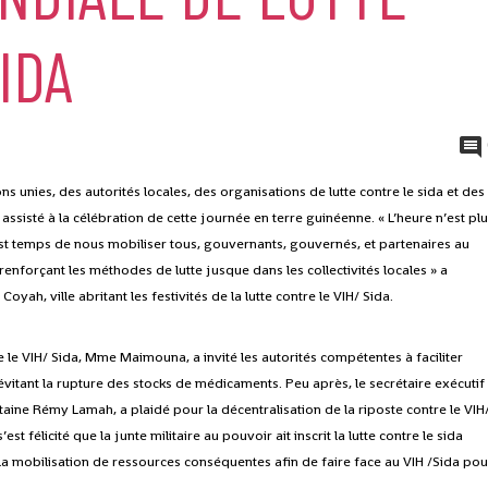
IDA
s unies, des autorités locales, des organisations de lutte contre le sida et des
sisté à la célébration de cette journée en terre guinéenne. « L’heure n’est pl
 est temps de nous mobiliser tous, gouvernants, gouvernés, et partenaires au
nforçant les méthodes de lutte jusque dans les collectivités locales » a
ah, ville abritant les festivités de la lutte contre le VIH/ Sida.
e le VIH/ Sida, Mme Maimouna, a invité les autorités compétentes à faciliter
n évitant la rupture des stocks de médicaments. Peu après, le secrétaire exécutif
itaine Rémy Lamah, a plaidé pour la décentralisation de la riposte contre le VIH
’est félicité que la junte militaire au pouvoir ait inscrit la lutte contre le sida
la mobilisation de ressources conséquentes afin de faire face au VIH /Sida pou