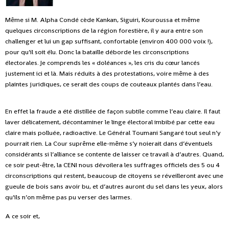
Même si M. Alpha Condé cède Kankan, Siguiri, Kouroussa et même
quelques circonscriptions de la région forestière, il y aura entre son
challenger et lui un gap suffisant, confortable (environ 400 000 voix !),
pour qu’il soit élu. Donc la bataille déborde les circonscriptions
électorales. Je comprends les « doléances », les cris du cœur lancés
justement ici et là. Mais réduits à des protestations, voire même à des
plaintes juridiques, ce serait des coups de couteaux plantés dans l’eau.
En effet la fraude a été distillée de façon subtile comme l’eau claire. Il faut
laver délicatement, décontaminer le linge électoral imbibé par cette eau
claire mais polluée, radioactive. Le Général Toumani Sangaré tout seul n’y
pourrait rien. La Cour suprême elle-même s’y noierait dans d’éventuels
considérants si l’alliance se contente de laisser ce travail à d’autres. Quand,
ce soir peut-être, la CENI nous dévoilera les suffrages officiels des 5 ou 4
circonscriptions qui restent, beaucoup de citoyens se réveilleront avec une
gueule de bois sans avoir bu, et d’autres auront du sel dans les yeux, alors
qu’ils n’on même pas pu verser des larmes.
A ce soir et,