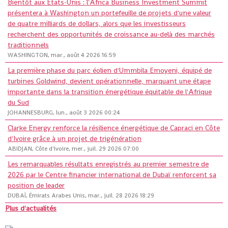
Bientôt aux États-Unis : l'Africa Business Investment Summit
présentera à Washington un portefeuille de projets d'une valeur
de quatre milliards de dollars, alors que les investisseurs
recherchent des opportunités de croissance au-delà des marchés
traditionnels
WASHINGTON, mar., août 4 2026 16:59
La première phase du parc éolien d'Ummbila Emoyeni, équipé de
turbines Goldwind, devient opérationnelle, marquant une étape
importante dans la transition énergétique équitable de l'Afrique
du Sud
JOHANNESBURG, lun., août 3 2026 00:24
Clarke Energy renforce la résilience énergétique de Capraci en Côte
d'Ivoire grâce à un projet de trigénération
ABIDJAN, Côte d'Ivoire, mer., juil. 29 2026 07:00
Les remarquables résultats enregistrés au premier semestre de
2026 par le Centre financier international de Dubaï renforcent sa
position de leader
DUBAÏ, Émirats Arabes Unis, mar., juil. 28 2026 18:29
Plus d'actualités