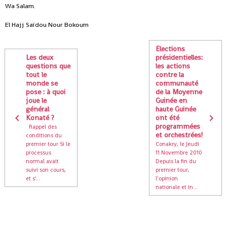
Wa Salam.
El Hajj Saïdou Nour Bokoum
Elections
Les deux
présidentielles:
questions que
les actions
tout le
contre la
monde se
communauté
pose : à quoi
de la Moyenne
joue le
Guinée en
général
haute Guinée
Konaté ?
ont été
programmées
Rappel des
et orchestrées!
conditions du
premier tour Si le
Conakry, le Jeudi
processus
11 Novembre 2010
normal avait
Depuis la fin du
suivi son cours,
premier tour,
et s'...
l’opinion
nationale et in...