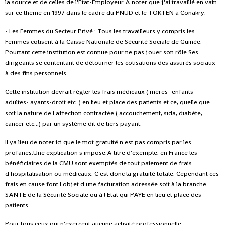
la source et de celles de l'Etat-Employeur.A noter que j'ai travaillé en vain
sur ce thème en 1997 dans le cadre du PNUD et le TOKTEN à Conakry.
- Les Femmes du Secteur Privé : Tous les travailleurs y compris les
Femmes cotisent à la Caisse Nationale de Sécurité Sociale de Guinée.
Pourtant cette institution est connue pour ne pas jouer son rôle.Ses
dirigeants se contentant de détourner les cotisations des assurés sociaux
à des fins personnels.
Cette institution devrait régler les frais médicaux ( mères- enfants-
adultes- ayants-droit etc..) en lieu et place des patients et ce, quelle que
soit la nature de l'affection contractée ( accouchement, sida, diabète,
cancer etc...) par un système dit de tiers payant.
Il ya lieu de noter ici que le mot gratuité n'est pas compris par les
profanes.Une explication s'impose.A titre d'exemple, en France les
bénéficiaires de la CMU sont exemptés de tout paiement de frais
d'hospitalisation ou médicaux. C'est donc la gratuité totale. Cependant ces
frais en cause font l'objet d'une facturation adressée soit à la branche
SANTE de la Sécurité Sociale ou à l'Etat qui PAYE en lieu et place des
patients.
Pour tous ceux qui n'exercent aucune activité professionnelle