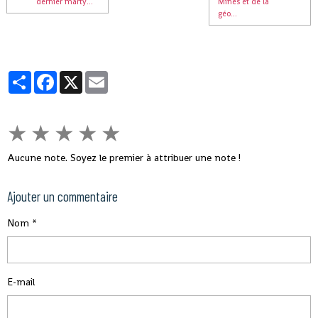
dernier marty...
Mines et de la
géo...
Partager
Facebook
X
Email
★
★
★
★
★
Aucune note. Soyez le premier à attribuer une note !
Ajouter un commentaire
Nom
E-mail