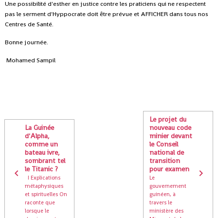
Une possibilité d'esther en justice contre les praticiens qui ne respectent
pas le serment d'Hyppocrate doit être prévue et AFFICHER dans tous nos
Centres de Santé.
Bonne journée.
Mohamed Sampil
Le projet du
La Guinée
nouveau code
d'Alpha,
minier devant
comme un
le Conseil
bateau ivre,
national de
sombrant tel
transition
le Titanic ?
pour examen
I Explications
Le
métaphysiques
gouvernement
et spirituelles On
guinéen, à
raconte que
travers le
lorsque le
ministère des