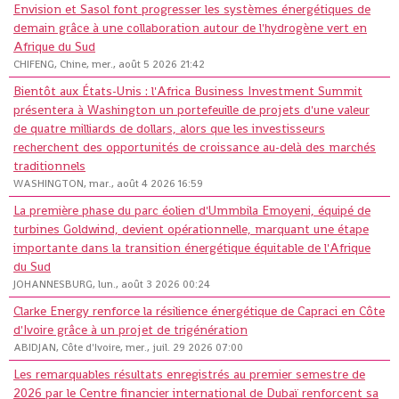
Envision et Sasol font progresser les systèmes énergétiques de
demain grâce à une collaboration autour de l'hydrogène vert en
Afrique du Sud
CHIFENG, Chine, mer., août 5 2026 21:42
Bientôt aux États-Unis : l'Africa Business Investment Summit
présentera à Washington un portefeuille de projets d'une valeur
de quatre milliards de dollars, alors que les investisseurs
recherchent des opportunités de croissance au-delà des marchés
traditionnels
WASHINGTON, mar., août 4 2026 16:59
La première phase du parc éolien d'Ummbila Emoyeni, équipé de
turbines Goldwind, devient opérationnelle, marquant une étape
importante dans la transition énergétique équitable de l'Afrique
du Sud
JOHANNESBURG, lun., août 3 2026 00:24
Clarke Energy renforce la résilience énergétique de Capraci en Côte
d'Ivoire grâce à un projet de trigénération
ABIDJAN, Côte d'Ivoire, mer., juil. 29 2026 07:00
Les remarquables résultats enregistrés au premier semestre de
2026 par le Centre financier international de Dubaï renforcent sa