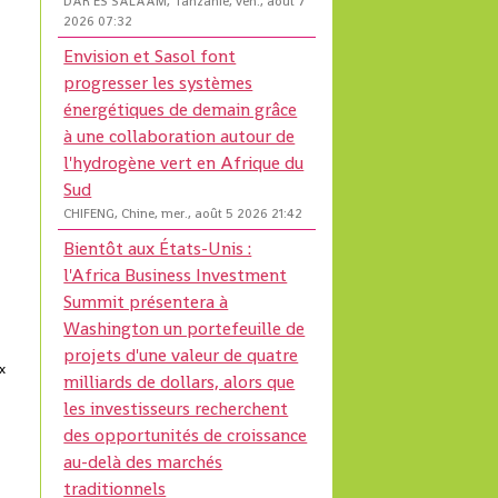
DAR ES SALAAM, Tanzanie, ven., août 7
2026 07:32
Envision et Sasol font
progresser les systèmes
énergétiques de demain grâce
à une collaboration autour de
l'hydrogène vert en Afrique du
Sud
CHIFENG, Chine, mer., août 5 2026 21:42
Bientôt aux États-Unis :
l'Africa Business Investment
Summit présentera à
Washington un portefeuille de
projets d'une valeur de quatre
x
milliards de dollars, alors que
s
les investisseurs recherchent
des opportunités de croissance
au-delà des marchés
traditionnels