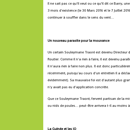
Il ne sait pas ce qu’il veut ou ce qu’il dit ce Barry, 
3 mois d'existence (le 30 Mars 2016 et le 7 Juillet 201
continuer à souffler dans le sens du vent…
Un nouveau parasite pour la mouvance
Un certain Souleymane Traoré est devenu Directeur d'u
Routier. Comme il n'a rien à faire, il est devenu par
il n'aura rien à faire non plus. Il est donc particuliè
récemment, puisqu'au cours d'un entretien il a déclaré
évidemment). Sa mauvaise foi est d'autant plus grand
n'y avait pas eu d'application concrète.
Que ce Souleymane Traoré, fervent partisan de la mis
ou nids de poules… peut-être arrivera t-il au moins à 
La Guinée et les JO