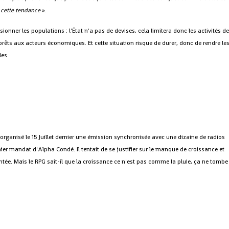
e cette tendance
».
onner les populations : l'État n'a pas de devises, cela limitera donc les activités d
es prêts aux acteurs économiques. Et cette situation risque de durer, donc de rendre le
les.
organisé le 15 Juillet dernier une émission synchronisée avec une dizaine de radios
ier mandat d'Alpha Condé. Il tentait de se justifier sur le manque de croissance et
ontée. Mais le RPG sait-il que la croissance ce n'est pas comme la pluie, ça ne tombe