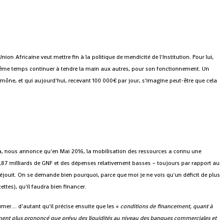
ion Africaine veut mettre fin à la politique de mendicité de l'Institution. Pour lui,
même temps continuer à tendre la main aux autres, pour son fonctionnement. Un
mône, et qui aujourd'hui, recevant 100 000€ par jour, s'imagine peut-être que cela
nous annonce qu'en Mai 2016, la mobilisation des ressources a connu une
7,87 milliards de GNF et des dépenses relativement basses – toujours par rapport au
n réjouit. On se demande bien pourquoi, parce que moi je ne vois qu'un déficit de plu
ttes), qu'il faudra bien financer.
mer… d'autant qu'il précise ensuite que les «
conditions de financement, quant à
rement plus prononcé que prévu des liquidités au niveau des banques commerciales et