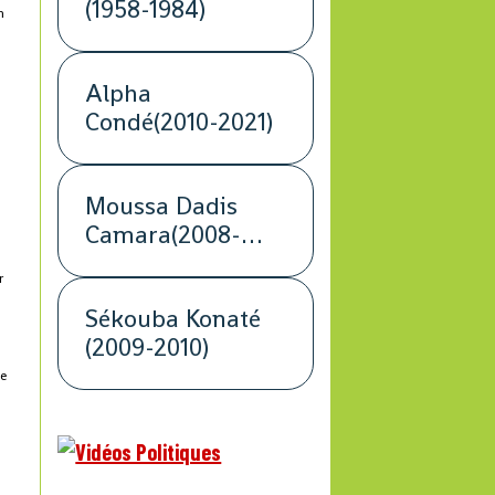
(1958-1984)
n
Alpha
Condé(2010-2021)
Moussa Dadis
ù
Camara(2008-
2009)
r
Sékouba Konaté
(2009-2010)
ne