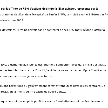
on par Rio Tinto de 7,5% d’actions de Simfer à l’État guinéen, représenté par la
gratuites de l’État dans le capital de Simfer à 15%, la moitié avait été libérée par Ri
t en Novembre 2002.
s mines, l'État ne devrait pas se contenter de ces 15%, mais devrait s'atteler à
G, a demandé aux jeunes des quartiers Bambetto - avec qui dit-il, il s'est battu
r des troubles dans la rue. Pour lui, la violence ne sert à rien, et Alpha Condé est en
es pour permettre aux jeunes de se former.
uand il n'est pas au gouvernement et rester tranquilles dans le cas contraire. De
ifestation, à moins qu'il ne sache de quoi il parle…
 lorsque ce sont des emplois publics, ceux de Bambetto ne sont pas les bienvenus.