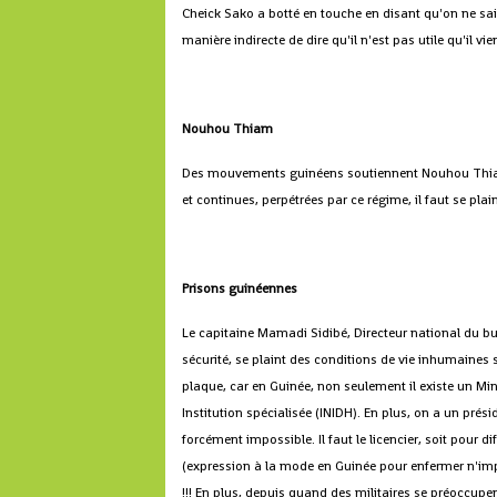
Cheick Sako a botté en touche en disant qu'on ne sai
manière indirecte de dire qu'il n'est pas utile qu'il vi
Nouhou Thiam
Des mouvements guinéens soutiennent Nouhou Thiam. 
et continues, perpétrées par ce régime, il faut se pla
Prisons guinéennes
Le capitaine Mamadi Sidibé, Directeur national du bu
sécurité, se plaint des conditions de vie inhumaines s
plaque, car en Guinée, non seulement il existe un M
Institution spécialisée (INIDH). En plus, on a un prés
forcément impossible. Il faut le licencier, soit pour 
(expression à la mode en Guinée pour enfermer n'import
!!! En plus, depuis quand des militaires se préoccupe