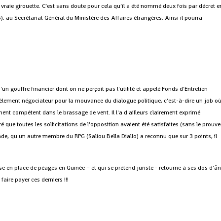
une vraie girouette. C’est sans doute pour cela qu’il a été nommé deux fois par décret e
6), au Secrétariat Général du Ministère des Affaires étrangères. Ainsi il pourra
n gouffre financier dont on ne perçoit pas l'utilité et appelé Fonds d'Entretien
allèlement négociateur pour la mouvance du dialogue politique, c'est-à-dire un job o
rement compétent dans le brassage de vent. Il l'a d'ailleurs clairement exprimé
 que toutes les sollicitations de l'opposition avaient été satisfaites (sans le prouve
e, qu'un autre membre du RPG (Saliou Bella Diallo) a reconnu que sur 3 points, il
e en place de péages en Guinée – et qui se prétend juriste - retourne à ses dos d'â
faire payer ces derniers !!!