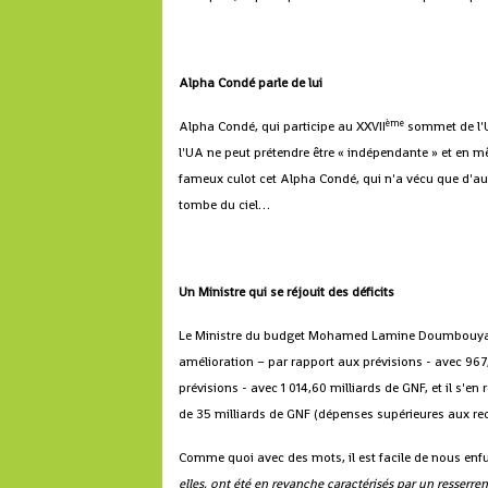
Alpha Condé parle de lui
ème
Alpha Condé, qui participe au XXVII
sommet de l'Un
l'UA ne peut prétendre être « indépendante » et en 
fameux culot cet Alpha Condé, qui n'a vécu que d'au
tombe du ciel…
Un Ministre qui se réjouit des déficits
Le Ministre du budget Mohamed Lamine Doumbouya, 
amélioration – par rapport aux prévisions - avec 96
prévisions - avec 1 014,60 milliards de GNF, et il s'e
de 35 milliards de GNF (dépenses supérieures aux rece
Comme quoi avec des mots, il est facile de nous enfu
elles, ont été en revanche caractérisés par un resser