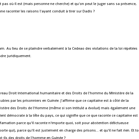
t pas où il est (mais personne ne cherche) et qu'on peut le juger sans sa présence,
enne raconter les raisons l'ayant conduit à tirer sur Dadis ?
Au lieu de se plaindre verbalement à la Cedeao des violations de la loi répétées
indre juridiquement.
reau Droit international humanitaire et des Droits de l'homme du Ministère de la
ubies par les prisonniers en Guinée. J'affirme que ce capitaine est à côté de la
inistère des Droits de l'Homme (même si son intitulé a évolué) mais également une
ident démocrate à la tête du pays, ce qui signifie que ce que raconte ce capitaine est
diffamation parce qu'il raconte n'importe quoi, soit pour abstention délictueuse
e qui), parce qu'il est justement en charge des prisons... et qu'il ne fait rien. Et t
nt-ils des droits de l'homme en Guinée ?