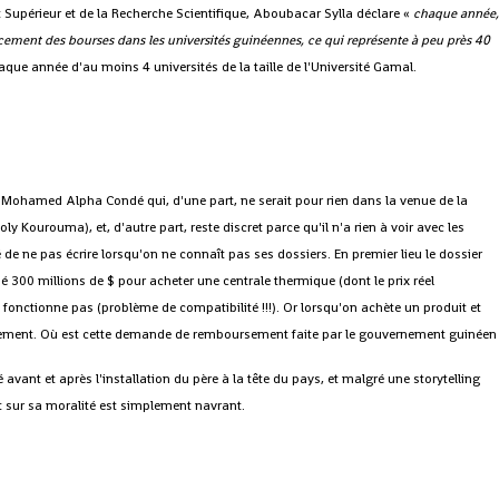
 Supérieur et de la Recherche Scientifique, Aboubacar Sylla déclare «
chaque année
cement des bourses dans les universités guinéennes, ce qui représente à peu près 40
haque année d'au moins 4 universités de la taille de l'Université Gamal.
Mohamed Alpha Condé qui, d'une part, ne serait pour rien dans la venue de la
y Kourouma), et, d'autre part, reste discret parce qu'il n'a rien à voir avec les
 de ne pas écrire lorsqu'on ne connaît pas ses dossiers. En premier lieu le dossier
 300 millions de $ pour acheter une centrale thermique (dont le prix réel
 fonctionne pas (problème de compatibilité !!!). Or lorsqu'on achète un produit et
sement. Où est cette demande de remboursement faite par le gouvernement guinéen
ant et après l'installation du père à la tête du pays, et malgré une storytelling
 sur sa moralité est simplement navrant.