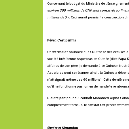
Concernant le budget du Ministère de l'Enseignement
environ 300 milliards de GNF sont consacrés au finan
millions de $
». Ceci aurait permis, la construction c
Rêver, c'est permis
Un internaute souhaite que CDD fasse des excuses à 
société brésilienne Asperbras en Guinée (dixit Papa Kol
affaires de son père. Je demande à ce Guinéen frustré
Asperbras peut se résumer ainsi : la Guinée a dépensé
n'atteignait même pas 60 millions). Cette dernière ne
qu'il ne fonctionne pas, on en demande le rembour
D'autre part pour qui connaît Mohamed Alpha Condé av
complètement farfelue, le constat fait précédemment
Simfer et Simandou