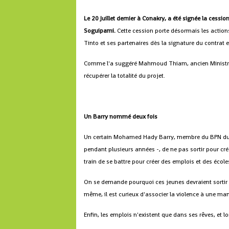
Le 20 Juillet dernier à Conakry, a été signée la cessi
Soguipami.
Cette cession porte désormais les actions 
Tinto et ses partenaires dès la signature du contra
Comme l'a suggéré Mahmoud Thiam, ancien Ministre de
récupérer la totalité du projet.
Un Barry nommé deux fois
Un certain Mohamed Hady Barry, membre du BPN du RP
pendant plusieurs années -, de ne pas sortir pour crée
train de se battre pour créer des emplois et des écol
On se demande pourquoi ces jeunes devraient sortir q
même, il est curieux d'associer la violence à une man
Enfin, les emplois n'existent que dans ses rêves, et