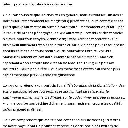
têtes, qui avaient applaudi à sa révocation.
On aurait souhaité que les citoyens en général, mais surtout les juristes en
particulier (et notamment les magistrats) profitent de leurs connaissances
juridiques, pour mettre un terme à l'arbitraire – notamment de l'État -, par
la tenue de procès pédagogiques, qui auraient pu constituer des modèles
à suivre pour tout citoyen, victime d'injustice. C'est en montrant que le
droit peut utilement remplacer la force et/ou la violence pour résoudre les
conflits et litiges de toute nature, qu'ils pourraient faire œuvre utile.
Malheureusement on constate, comme le rappelait Alpha Condé en
reprenant à son compte une citation de Mao Tsé Toung « le poisson
pourrit toujours par la tête », que les métastases ont investi encore plus
rapidement que prévu, la société guinéenne.
Lorsqu'on prétend avoir participé : «
à l’élaboration de la Constitution, des
lois organiques et des lois ordinaires sur l’unicité de caisse, sur le
patrimoine minier, sur le crédit-bail, sur le code minier et d’autres encore...
», on ne courbe pas l'échine lâchement, sans mettre en œuvre les qualités
qu'on prétend maîtriser.
Doit-on comprendre qu'il ne fait pas confiance aux instances judiciaires
de notre pays, dont il a pourtant imposé les décisions à des milliers de