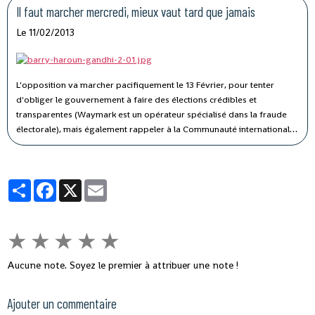
(mission faisant suite à celle du Pnud du 22 Mars au 6 Avril 2012).
Il faut marcher mercredi, mieux vaut tard que jamais
Lorsque vous en aurez apprécié le contenu, vous verrez pourquoi –
Le 11/02/2013
bien que vous le sachiez déjà -, pourquoi le président de la CENI a
sciemment choisi de le cacher. J'ai donc décidé d'en faire un compte-
rendu le plus pédagogique possible.
L'opposition va marcher pacifiquement le 13 Février, pour tenter
d'obliger le gouvernement à faire des élections crédibles et
transparentes (Waymark est un opérateur spécialisé dans la fraude
électorale), mais également rappeler à la Communauté internationale
que nous sommes au XXIème siècle, et que le temps où élections -
quelles qu'en soient les conditions – étaient synonymes de
démocratie, est révolu.
Partager
Facebook
X
Email
★
★
★
★
★
Aucune note. Soyez le premier à attribuer une note !
Ajouter un commentaire