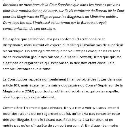
fonctions de membres de la Cour Suprême que dans les formes prévues
pour leur nomination et, en outre, sur l’avis conforme du Bureau de la Cour
pour les Magistrats du Siège et pour les Magistrats du Ministère public...
Dans tous les cas, l’intéressé est entendu par le Bureau et reçoit
communication de son dossier
».
On espère que cet individu n'a pas confondu discrétionnaire et
disciplinaire, mais surtout on espère qu'il sait qu'il n'avait pas de supérieur
hiérarchique. On sent également que ne voulant pas évoquer les raisons
de sa révocation (pour des raisons que lui seul connait), il indique qu'il ne
s'agit pas de regarder ce qui s'est passé, la décision étant close. Cela
semble l'enfoncer sur le fond.
La Constitution rappelle non seulement l'inamovibilité des juges dans son
article 109, mais également la saisie obligatoire du Conseil Supérieur de la
Magistrature (CSM) pour tout problème disciplinaire, qui on le rappelle,
n'est toujours pas opérationnel.
Comme Éric Thiam indique « circulez, il n'y a rien à voir », il sous-entend
pour des raisons qui ne regardent que lui, qu'il ne va pas contester cette
décision illégale. En ne le faisant pas, il fait honte à sa fonction, et ne
mérite pas qu'on s'inquiète de son sort personnel. Il indique néanmoins