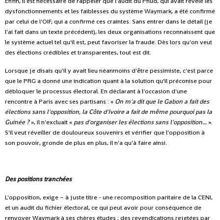
Enfin, il est nécessaire de rappeler que l'audit du Pnud, qui avait révélé les
dysfonctionnements et les faiblesses du système Waymark, a été confirmé
par celui de l'OIF, qui a confirmé ces craintes. Sans entrer dans le détail (je
l'ai fait dans un texte précédent), les deux organisations reconnaissent que
le système actuel tel qu'il est, peut favoriser la fraude. Dès lors qu'on veut
des élections crédibles et transparentes, tout est dit.
Lorsque je disais qu'il y avait lieu néanmoins d'être pessimiste, c'est parce
que le PRG a donné une indication quant à la solution qu’il préconise pour
débloquer le processus électoral. En déclarant à l'occasion d'une
rencontre à Paris avec ses partisans : «
On m'a dit que le Gabon a fait des
élections sans l'opposition, la Côte d'Ivoire a fait de même pourquoi pas la
Guinée ?
», il n'excluait «
pas d'organiser les élections sans l'opposition...
».
S'il veut réveiller de douloureux souvenirs et vérifier que l'opposition à
son pouvoir, gronde de plus en plus, il n'a qu'à faire ainsi.
Des positions tranchées
L'opposition, exige – à juste titre - une recomposition paritaire de la CENI,
et un audit du fichier électoral, ce qui peut avoir pour conséquence de
renvoyer Waymark à ses chères études ; des revendications rejetées par