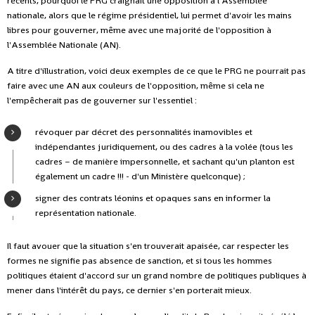
récents, pourquoi le PRG craignait une opposition à l'Assemblée
nationale, alors que le régime présidentiel, lui permet d'avoir les mains
libres pour gouverner, même avec une majorité de l'opposition à
l'Assemblée Nationale (AN).
A titre d'illustration, voici deux exemples de ce que le PRG ne pourrait pas
faire avec une AN aux couleurs de l'opposition, même si cela ne
l'empêcherait pas de gouverner sur l'essentiel :
révoquer par décret des personnalités inamovibles et
indépendantes juridiquement, ou des cadres à la volée (tous les
cadres – de manière impersonnelle, et sachant qu'un planton est
également un cadre !!! - d'un Ministère quelconque) ;
signer des contrats léonins et opaques sans en informer la
représentation nationale.
Il faut avouer que la situation s'en trouverait apaisée, car respecter les
formes ne signifie pas absence de sanction, et si tous les hommes
politiques étaient d'accord sur un grand nombre de politiques publiques à
mener dans l'intérêt du pays, ce dernier s'en porterait mieux.