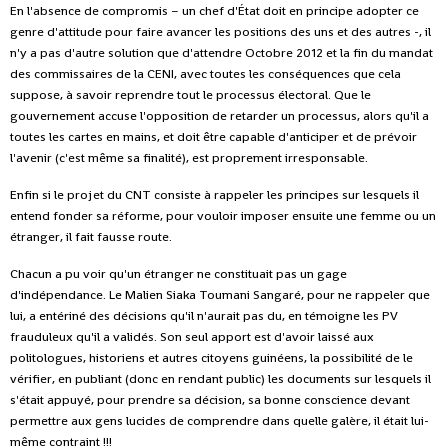
En l'absence de compromis – un chef d'État doit en principe adopter ce
genre d'attitude pour faire avancer les positions des uns et des autres -, il
n'y a pas d'autre solution que d'attendre Octobre 2012 et la fin du mandat
des commissaires de la CENI, avec toutes les conséquences que cela
suppose, à savoir reprendre tout le processus électoral. Que le
gouvernement accuse l'opposition de retarder un processus, alors qu'il a
toutes les cartes en mains, et doit être capable d'anticiper et de prévoir
l'avenir (c'est même sa finalité), est proprement irresponsable.
Enfin si le projet du CNT consiste à rappeler les principes sur lesquels il
entend fonder sa réforme, pour vouloir imposer ensuite une femme ou un
étranger, il fait fausse route.
Chacun a pu voir qu'un étranger ne constituait pas un gage
d'indépendance. Le Malien Siaka Toumani Sangaré, pour ne rappeler que
lui, a entériné des décisions qu'il n'aurait pas du, en témoigne les PV
frauduleux qu'il a validés. Son seul apport est d'avoir laissé aux
politologues, historiens et autres citoyens guinéens, la possibilité de le
vérifier, en publiant (donc en rendant public) les documents sur lesquels il
s'était appuyé, pour prendre sa décision, sa bonne conscience devant
permettre aux gens lucides de comprendre dans quelle galère, il était lui-
même contraint !!!