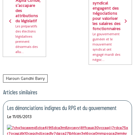
Alpha Condé,
syndical
s’accapare
engagent des
des
négociations
attributions
pour valoriser
du législatif
les salaires des
Les préparatifs
fonctionnaires
des élections
Le gouvernement
législatives
guinéen et le
prennent
mouvement
désormais des
syndical ont
allu...
engagé mardi des
négoc...
Haroun Gandhi Barry
Articles similaires
Les dénonciations indignes du RPG et du gouvernement
Le 11/05/2013