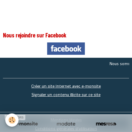
Nous rejoindre sur Facebook
Nous sommes le
Vendr
Créer un site internet avec e-monsite
Signaler un contenu illicite sur ce site
SPONSORS
Mentions légales
Conditions générales d'utilisation