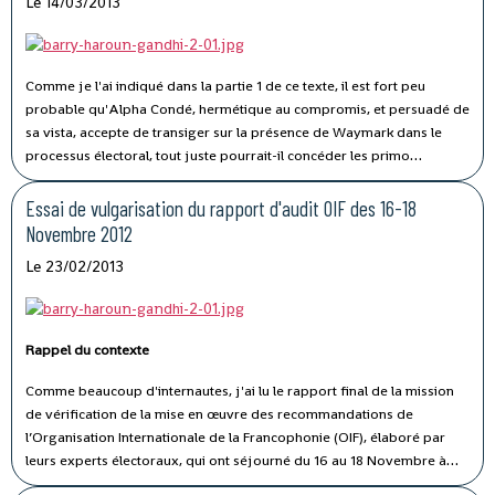
Le 14/03/2013
Comme je l'ai indiqué dans la partie 1 de ce texte, il est fort peu
probable qu'Alpha Condé, hermétique au compromis, et persuadé de
sa vista, accepte de transiger sur la présence de Waymark dans le
processus électoral, tout juste pourrait-il concéder les primo
électeurs de la diaspora, pour illustrer le fait qu'il peut faire des
concessions. Mais comme nous l'avons vu, les leaders de l'opposition
Essai de vulgarisation du rapport d'audit OIF des 16-18
ne peuvent décemment pas accepter leur mise à l'écart.
Novembre 2012
Le 23/02/2013
Rappel du contexte
Comme beaucoup d'internautes, j'ai lu le rapport final de la mission
de vérification de la mise en œuvre des recommandations de
l’Organisation Internationale de la Francophonie (OIF), élaboré par
leurs experts électoraux, qui ont séjourné du 16 au 18 Novembre à
Conakry, soit 5 mois après leur première mission du 11 au 17 Juin