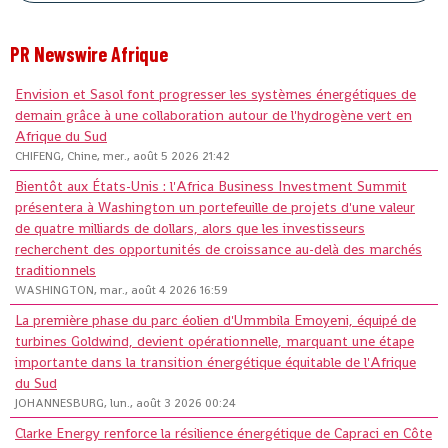
PR Newswire Afrique
Envision et Sasol font progresser les systèmes énergétiques de
demain grâce à une collaboration autour de l'hydrogène vert en
Afrique du Sud
CHIFENG, Chine, mer., août 5 2026 21:42
Bientôt aux États-Unis : l'Africa Business Investment Summit
présentera à Washington un portefeuille de projets d'une valeur
de quatre milliards de dollars, alors que les investisseurs
recherchent des opportunités de croissance au-delà des marchés
traditionnels
WASHINGTON, mar., août 4 2026 16:59
La première phase du parc éolien d'Ummbila Emoyeni, équipé de
turbines Goldwind, devient opérationnelle, marquant une étape
importante dans la transition énergétique équitable de l'Afrique
du Sud
JOHANNESBURG, lun., août 3 2026 00:24
Clarke Energy renforce la résilience énergétique de Capraci en Côte