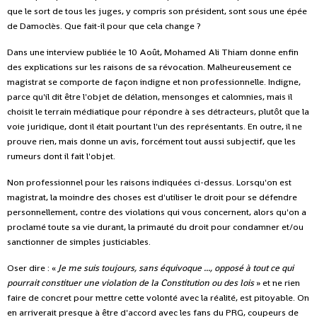
que le sort de tous les juges, y compris son président, sont sous une épée
de Damoclès. Que fait-il pour que cela change ?
Dans une interview publiée le 10 Août, Mohamed Ali Thiam donne enfin
des explications sur les raisons de sa révocation. Malheureusement ce
magistrat se comporte de façon indigne et non professionnelle. Indigne,
parce qu'il dit être l'objet de délation, mensonges et calomnies, mais il
choisit le terrain médiatique pour répondre à ses détracteurs, plutôt que la
voie juridique, dont il était pourtant l'un des représentants. En outre, il ne
prouve rien, mais donne un avis, forcément tout aussi subjectif, que les
rumeurs dont il fait l'objet.
Non professionnel pour les raisons indiquées ci-dessus. Lorsqu'on est
magistrat, la moindre des choses est d'utiliser le droit pour se défendre
personnellement, contre des violations qui vous concernent, alors qu'on a
proclamé toute sa vie durant, la primauté du droit pour condamner et/ou
sanctionner de simples justiciables.
Oser dire : «
Je me suis toujours, sans équivoque ..., opposé à tout ce qui
pourrait constituer une violation de la Constitution ou des lois
» et ne rien
faire de concret pour mettre cette volonté avec la réalité, est pitoyable. On
en arriverait presque à être d'accord avec les fans du PRG, coupeurs de