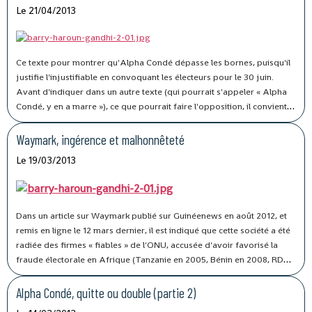
Le 21/04/2013
Ce texte pour montrer qu'Alpha Condé dépasse les bornes, puisqu'il
justifie l'injustifiable en convoquant les électeurs pour le 30 juin.
Avant d'indiquer dans un autre texte (qui pourrait s'appeler « Alpha
Condé, y en a marre »), ce que pourrait faire l'opposition, il convient
ici d'examiner le chronogramme d'Alpha Condé, qui veut une fois de
plus escroquer les Guinéens.
Waymark, ingérence et malhonnêteté
Le 19/03/2013
Dans un article sur Waymark publié sur Guinéenews en août 2012, et
remis en ligne le 12 mars dernier, il est indiqué que cette société a été
radiée des firmes « fiables » de l'ONU, accusée d'avoir favorisé la
fraude électorale en Afrique (Tanzanie en 2005, Bénin en 2008, RDC
en 2011 et Cameroun en 2012 notamment).
Alpha Condé, quitte ou double (partie 2)