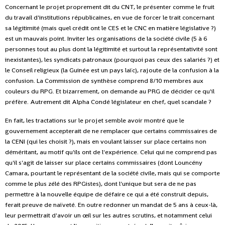
Concernant le projet proprement dit du CNT, le présenter comme le fruit
du travail d'institutions républicaines, en vue de forcer le trait concernant
sa légitimité (mais quel crédit ont le CES et le CNC en matière législative ?)
est un mauvais point. Inviter les organisations de la société civile (5 à 6
personnes tout au plus dont la légitimité et surtout la représentativité sont
inexistantes), les syndicats patronaux (pourquoi pas ceux des salariés ?) et
le Conseil religieux (la Guinée est un pays laïc), rajoute de la confusion à la
confusion. La Commission de synthèse comprend 8/10 membres aux
couleurs du RPG. Et bizarrement, on demande au PRG de décider ce qu'il
préfère. Autrement dit Alpha Condé législateur en chef, quel scandale ?
En fait, les tractations sur le projet semble avoir montré que le
gouvernement accepterait de ne remplacer que certains commissaires de
la CENI (qui les choisit ?), mais en voulant laisser sur place certains non
déméritant, au motif qu'ils ont de l'expérience. Celui qui ne comprend pas
qu'il s'agit de laisser sur place certains commissaires (dont Louncény
Camara, pourtant le représentant de la société civile, mais qui se comporte
comme le plus zélé des RPGistes), dont l'unique but sera de ne pas
permettre à la nouvelle équipe de défaire ce qui a été construit depuis,
ferait preuve de naïveté. En outre redonner un mandat de 5 ans à ceux-là,
leur permettrait d'avoir un œil sur les autres scrutins, et notamment celui