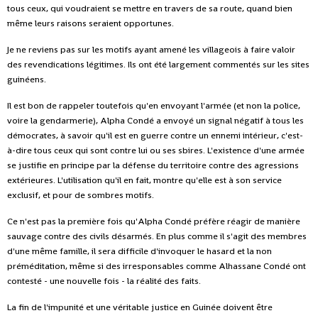
tous ceux, qui voudraient se mettre en travers de sa route, quand bien
même leurs raisons seraient opportunes.
Je ne reviens pas sur les motifs ayant amené les villageois à faire valoir
des revendications légitimes. Ils ont été largement commentés sur les sites
guinéens.
Il est bon de rappeler toutefois qu'en envoyant l'armée (et non la police,
voire la gendarmerie), Alpha Condé a envoyé un signal négatif à tous les
démocrates, à savoir qu'il est en guerre contre un ennemi intérieur, c'est-
à-dire tous ceux qui sont contre lui ou ses sbires. L'existence d'une armée
se justifie en principe par la défense du territoire contre des agressions
extérieures. L'utilisation qu'il en fait, montre qu'elle est à son service
exclusif, et pour de sombres motifs.
Ce n'est pas la première fois qu'Alpha Condé préfère réagir de manière
sauvage contre des civils désarmés. En plus comme il s'agit des membres
d'une même famille, il sera difficile d'invoquer le hasard et la non
préméditation, même si des irresponsables comme Alhassane Condé ont
contesté - une nouvelle fois - la réalité des faits.
La fin de l'impunité et une véritable justice en Guinée doivent être