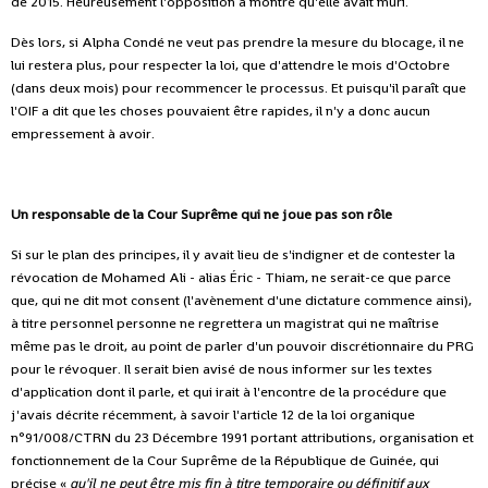
de 2015. Heureusement l'opposition a montré qu'elle avait mûri.
Dès lors, si Alpha Condé ne veut pas prendre la mesure du blocage, il ne
lui restera plus, pour respecter la loi, que d'attendre le mois d'Octobre
(dans deux mois) pour recommencer le processus. Et puisqu'il paraît que
l'OIF a dit que les choses pouvaient être rapides, il n'y a donc aucun
empressement à avoir.
Un responsable de la Cour Suprême qui ne joue pas son rôle
Si sur le plan des principes, il y avait lieu de s'indigner et de contester la
révocation de Mohamed Ali - alias Éric - Thiam, ne serait-ce que parce
que, qui ne dit mot consent (l'avènement d'une dictature commence ainsi),
à titre personnel personne ne regrettera un magistrat qui ne maîtrise
même pas le droit, au point de parler d'un pouvoir discrétionnaire du PRG
pour le révoquer. Il serait bien avisé de nous informer sur les textes
d'application dont il parle, et qui irait à l'encontre de la procédure que
j'avais décrite récemment, à savoir l'article 12 de la loi organique
n°91/008/CTRN du 23 Décembre 1991 portant attributions, organisation et
fonctionnement de la Cour Suprême de la République de Guinée,
qui
précise «
qu'il ne peut être mis fin à titre temporaire ou définitif aux