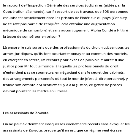
le rapport de l'Inspection Générale des services judiciaires (aidée par la
Coopération allemande), car il ressort de ses travaux, que 808 personnes
croupissent actuellement dans les prisons de l’intérieur du pays (Conakry
ne faisant pas partie de l'enquête, cela entraîne une augmentation
mécanique de ce nombre) et sans aucun jugement. Alpha Condé a t-il tiré
la leçon de son séjour en prison ?
Là encore je suis surpris que des professionnels du droit n'utilisent pas les
armes juridiques, qu'ils font pourtant monnayer au commun des mortels,
en exerçant en référé, un recours pour excès de pouvoir. Y aurait-il une
justice pour Mr tout le monde, à laquelle les professionnels du droit
n'entendent pas se soumettre, en négociant dans le secret des cabinets,
des arrangements personnels où tout le monde (c'est-à-dire personne), y
trouve son compte ? Si problème il y a à la justice, ce genre de procès
devrait pourtant les mettre en lumière.
Les assassinats de Zowota
On ne peut évidemment évoquer les évènements récents sans évoquer les
assassinats de Zowota, preuve qu'il en est, que ce régime veut écraser