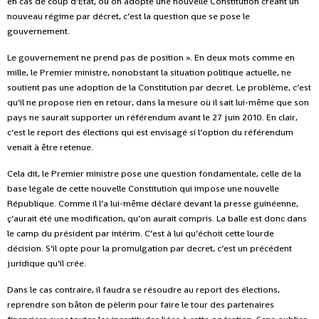
en cas de coup d’Etat, où on adopte une nouvelle Constitution créant un
nouveau régime par décret, c’est la question que se pose le
gouvernement.
Le gouvernement ne prend pas de position ». En deux mots comme en
mille, le Premier ministre, nonobstant la situation politique actuelle, ne
soutient pas une adoption de la Constitution par decret. Le problème, c’est
qu’il ne propose rien en retour, dans la mesure où il sait lui-même que son
pays ne saurait supporter un référendum avant le 27 juin 2010. En clair,
c’est le report des élections qui est envisagé si l’option du référendum
venait à être retenue.
Cela dit, le Premier ministre pose une question fondamentale, celle de la
base légale de cette nouvelle Constitution qui impose une nouvelle
République. Comme il l’a lui-même déclaré devant la presse guinéenne,
ç’aurait été une modification, qu’on aurait compris. La balle est donc dans
le camp du président par intérim. C’est à lui qu’échoit cette lourde
décision. S’il opte pour la promulgation par decret, c’est un précédent
juridique qu’il crée.
Dans le cas contraire, il faudra se résoudre au report des élections,
reprendre son bâton de pèlerin pour faire le tour des partenaires