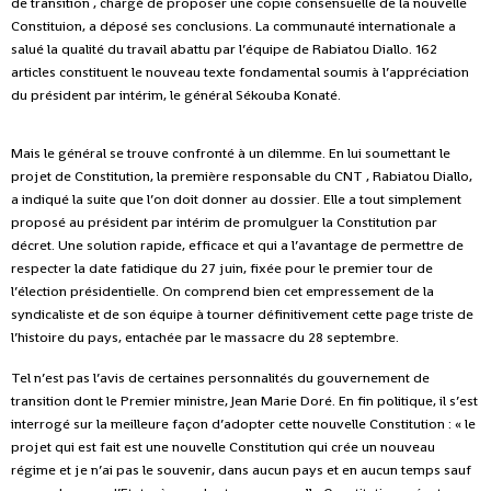
de transition , chargé de proposer une copie consensuelle de la nouvelle
Constituion, a déposé ses conclusions. La communauté internationale a
salué la qualité du travail abattu par l’équipe de Rabiatou Diallo. 162
articles constituent le nouveau texte fondamental soumis à l’appréciation
du président par intérim, le général Sékouba Konaté.
Mais le général se trouve confronté à un dilemme. En lui soumettant le
projet de Constitution, la première responsable du CNT , Rabiatou Diallo,
a indiqué la suite que l’on doit donner au dossier. Elle a tout simplement
proposé au président par intérim de promulguer la Constitution par
décret. Une solution rapide, efficace et qui a l’avantage de permettre de
respecter la date fatidique du 27 juin, fixée pour le premier tour de
l’élection présidentielle. On comprend bien cet empressement de la
syndicaliste et de son équipe à tourner définitivement cette page triste de
l’histoire du pays, entachée par le massacre du 28 septembre.
Tel n’est pas l’avis de certaines personnalités du gouvernement de
transition dont le Premier ministre, Jean Marie Doré. En fin politique, il s’est
interrogé sur la meilleure façon d’adopter cette nouvelle Constitution : « le
projet qui est fait est une nouvelle Constitution qui crée un nouveau
régime et je n’ai pas le souvenir, dans aucun pays et en aucun temps sauf