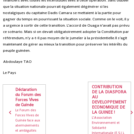
financiers avec toutes les incertitudes liées à cette opération. Sans oublier
que la situation nationale pourrait également dégénérer si les
nostalgiques du capitaine Dadis Camara se mettaient à la partie pour
gagner du temps en pourrissant la situation sociale. Comme on le voit, il y
a urgence à sortir de cette transition. L’accord de Ouaga n’avait pas prévu
ce scénario. Mais si on devait obligatoirement adopter la Constitution par
référendum, n’y a-t-il pas moyen de le jumeler à la présidentielle.Il s’agit
maintenant de gérer au mieux la transition pour préserver les intérêts du
peuple guinéen.
Abdoulaye TAO
Le Pays
CONTRIBUTION
Déclaration
DE LA DIASPORA
du Forum des
AU
Forces Vives
DEVELOPPEMENT
de Guinée
ECONOMIQUE DE
Le Forum des
LA GUINEE !
Forces Vives de
L’Association
Guinée face aux
Environnement et
atermoiements
Solidarité
et ambiguïtés
Internationale (E.S.I.),