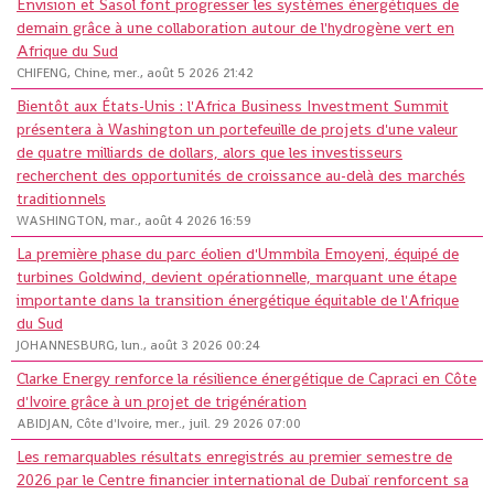
Envision et Sasol font progresser les systèmes énergétiques de
demain grâce à une collaboration autour de l'hydrogène vert en
Afrique du Sud
CHIFENG, Chine, mer., août 5 2026 21:42
Bientôt aux États-Unis : l'Africa Business Investment Summit
présentera à Washington un portefeuille de projets d'une valeur
de quatre milliards de dollars, alors que les investisseurs
recherchent des opportunités de croissance au-delà des marchés
traditionnels
WASHINGTON, mar., août 4 2026 16:59
La première phase du parc éolien d'Ummbila Emoyeni, équipé de
turbines Goldwind, devient opérationnelle, marquant une étape
importante dans la transition énergétique équitable de l'Afrique
du Sud
JOHANNESBURG, lun., août 3 2026 00:24
Clarke Energy renforce la résilience énergétique de Capraci en Côte
d'Ivoire grâce à un projet de trigénération
ABIDJAN, Côte d'Ivoire, mer., juil. 29 2026 07:00
Les remarquables résultats enregistrés au premier semestre de
2026 par le Centre financier international de Dubaï renforcent sa