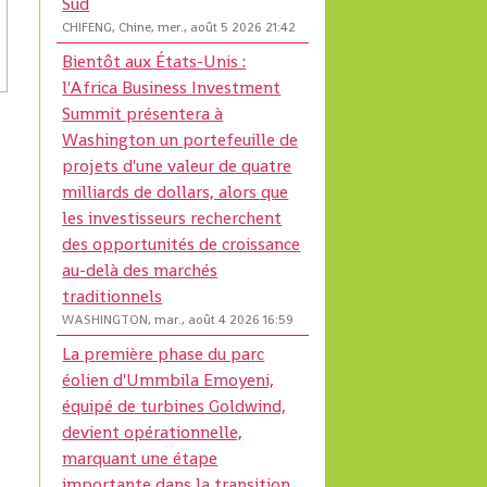
Sud
CHIFENG, Chine, mer., août 5 2026 21:42
Bientôt aux États-Unis :
l'Africa Business Investment
Summit présentera à
Washington un portefeuille de
projets d'une valeur de quatre
milliards de dollars, alors que
les investisseurs recherchent
des opportunités de croissance
au-delà des marchés
traditionnels
WASHINGTON, mar., août 4 2026 16:59
La première phase du parc
éolien d'Ummbila Emoyeni,
équipé de turbines Goldwind,
devient opérationnelle,
marquant une étape
importante dans la transition