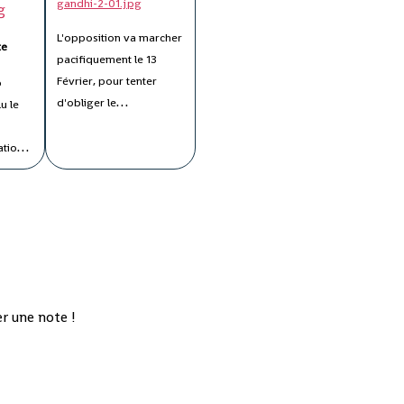
tard que
jamais
L'opposition va marcher
te
pacifiquement le 13
Février, pour tenter
p
d'obliger le
lu le
gouvernement à faire
a
des élections crédibles
ation
et transparentes
re des
(Waymark est un
 de
opérateur spécialisé
dans la fraude
la
électorale), mais
),
également rappeler à la
Communauté
, qui
r une note !
internationale que nous
6 au 18
sommes au XXIème
kry,
siècle, et que le temps
leur
où élections - quelles
du 11