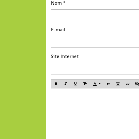
au 17 Juin (mission
Nom
des concessions. Mais
faisant suite à cel
comme nous l'avons vu,
Pnud du 22 Mars 
les leaders de
Avril 2012). Lorsq
l'opposition ne peuvent
E-mail
vous en aurez app
décemment pas
le contenu, vous 
accepter leur mise à
pourquoi – bien 
l'écart.
vous le sachiez dé
Site Internet
pourquoi le prési
de la CENI a scie
choisi de le cacher.
donc décidé d'en 
un compte-rendu l
pédagogique poss