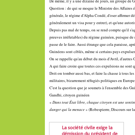
De même, il y a une dizaine de jours, un groupe de 
Question : de qui se moque le Ministre des Affaires
générale, le régime d'Alpha Condé, d'oser affirmer déc
généralement un visa pour y entrer), et qu'une autorisa
Depuis pas mal de temps, on se rend compte qu'il s'ag
preuves irréfutables) du régime guinéen, puisque de
passe de le faire. Aussi étrange que cela paraisse, a
Guinéens sont ciblés, même si certains pays expulse
On se rappelle qu'au début du mois d'A
vril, d'autres 
A qui faire croire que toutes ces expulsions ne sont
Doit-on tomber aussi bas, et faire la chasse à tous l
militaires, bizarrement réfugiés politiques en Europe
C'est la question que je soumets à l'ensemble des Gui
Gandhi, citoyen guinéen
«
Dans tout État libre, chaque citoyen est une sentin
danger qui la menace
» (Robespierre, Discours sur la
La société civile exige la
démission du président de