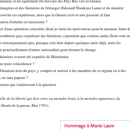
Guinéens avait également été renvoyé des Pays Bas vers la Guinée.
 étrangères et des Guinéens de l'étranger (Edouard Niankoye Lama) et de manière
ouvrir ces expulsions, alors que la Guinée n'est ni une passoire (il faut
tion d'atterrir est nécessaire ?
it d'une opération concertée (dont je tairai les motivations pour le moment, faute d
 nombreux pays expulsent des Guinéens, cependant que certains autres États sont e
près renseignements pris, puisque cela dure depuis quelques mois déjà, seuls les
nt ponctuellement d'autres nationalités pour donner le change.
G
uinéens avaient été expulsés de Mauritanie.
 que pure coïncidence ?
es Guinéens hors du pays, y compris et surtout à des membres de ce régime ou à des
, ou sans papiers ?
néens qui s'intéressent à la question.
elle de la liberté qui doit crier, au moindre bruit, à la moindre apparence du
 liberté de la presse, Mai 1791).
Hommage à Marie Laure