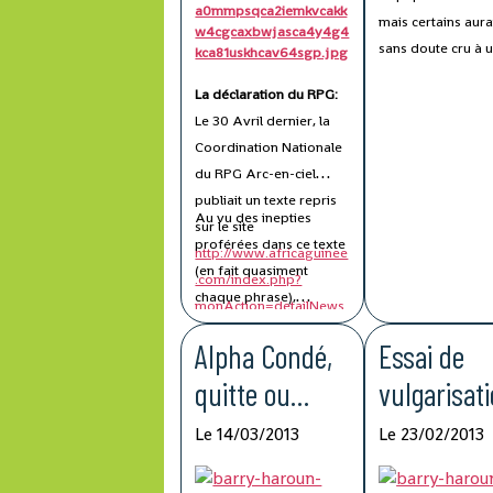
mais certains aura
sans doute cru à 
blague, le fameux
La déclaration du RPG:
poisson d'Avril... ;
Le 30 Avril dernier, la
ai donc différé la
Coordination Nationale
publication.
du RPG Arc-en-ciel
publiait un texte repris
Au vu des inepties
sur le site
proférées dans ce texte
http://www.africaguinee
(en fait quasiment
.com/index.php?
chaque phrase),
monAction=detailNews
qu'illustre le niveau de
&id=18036
, le 2 Mai
Alpha Condé,
Essai de
leurs cadres, il m'a
2013.
semblé utile d'en
quitte ou
vulgarisat
commenter quelques
double (partie
du rapport
passages.
Le 14/03/2013
Le 23/02/2013
2)
d'audit OIF