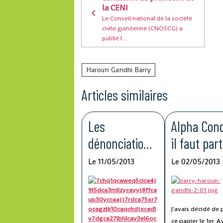
la CENI
Le Conseil national de la société
civile guinéenne (CNOSCG) a
publié l...
Haroun Gandhi Barry
Articles similaires
Les
Alpha Con
dénonciations
il faut part
indignes du
maintenan
Le 11/05/2013
Le 02/05/2013
RPG et du
gouvernemen
t
J'avais décidé de 
ce papier le 1er Av