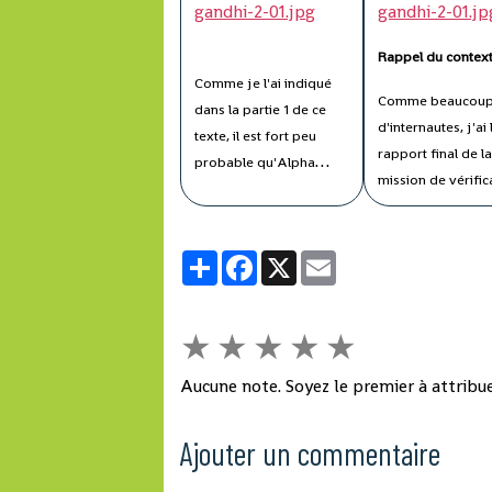
des 16-18
Novembre
Rappel du contex
2012
Comme je l'ai indiqué
Comme beaucou
dans la partie 1 de ce
d'internautes, j'ai 
texte, il est fort peu
rapport final de l
probable qu'Alpha
mission de vérific
Condé, hermétique au
de la mise en œuv
compromis, et
recommandations
persuadé de sa vista,
Partager
Facebook
X
Email
l’Organisation
accepte de transiger sur
Internationale de 
la présence de
Francophonie (OIF
Waymark dans le
★
★
★
★
★
élaboré par leurs
processus électoral,
experts électoraux
tout juste pourrait-il
Aucune note. Soyez le premier à attribue
ont séjourné du 1
concéder les primo
Novembre à Cona
électeurs de la
Ajouter un commentaire
soit 5 mois après 
diaspora, pour illustrer
première mission 
le fait qu'il peut faire