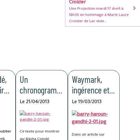
Croizier
Une Projection mardi 17 Avril à
18h30 en hommage à Marie Laure
Croizier de Lac vivie...
dé,
Un
Waymark,
ir
chronogramm
ingérence et
t
e illégal
malhonnêteté
Le 21/04/2013
Le 19/03/2013
publier
Ce texte pour montrer
Dans un article sur
ril,
qu'Alpha Condé