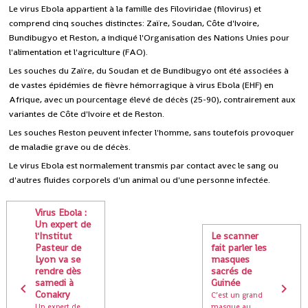
Le virus Ebola appartient à la famille des Filoviridae (filovirus) et
comprend cinq souches distinctes: Zaïre, Soudan, Côte d'Ivoire,
Bundibugyo et Reston, a indiqué l'Organisation des Nations Unies pour
l'alimentation et l'agriculture (FAO).
Les souches du Zaïre, du Soudan et de Bundibugyo ont été associées à
de vastes épidémies de fièvre hémorragique à virus Ebola (EHF) en
Afrique, avec un pourcentage élevé de décès (25-90), contrairement aux
variantes de Côte d'Ivoire et de Reston.
Les souches Reston peuvent infecter l'homme, sans toutefois provoquer
de maladie grave ou de décès.
Le virus Ebola est normalement transmis par contact avec le sang ou
d'autres fluides corporels d'un animal ou d'une personne infectée.
Virus Ebola :
Un expert de
l'Institut
Le scanner
Pasteur de
fait parler les
Lyon va se
masques
rendre dès
sacrés de
samedi à
Guinée
Conakry
C’est un grand
Un expert de
masque au