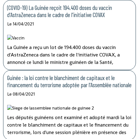
ordinaire du conseil des ministres tenu par
(COVID-19) La Guinée reçoit 194.400 doses du vaccin
visioconférence, le président Alpha Condé a insisté sur
d'AstraZeneca dans le cadre de l'initiative COVAX
''la cohérence et la complémentarité qui doivent
Le 14/04/2021
caractériser les activités des structures impliquées'' dans
les opérations de lutte contre la corruption.
La Guinée a reçu un lot de 194.400 doses du vaccin
d'AstraZeneca dans le cadre de l'initiative COVAX, a
annoncé ce lundi le ministre guinéen de la Santé,
médécin général Rémy Lamah à la radio nationale.
Guinée : la loi contre le blanchiment de capitaux et le
financement du terrorisme adoptée par l'Assemblée nationale
Le 08/04/2021
Les députés guinéens ont examiné et adopté mardi la loi
contre le blanchiment de capitaux et le financement du
terrorisme, lors d'une session plénière en présence des