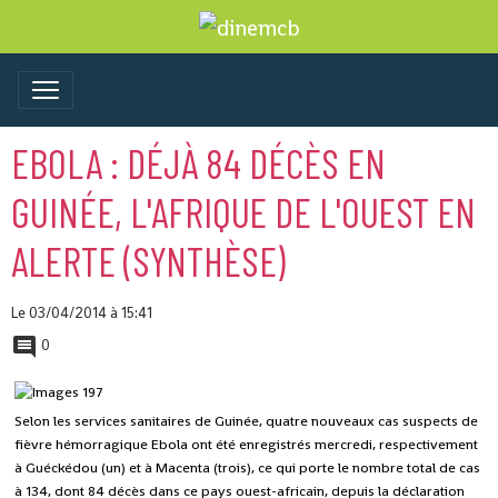
EBOLA : DÉJÀ 84 DÉCÈS EN
GUINÉE, L'AFRIQUE DE L'OUEST EN
ALERTE (SYNTHÈSE)
Le 03/04/2014
à 15:41
0
Selon les services sanitaires de Guinée, quatre nouveaux cas suspects de
fièvre hémorragique Ebola ont été enregistrés mercredi, respectivement
à Guéckédou (un) et à Macenta (trois), ce qui porte le nombre total de cas
à 134, dont 84 décès dans ce pays ouest-africain, depuis la déclaration