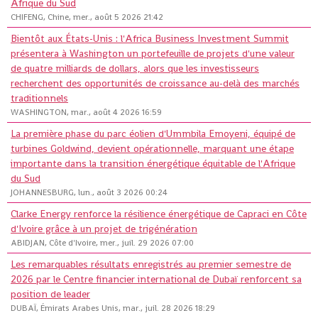
Afrique du Sud
CHIFENG, Chine, mer., août 5 2026 21:42
Bientôt aux États-Unis : l'Africa Business Investment Summit
présentera à Washington un portefeuille de projets d'une valeur
de quatre milliards de dollars, alors que les investisseurs
recherchent des opportunités de croissance au-delà des marchés
traditionnels
WASHINGTON, mar., août 4 2026 16:59
La première phase du parc éolien d'Ummbila Emoyeni, équipé de
turbines Goldwind, devient opérationnelle, marquant une étape
importante dans la transition énergétique équitable de l'Afrique
du Sud
JOHANNESBURG, lun., août 3 2026 00:24
Clarke Energy renforce la résilience énergétique de Capraci en Côte
d'Ivoire grâce à un projet de trigénération
ABIDJAN, Côte d'Ivoire, mer., juil. 29 2026 07:00
Les remarquables résultats enregistrés au premier semestre de
2026 par le Centre financier international de Dubaï renforcent sa
position de leader
DUBAÏ, Émirats Arabes Unis, mar., juil. 28 2026 18:29