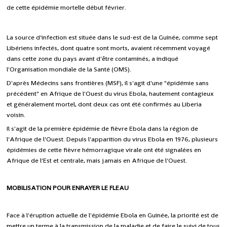
de cette épidémie mortelle début février.
La source d'infection est située dans le sud-est de la Guinée, comme sept
Libériens infectés, dont quatre sont morts, avaient récemment voyagé
dans cette zone du pays avant d'être contaminés, a indiqué
l'Organisation mondiale de la Santé (OMS).
D'après Médecins sans frontières (MSF), il s'agit d'une "épidémie sans
précédent" en Afrique de l'Ouest du virus Ebola, hautement contagieux
et généralement mortel, dont deux cas ont été confirmés au Liberia
voisin.
Il s'agit de la première épidémie de fièvre Ebola dans la région de
l'Afrique de l'Ouest. Depuis l'apparition du virus Ebola en 1976, plusieurs
épidémies de cette fièvre hémorragique virale ont été signalées en
Afrique de l'Est et centrale, mais jamais en Afrique de l'Ouest.
MOBILISATION POUR ENRAYER LE FLEAU
Face à l'éruption actuelle de l'épidémie Ebola en Guinée, la priorité est de
mettre un terme à la transmission de la maladie et de faire le suivi de tous