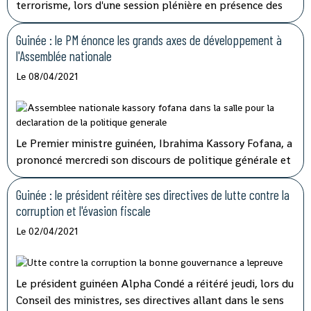
terrorisme, lors d'une session plénière en présence des
membres du gouvernement.
Guinée : le PM énonce les grands axes de développement à
l'Assemblée nationale
Le 08/04/2021
Le Premier ministre guinéen, Ibrahima Kassory Fofana, a
prononcé mercredi son discours de politique générale et
d'orientation devant les 108 députés présents sur les 114
que compte l'hémicycle guinéen.
Guinée : le président réitère ses directives de lutte contre la
corruption et l'évasion fiscale
Le 02/04/2021
Le président guinéen Alpha Condé a réitéré jeudi, lors du
Conseil des ministres, ses directives allant dans le sens