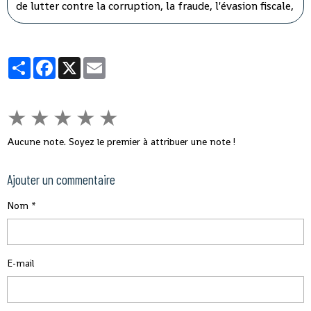
de lutter contre la corruption, la fraude, l'évasion fiscale,
le népotisme, le laisser-aller et tous ces fléaux qui
gangrènent l'administration et empêchent le
développement rapide de son pays.
Partager
Facebook
X
Email
★
★
★
★
★
Aucune note. Soyez le premier à attribuer une note !
Ajouter un commentaire
Nom
E-mail