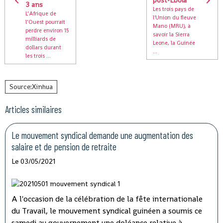
post-Ebola
3 ans
Les trois pays de
L’Afrique de
l'Union du fleuve
l’Ouest pourrait
Mano (MRU), à
perdre environ 15
savoir la Sierra
milliards de
Leone, la Guinée
dollars durant
...
les trois ...
Source:Xinhua
Articles similaires
Le mouvement syndical demande une augmentation des
salaire et de pension de retraite
Le 03/05/2021
A l'occasion de la célébration de la fête internationale
du Travail, le mouvement syndical guinéen a soumis ce
samedi au gouvernement une doléance relative à