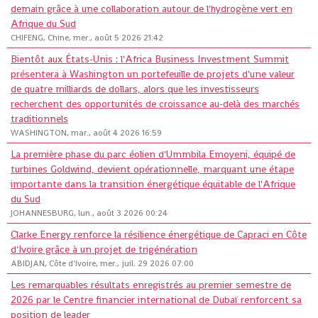
demain grâce à une collaboration autour de l'hydrogène vert en
Afrique du Sud
CHIFENG, Chine, mer., août 5 2026 21:42
Bientôt aux États-Unis : l'Africa Business Investment Summit
présentera à Washington un portefeuille de projets d'une valeur
de quatre milliards de dollars, alors que les investisseurs
recherchent des opportunités de croissance au-delà des marchés
traditionnels
WASHINGTON, mar., août 4 2026 16:59
La première phase du parc éolien d'Ummbila Emoyeni, équipé de
turbines Goldwind, devient opérationnelle, marquant une étape
importante dans la transition énergétique équitable de l'Afrique
du Sud
JOHANNESBURG, lun., août 3 2026 00:24
Clarke Energy renforce la résilience énergétique de Capraci en Côte
d'Ivoire grâce à un projet de trigénération
ABIDJAN, Côte d'Ivoire, mer., juil. 29 2026 07:00
Les remarquables résultats enregistrés au premier semestre de
2026 par le Centre financier international de Dubaï renforcent sa
position de leader