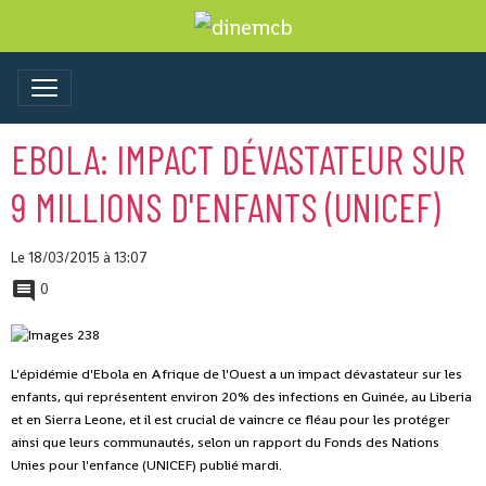
EBOLA: IMPACT DÉVASTATEUR SUR
9 MILLIONS D'ENFANTS (UNICEF)
Le 18/03/2015
à 13:07
0
L'épidémie d'Ebola en Afrique de l'Ouest a un impact dévastateur sur les
enfants, qui représentent environ 20% des infections en Guinée, au Liberia
et en Sierra Leone, et il est crucial de vaincre ce fléau pour les protéger
ainsi que leurs communautés, selon un rapport du Fonds des Nations
Unies pour l'enfance (UNICEF) publié mardi.