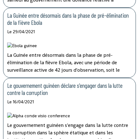
l'augmentation de salaire et de pension de retraite.
La Guinée entre désormais dans la phase de pré-élimination
de la fièvre Ebola
Le 29/04/2021
La Guinée entre désormais dans la phase de pré-
élimination de la fièvre Ebola, avec une période de
surveillance active de 42 jours d'observation, soit le
double de la période d'incubation du virus, a indiqué
mardi à la télévision nationale, Sory Condé, chargé des
Le gouvernement guinéen déclare s'engager dans la lutte
études au département surveillance à l'Agence nationale
contre la corruption
de sécurité sanitaire (ANSS).
Le 16/04/2021
Le gouvernement guinéen s'engage dans la lutte contre
la corruption dans la sphère étatique et dans les