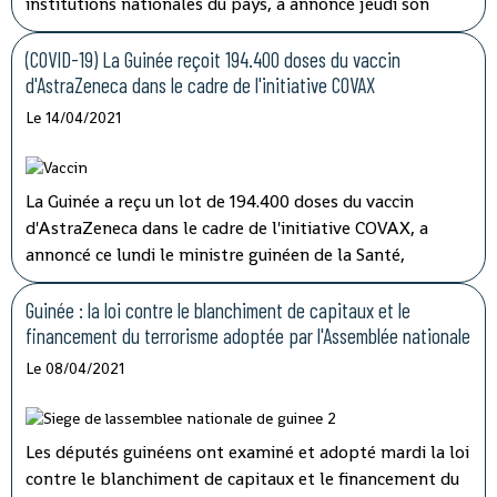
institutions nationales du pays, a annoncé jeudi son
porte-parole, Aboubacar Sylla.
Lors de la session
ordinaire du conseil des ministres tenu par
(COVID-19) La Guinée reçoit 194.400 doses du vaccin
visioconférence, le président Alpha Condé a insisté sur
d'AstraZeneca dans le cadre de l'initiative COVAX
''la cohérence et la complémentarité qui doivent
Le 14/04/2021
caractériser les activités des structures impliquées'' dans
les opérations de lutte contre la corruption.
La Guinée a reçu un lot de 194.400 doses du vaccin
d'AstraZeneca dans le cadre de l'initiative COVAX, a
annoncé ce lundi le ministre guinéen de la Santé,
médécin général Rémy Lamah à la radio nationale.
Guinée : la loi contre le blanchiment de capitaux et le
financement du terrorisme adoptée par l'Assemblée nationale
Le 08/04/2021
Les députés guinéens ont examiné et adopté mardi la loi
contre le blanchiment de capitaux et le financement du