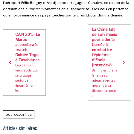
l'aéroport Félix Boigny d'Abidjan pour regagner Conakry, en raison de la
décision des autorités ivoiriennes de suspendre tous les vols en partance
ou en provenance des pays touchés par le virus Ebola, dont la Guinée.
La Chine fait
CAN 2015: Le
de son mieux
Maroc
pour aider la
acceuillera le
Guinée à
match
combattre
Guinée-Togo
l'épidémie
à Casablanca
d'Ebola
(Interview)
L'épidémie du
virus ébola qui
Beijing est prêt à
se propage
faire de son
perturbe
mieux avec les
énormément
moyens à sa
le...
disposition pour
ai...
Source:Xinhua
Articles similaires