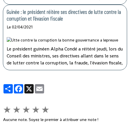
d'orientation devant les 108 députés présents sur les 114
que compte l'hémicycle guinéen.
Guinée : le président réitère ses directives de lutte contre la
corruption et l'évasion fiscale
Le 02/04/2021
Le président guinéen Alpha Condé a réitéré jeudi, lors du
Conseil des ministres, ses directives allant dans le sens
de lutter contre la corruption, la fraude, l'évasion fiscale,
le népotisme, le laisser-aller et tous ces fléaux qui
gangrènent l'administration et empêchent le
développement rapide de son pays.
Partager
Facebook
X
Email
★
★
★
★
★
Aucune note. Soyez le premier à attribuer une note !