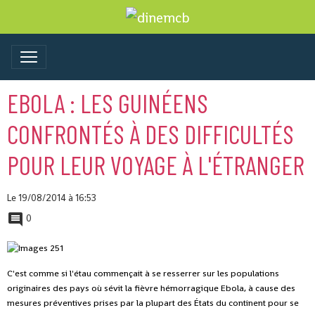
EBOLA : LES GUINÉENS
CONFRONTÉS À DES DIFFICULTÉS
POUR LEUR VOYAGE À L'ÉTRANGER
Le 19/08/2014
à 16:53
0
C'est comme si l'étau commençait à se resserrer sur les populations
originaires des pays où sévit la fièvre hémorragique Ebola, à cause des
mesures préventives prises par la plupart des États du continent pour se