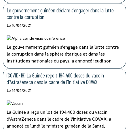
double de la période d'incubation du virus, a indiqué
mardi à la télévision nationale, Sory Condé, chargé des
Le gouvernement guinéen déclare s'engager dans la lutte
études au département surveillance à l'Agence nationale
contre la corruption
de sécurité sanitaire (ANSS).
Le 16/04/2021
Le gouvernement guinéen s'engage dans la lutte contre
la corruption dans la sphère étatique et dans les
institutions nationales du pays, a annoncé jeudi son
porte-parole, Aboubacar Sylla.
Lors de la session
ordinaire du conseil des ministres tenu par
(COVID-19) La Guinée reçoit 194.400 doses du vaccin
visioconférence, le président Alpha Condé a insisté sur
d'AstraZeneca dans le cadre de l'initiative COVAX
''la cohérence et la complémentarité qui doivent
Le 14/04/2021
caractériser les activités des structures impliquées'' dans
les opérations de lutte contre la corruption.
La Guinée a reçu un lot de 194.400 doses du vaccin
d'AstraZeneca dans le cadre de l'initiative COVAX, a
annoncé ce lundi le ministre guinéen de la Santé,