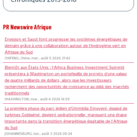
PR Newswire Afrique
Envision et Sasol font progresser les systèmes énergétiques de
demain grâce à une collaboration autour de l'hydrogène vert en
Afrique du Sud
CHIFENG, Chine, mer., août 5 2026 21:42
Bientôt aux États-Unis : l'Africa Business Investment Summit
présentera à Washington un portefeuille de projets d'une valeur
de quatre milliards de dollars, alors que les investisseurs
recherchent des opportunités de croissance au-delà des marchés
traditionnels
WASHINGTON, mar., août 4 2026 16:59
La première phase du parc éolien d'Ummbila Emoyeni, équipé de
turbines Goldwind, devient opérationnelle, marquant une étape
importante dans la transition énergétique équitable de l'Afrique
du Sud
JOHANNESBURG, lun., août 3 2026 00:24