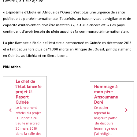
Comité », a-t-elle ajouté.
« L'épidémie d'Ebola en Afrique de l'Ouest n'est plus une urgence de santé
publique de portée internationale. Toutefois, un haut niveau de vigilance et de
capacité d'intervention doit être maintenu », a-t-elle encore dit. « Ces pays
continuent d'avoir besoin du plein appui de la communauté internationale ».
La pire flambée d'Ebola de l'histoire a commencé en Guinée en décembre 2013
et a fait depuis lors plus de 11.300 morts en Afrique de l'Ouest, principalement
en Guinée, au Libéria et en Sierra Leone.
PRN Africa
Le chef de
l'Etat lance le
Hommage à
projet U-
mon père
Report
Ansoumane
Guinée
Doré
Le lancement
Ce papier
officiel du projet
reprend la
U-Report a eu
majeure partie
lieu le mercredi
du discours
30 mars 2016
hommage que
dans la salle des
j’ai rédigé...