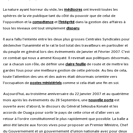
La nature ayant horreur du vide, les
médiocres
ont investi toutes les
sphères de la vie publique tant du côté du pouvoir que de celui de
l’opposition et la
compétence
et
l’intégrité
dans la gestion des affaires à
tous les niveaux ont tout simplement
disparu
.
Il aura fallu l’entente entre les deux plus grosses Centrales Syndicales pour
déclencher l’unanimité et le rat le bol total des travailleurs en particulier et
du peuple en général lors des évènements de Janvier et Février 2007. C’est
ce combat qui nous a amené Kouyaté. Il revenait aux politiques désormais,
car à chacun son rôle, de définir une
claire feuille
de route et de mettre les
gardes fous pour une meilleure gestion de cette période. Au lieu de cela,
toute l’attention des uns et des autres était désormais orientée vers
l’occupation de
postes ministériels
comme si cela était une fin en soi.
Aujourd’hui, au troisième anniversaire du 22 Janvier 2007 et au quatrième
mois après les évènements du 28 Septembre, une
nouvelle porte
est
ouverte avec d’abord, le discours du Général Sékouba Konaté et les
accords de Ouaga pour sortir le pays de cette crise et d’aller vers un
retour à l’ordre constitutionnel le plus rapidement que possible. La balle a
ainsi été lancée aux forces vives pour proposer un Premier Ministre, Chef
du Gouvernement et un gouvernement d’union nationale avec pour deux