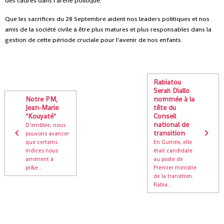
des cadres dans l’arène politique.
Que les sacrifices du 28 Septembre aident nos leaders politiques et nos
amis de la société civile à être plus matures et plus responsables dans la
gestion de cette période cruciale pour l’avenir de nos enfants.
Rabiatou
Serah Diallo
Notre PM,
nommée à la
Jean-Marie
tête du
"Kouyaté"
Conseil
national de
D’emblée, nous
transition
pouvons avancer
que certains
En Guinée, elle
indices nous
était candidate
amènent à
au poste de
pr&e...
Premier ministre
de la transition.
Rabia...