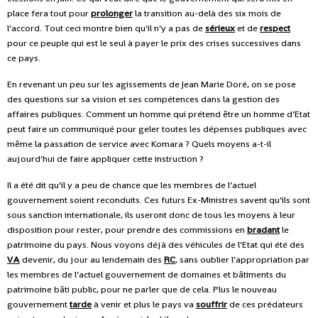
place fera tout pour
prolonger
la transition au-delà des six mois de
l’accord. Tout ceci montre bien qu’il n’y a pas de
sérieux
et de
respect
pour ce peuple qui est le seul à payer le prix des crises successives dans
ce pays.
En revenant un peu sur les agissements de Jean Marie Doré, on se pose
des questions sur sa vision et ses compétences dans la gestion des
affaires publiques. Comment un homme qui prétend être un homme d’Etat
peut faire un communiqué pour geler toutes les dépenses publiques avec
même la passation de service avec Komara ? Quels moyens a-t-il
aujourd’hui de faire appliquer cette instruction ?
Il a été dit qu’il y a peu de chance que les membres de l’actuel
gouvernement soient reconduits. Ces futurs Ex-Ministres savent qu’ils sont
sous sanction internationale, ils useront donc de tous les moyens à leur
disposition pour rester, pour prendre des commissions en
bradant
le
patrimoine du pays. Nous voyons déjà des véhicules de l’Etat qui été des
VA
devenir, du jour au lendemain des
RC
, sans oublier l’appropriation par
les membres de l’actuel gouvernement de domaines et bâtiments du
patrimoine bâti public, pour ne parler que de cela. Plus le nouveau
gouvernement
tarde
à venir et plus le pays va
souffrir
de ces prédateurs