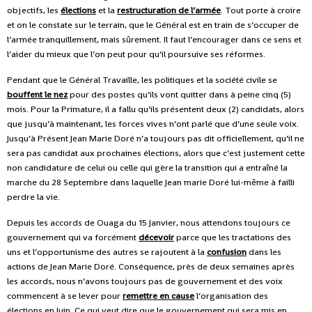
objectifs, les
élections
et la
restructuration de l’armée
. Tout porte à croire
et on le constate sur le terrain, que le Général est en train de s’occuper de
l’armée tranquillement, mais sûrement. Il faut l’encourager dans ce sens et
l’aider du mieux que l’on peut pour qu’il poursuive ses réformes.
Pendant que le Général Travaille, les politiques et la société civile se
bouffent le nez
pour des postes qu’ils vont quitter dans à peine cinq (5)
mois. Pour la Primature, il a fallu qu’ils présentent deux (2) candidats, alors
que jusqu’à maintenant, les forces vives n’ont parlé que d’une seule voix.
Jusqu’à Présent Jean Marie Doré n’a toujours pas dit officiellement, qu’il ne
sera pas candidat aux prochaines élections, alors que c’est justement cette
non candidature de celui ou celle qui gère la transition qui a entraîné la
marche du 28 Septembre dans laquelle Jean marie Doré lui-même à failli
perdre la vie.
Depuis les accords de Ouaga du 15 Janvier, nous attendons toujours ce
gouvernement qui va forcément
décevoir
parce que les tractations des
uns et l’opportunisme des autres se rajoutent à la
confusion
dans les
actions de Jean Marie Doré. Conséquence, près de deux semaines après
les accords, nous n’avons toujours pas de gouvernement et des voix
commencent à se lever pour
remettre en cause
l’organisation des
élections en Juin. Ce qui veut dire que le gouvernement qui sera mis en