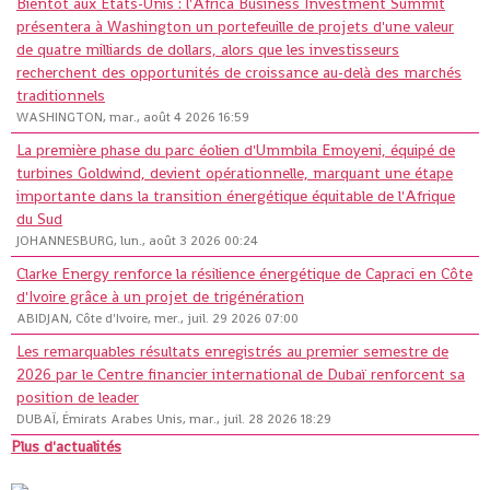
Bientôt aux États-Unis : l'Africa Business Investment Summit
présentera à Washington un portefeuille de projets d'une valeur
de quatre milliards de dollars, alors que les investisseurs
recherchent des opportunités de croissance au-delà des marchés
traditionnels
WASHINGTON, mar., août 4 2026 16:59
La première phase du parc éolien d'Ummbila Emoyeni, équipé de
turbines Goldwind, devient opérationnelle, marquant une étape
importante dans la transition énergétique équitable de l'Afrique
du Sud
JOHANNESBURG, lun., août 3 2026 00:24
Clarke Energy renforce la résilience énergétique de Capraci en Côte
d'Ivoire grâce à un projet de trigénération
ABIDJAN, Côte d'Ivoire, mer., juil. 29 2026 07:00
Les remarquables résultats enregistrés au premier semestre de
2026 par le Centre financier international de Dubaï renforcent sa
position de leader
DUBAÏ, Émirats Arabes Unis, mar., juil. 28 2026 18:29
Plus d'actualités