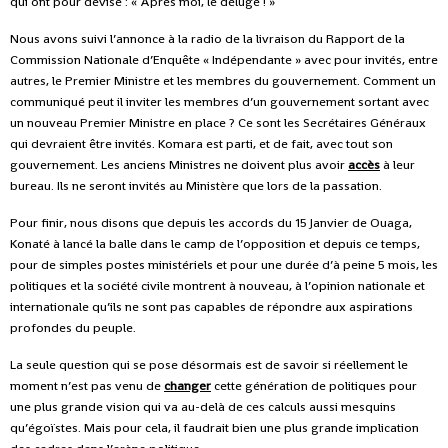
qui ont pour devise : « Après moi, le déluge ! »
Nous avons suivi l’annonce à la radio de la livraison du Rapport de la
Commission Nationale d’Enquête « Indépendante » avec pour invités, entre
autres, le Premier Ministre et les membres du gouvernement. Comment un
communiqué peut il inviter les membres d’un gouvernement sortant avec
un nouveau Premier Ministre en place ? Ce sont les Secrétaires Généraux
qui devraient être invités. Komara est parti, et de fait, avec tout son
gouvernement. Les anciens Ministres ne doivent plus avoir
accès
à leur
bureau. Ils ne seront invités au Ministère que lors de la passation.
Pour finir, nous disons que depuis les accords du 15 Janvier de Ouaga,
Konaté à lancé la balle dans le camp de l’opposition et depuis ce temps,
pour de simples postes ministériels et pour une durée d’à peine 5 mois, les
politiques et la société civile montrent à nouveau, à l’opinion nationale et
internationale qu’ils ne sont pas capables de répondre aux aspirations
profondes du peuple.
La seule question qui se pose désormais est de savoir si réellement le
moment n’est pas venu de
changer
cette génération de politiques pour
une plus grande vision qui va au-delà de ces calculs aussi mesquins
qu’égoïstes. Mais pour cela, il faudrait bien une plus grande implication