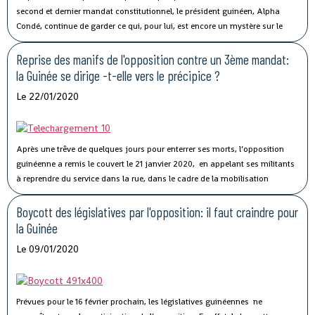
second et dernier mandat constitutionnel, le président guinéen, Alpha
Condé, continue de garder ce qui, pour lui, est encore un mystère sur le
projet de 3e mandat dont l’opposition lui prête l’intention et qui pollue
l’atmosphère sociopolitique dans son pays.
Reprise des manifs de l'opposition contre un 3ème mandat:
la Guinée se dirige -t-elle vers le précipice ?
Le 22/01/2020
Après une trêve de quelques jours pour enterrer ses morts, l’opposition
guinéenne a remis le couvert le 21 janvier 2020, en appelant ses militants
à reprendre du service dans la rue, dans le cadre de la mobilisation
«
massive
» et «
illimitée
» qu’elle a lancée pour faire barrage aux velléités
de modification constitutionnelle du président Alpha Condé à l’effet de
Boycott des législatives par l'opposition: il faut craindre pour
s’ouvrir les portes d’un troisième mandat à la tête de l’Etat.
la Guinée
Le 09/01/2020
Prévues pour le 16 février prochain, les législatives guinéennes ne