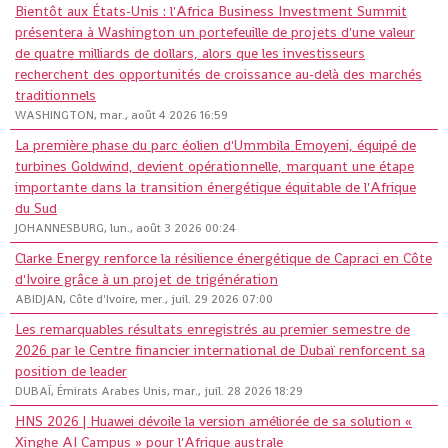
Bientôt aux États-Unis : l'Africa Business Investment Summit
présentera à Washington un portefeuille de projets d'une valeur
de quatre milliards de dollars, alors que les investisseurs
recherchent des opportunités de croissance au-delà des marchés
traditionnels
WASHINGTON, mar., août 4 2026 16:59
La première phase du parc éolien d'Ummbila Emoyeni, équipé de
turbines Goldwind, devient opérationnelle, marquant une étape
importante dans la transition énergétique équitable de l'Afrique
du Sud
JOHANNESBURG, lun., août 3 2026 00:24
Clarke Energy renforce la résilience énergétique de Capraci en Côte
d'Ivoire grâce à un projet de trigénération
ABIDJAN, Côte d'Ivoire, mer., juil. 29 2026 07:00
Les remarquables résultats enregistrés au premier semestre de
2026 par le Centre financier international de Dubaï renforcent sa
position de leader
DUBAÏ, Émirats Arabes Unis, mar., juil. 28 2026 18:29
HNS 2026 | Huawei dévoile la version améliorée de sa solution «
Xinghe AI Campus » pour l'Afrique australe