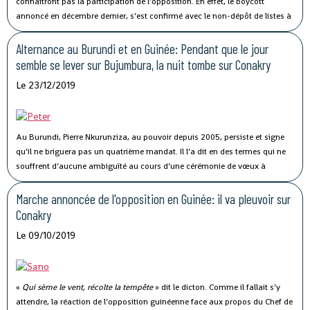
connaîtront pas la participation de l’opposition. En effet, le boycott
annoncé en décembre dernier, s’est confirmé avec le non-dépôt de listes à
la date de clôture, par les grandes formations politiques qui, réunies au
sein du Front national pour la défense de la Constitution (FNDC) avec des
Alternance au Burundi et en Guinée: Pendant que le jour
organisations de la société civile, sont depuis plusieurs mois en croisade
semble se lever sur Bujumbura, la nuit tombe sur Conakry
contre un troisième mandat du président Alpha Condé.
Le 23/12/2019
Au Burundi, Pierre Nkurunziza, au pouvoir depuis 2005, persiste et signe
qu’il ne briguera pas un quatrième mandat. Il l’a dit en des termes qui ne
souffrent d’aucune ambiguïté au cours d’une cérémonie de vœux à
l’adresse des corps de défense, de sécurité et du renseignement, le
vendredi dernier à Gitega, la nouvelle capitale.
Marche annoncée de l'opposition en Guinée: il va pleuvoir sur
Conakry
Le 09/10/2019
«
Qui sème le vent, récolte la tempête
» dit le dicton. Comme il fallait s’y
attendre, la réaction de l’opposition guinéenne face aux propos du Chef de