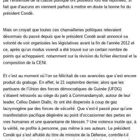
par l’ensemble de la classe politique ont plusieurs fois été reportées, si
fait que d’aucuns en viennent parfois à mettre en doute la bonne foi du
président Condé.
Mais on croyait que toutes ces chamailleries politiques relevaient
désormais du passé depuis que le président Condé avait annoncé sa
volonté de voir organisées les législatives avant la fin de l’année 2012 et
ce, après qu’un modus vivendi a été trouvé sur un certain nombre de
points qui achoppaient, notamment sur la révision du fichier électoral et la
composition de la CENI.
Et c’est au moment où l’on se félicitait de ces avancées que s’est encore
produit du grabuge. En effet, le 21 septembre dernier, alors que les
partisans de l’Union des forces démocratiques de Guinée (UFDG)
s’étaient retrouvés au siège du parti à Commandamyah, autour de leur
leader, Cellou Dalein Diallo, ils ont été dispersés à coup de gaz
lacrymogène par des forces de sécurité. Que s’est-il passé pour qu’une
manifestation pacifique dégénère au point d’occasionner des pertes en
vies humaines et une quarantaine de blessés ? Une violence inutile qui, à
la vérité, ne profite à personne, pas même à ses auteurs. Le président
Condé qui s’est affublé du titre de ministre de la Défense, contrôle-t-il