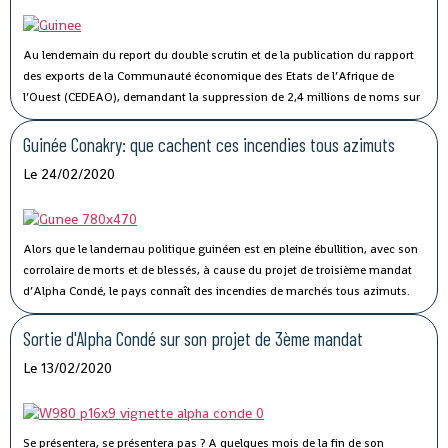
Au lendemain du report du double scrutin et de la publication du rapport
des exports de la Communauté économique des Etats de l’Afrique de
l’Ouest (CEDEAO), demandant la suppression de 2,4 millions de noms sur
le fichier électoral, l’opposition guinéenne a demandé la suspension du
processus électoral. Sans entrer dans les détails, l’on pourrait dire qu’elle
Guinée Conakry: que cachent ces incendies tous azimuts
est dans son rôle.
Le 24/02/2020
Alors que le landernau politique guinéen est en pleine ébullition, avec son
corrolaire de morts et de blessés, à cause du projet de troisième mandat
d’Alpha Condé, le pays connaît des incendies de marchés tous azimuts.
Selon des médias, dix-sept incendies au total ont été enregistrés en une
semaine dont le dernier cas en date remonte au 22 février 2020, qui aura
Sortie d'Alpha Condé sur son projet de 3ème mandat
ravagé plusieurs boutiques et magasins dans le quartier de la cimenterie
Le 13/02/2020
dans la capitale guinéenne.
Se présentera, se présentera pas ? A quelques mois de la fin de son