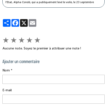
l’Etat, Alpha Condé, qui a publiquement levé le voile, le 23 septembre
dernier, sur son intention de modifier la Constitution pour briguer un
troisième mandat, n’a pas tardé.
Partager
Facebook
X
Email
★
★
★
★
★
Aucune note. Soyez le premier à attribuer une note !
Ajouter un commentaire
Nom
E-mail