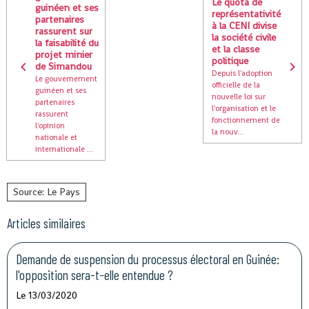
Le quota de
guinéen et ses
représentativité
partenaires
à la CENI divise
rassurent sur
la société civile
la faisabilité du
et la classe
projet minier
politique
de Simandou
Depuis l'adoption
Le gouvernement
officielle de la
guinéen et ses
nouvelle loi sur
partenaires
l'organisation et le
rassurent
fonctionnement de
l'opinion
la nouv...
nationale et
internationale ...
Source: Le Pays
Articles similaires
Demande de suspension du processus électoral en Guinée:
l'opposition sera-t-elle entendue ?
Le 13/03/2020