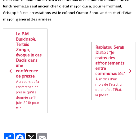
lundi même.Le seul ancien chef d’état major qui a, pour le moment,
échappé à ces arrestations est le colonel Oumar Sano, ancien chef d'état
major général des armées.
Le P.M
Burkinabè,
Tertuis
Rabiatou Serah
Zongo,
Diallo : "Je
évoque le cas
crains des
Dadis dans
affrontements
une
entre
conférence
communautés"
de presse.
À moins d’un
Au cours de la
mois de l’élection
conférence de
du chef de l’État,
presse qu’il a
la pr&ea...
donnée ce 14
juin 2010 pour
fair...
Partager
Facebook
X
Email