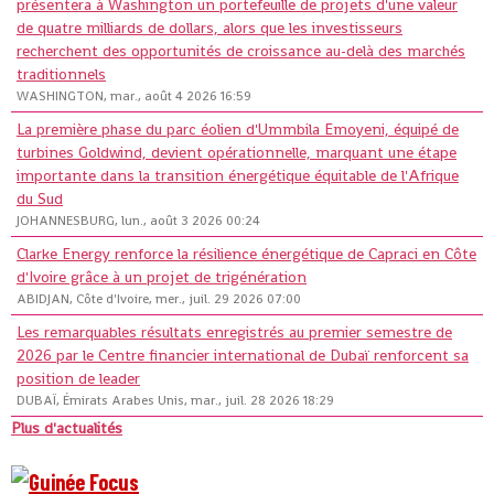
présentera à Washington un portefeuille de projets d'une valeur
de quatre milliards de dollars, alors que les investisseurs
recherchent des opportunités de croissance au-delà des marchés
traditionnels
WASHINGTON, mar., août 4 2026 16:59
La première phase du parc éolien d'Ummbila Emoyeni, équipé de
turbines Goldwind, devient opérationnelle, marquant une étape
importante dans la transition énergétique équitable de l'Afrique
du Sud
JOHANNESBURG, lun., août 3 2026 00:24
Clarke Energy renforce la résilience énergétique de Capraci en Côte
d'Ivoire grâce à un projet de trigénération
ABIDJAN, Côte d'Ivoire, mer., juil. 29 2026 07:00
Les remarquables résultats enregistrés au premier semestre de
2026 par le Centre financier international de Dubaï renforcent sa
position de leader
DUBAÏ, Émirats Arabes Unis, mar., juil. 28 2026 18:29
Plus d'actualités