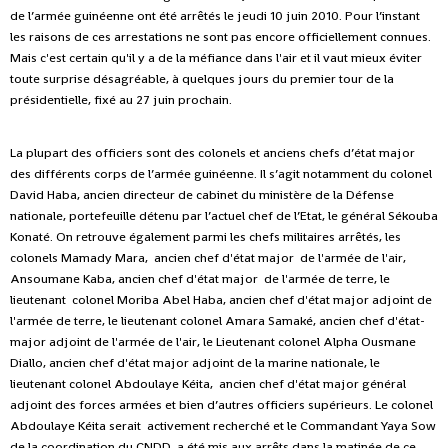
de l’armée guinéenne ont été arrêtés le jeudi 10 juin 2010. Pour l’instant
les raisons de ces arrestations ne sont pas encore officiellement connues.
Mais c'est certain qu'il y a de la méfiance dans l'air et il vaut mieux éviter
toute surprise désagréable, à quelques jours du premier tour de la
présidentielle, fixé au 27 juin prochain.
La plupart des officiers sont des colonels et anciens chefs d’état major
des différents corps de l’armée guinéenne. Il s’agit notamment du colonel
David Haba, ancien directeur de cabinet du ministère de la Défense
nationale, portefeuille détenu par l’actuel chef de l’Etat, le général Sékouba
Konaté. On retrouve également parmi les chefs militaires arrêtés, les
colonels Mamady Mara, ancien chef d'état major de l'armée de l'air,
Ansoumane Kaba, ancien chef d'état major de l'armée de terre, le
lieutenant colonel Moriba Abel Haba, ancien chef d'état major adjoint de
l'armée de terre, le lieutenant colonel Amara Samaké, ancien chef d'état-
major adjoint de l'armée de l'air, le Lieutenant colonel Alpha Ousmane
Diallo, ancien chef d'état major adjoint de la marine nationale, le
lieutenant colonel Abdoulaye Kéita, ancien chef d'état major général
adjoint des forces armées et bien d’autres officiers supérieurs. Le colonel
Abdoulaye Kéita serait activement recherché et le Commandant Yaya Sow
de la coordination du CNDD, a été mis aux arrêts dans la matinée de ce