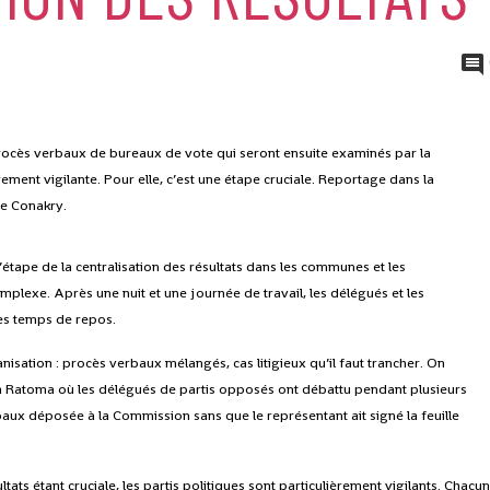
 procès verbaux de bureaux de vote qui seront ensuite examinés par la
ement vigilante. Pour elle, c’est une étape cruciale. Reportage dans la
e Conakry.
’étape de la centralisation des résultats dans les communes et les
complexe. Après une nuit et une journée de travail, les délégués et les
es temps de repos.
isation : procès verbaux mélangés, cas litigieux qu’il faut trancher. On
 Ratoma où les délégués de partis opposés ont débattu pendant plusieurs
ux déposée à la Commission sans que le représentant ait signé la feuille
ats étant cruciale, les partis politiques sont particulièrement vigilants. Chacu