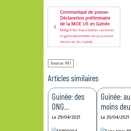
Communiqué de presse-
Déclaration préliminaire
de la MOE UE en Guinée
Malgré les importantes carences
organisationnelles du processus
électoral, les Guin&...
Source: RFI
Articles similaires
Guinée: des
Guinée: au
ONG
moins deu
dénoncent la
morts à
Le 29/04/2021
Le 20/04/2021
détention
Kouroussa