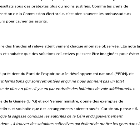
résultats sous des prétextes plus ou moins justifiés. Comme les chefs de
rection de la Commission électorale, c’est bien souvent les ambassadeurs
rs pour calmer les esprits.
indre des fraudes et relève attentivement chaque anomalie observée. Elle note l
 et souhaite que des solutions collectives puissent être imaginées pour éviter
l président du Parti de l'espoir pour le développement national (PEDN), dit
 d'informations qui sont remontées et qui ne nous donnent pas un total
 de plus en plus : il y a eu par endroits des bulletins de voie additionnels.
»
ès de la Guinée (UPG) et ex-Premier ministre, donne des exemples de
tière, et souhaite que des arrangements soient trouvés. Car sinon, pense-t-il,
 que la sagesse conduise les autorités de la Céni et du gouvernement
ndem -, à trouver des solutions collectives qui évitent de mettre les gens dans l