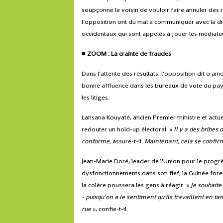
soupçonne le voisin de vouloir faire annuler des 
l’opposition ont du mal à communiquer avec la di
occidentaux qui sont appelés à jouer les médiateu
■ ZOOM : La crainte de fraudes
Dans l'attente des résultats, l'opposition dit cra
bonne affluence dans les bureaux de vote du pays
les litiges.
Lansana Kouyaté, ancien Premier ministre et actue
redouter un hold-up électoral. «
Il y a des bribes
conforme,
assure-t-il.
Maintenant, cela se confirme
Jean-Marie Doré, leader de l'Union pour le progr
dysfonctionnements dans son fief, la Guinée fores
la colère poussera les gens à réagir. «
Je souhaite
- puisqu'on a le sentiment qu'ils travaillent en ta
rue
», confie-t-il.