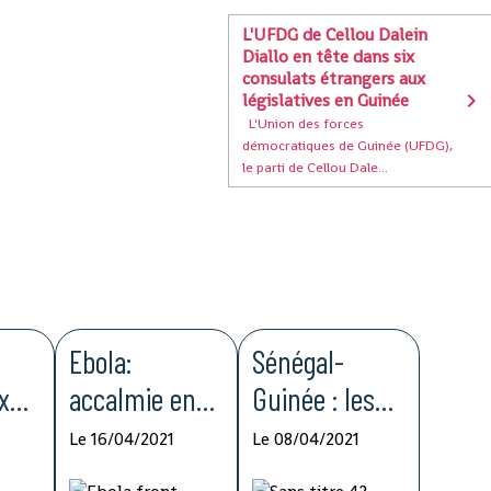
L'UFDG de Cellou Dalein
Diallo en tête dans six
consulats étrangers aux
législatives en Guinée
L'Union des forces
démocratiques de Guinée (UFDG),
le parti de Cellou Dale...
Ebola:
Sénégal-
x
accalmie en
Guinée : les
Guinée et en
commerçants
Le 16/04/2021
Le 08/04/2021
RDC, mais les
alertent sur la