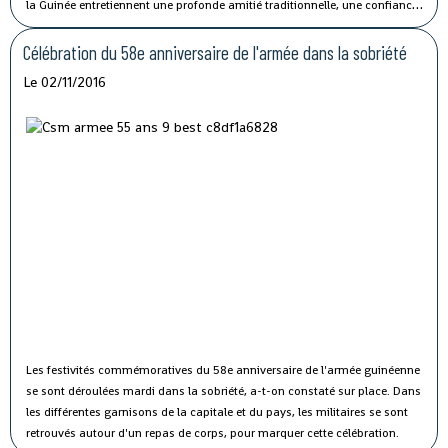
la Guinée entretiennent une profonde amitié traditionnelle, une confiance
politique solide et une coopération fructueuse", a affirmé M. Li lors de sa
rencontre avec le président guinéen Alpha Condé à Beijing.
Célébration du 58e anniversaire de l'armée dans la sobriété
Le 02/11/2016
Les festivités commémoratives du 58e anniversaire de l'armée guinéenne
se sont déroulées mardi dans la sobriété, a-t-on constaté sur place.
Dans
les différentes garnisons de la capitale et du pays, les militaires se sont
retrouvés autour d'un repas de corps, pour marquer cette célébration.