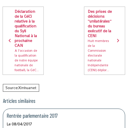
Déclaration
Des prises de
de la GéCi
décisions
relative à la
''unilatérales''
qualification
du bureau
du Syli
exécutif de la
National à la
CENI
prochaine
Huit membres
CAN
de la
A l’occasion de
Commission
la qualification
électorale
de notre équipe
nationale
nationale de
indépendante
football, la GéC...
(CENI) déplor...
Source:Xinhuanet
Articles similaires
Rentrée parlementaire 2017
Le 08/04/2017