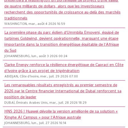
présentera à Washington un portefeuille de projets d'une valeur
de quatre milliards de dollars, alors que les investisseurs
recherchent des opportunités de croissance au-delà des marchés
traditionnels
WASHINGTON, mar., août 4 2026 16:59
La première phase du parc éolien d'Ummbila Emoyeni, équipé de
turbines Goldwind, devient opérationnelle, marquant une étape
importante dans la transition énergétique équitable de l'Afrique
du Sud
JOHANNESBURG, lun., août 3 2026 00:24
Clarke Energy renforce la résilience énergétique de Capraci en Côte
d'Ivoire grâce à un projet de trigénération
ABIDJAN, Côte d'Ivoire, mer., juil. 29 2026 07:00
Les remarquables résultats enregistrés au premier semestre de
2026 par le Centre financier international de Dubaï renforcent sa
position de leader
DUBAÏ, Émirats Arabes Unis, mar., juil. 28 2026 18:29
HNS 2026 | Huawei dévoile la version améliorée de sa solution «
Xinghe AI Campus » pour l'Afrique australe
JOHANNESBURG, lun., juil. 27 2026 16:14