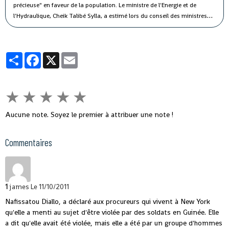
précieuse" en faveur de la population.
Le ministre de l'Energie et de
l'Hydraulique, Cheik Talibé Sylla, a estimé lors du conseil des ministres
jeudi que le "potentiel des ressources en eau du pays est estimé à 226
milliards de m3 par an, dont 154 milliards de m3 d'eau de surface et 72
milliards de m3 d'eau souterraine".
Partager
Facebook
X
Email
★
★
★
★
★
Aucune note. Soyez le premier à attribuer une note !
Commentaires
1
james
Le 11/10/2011
Nafissatou Diallo, a déclaré aux procureurs qui vivent à New York
qu'elle a menti au sujet d'être violée par des soldats en Guinée. Elle
a dit qu'elle avait été violée, mais elle a été par un groupe d'hommes