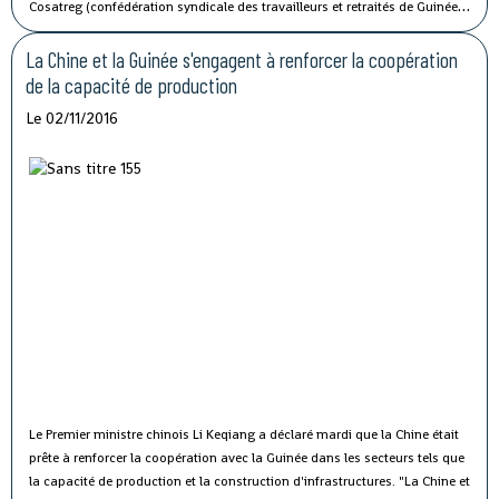
Cosatreg (confédération syndicale des travailleurs et retraités de Guinée)
et 10 centrales syndicales, la grève générale d'avertissement de 7 jours
vise à protester contre les mauvaises conditions de vie et de travail des
La Chine et la Guinée s'engagent à renforcer la coopération
fonctionnaires du secteur public.
de la capacité de production
Le 02/11/2016
Le Premier ministre chinois Li Keqiang a déclaré mardi que la Chine était
prête à renforcer la coopération avec la Guinée dans les secteurs tels que
la capacité de production et la construction d'infrastructures.
"La Chine et