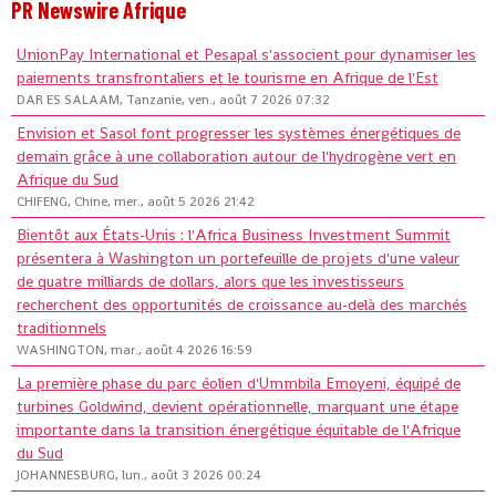
PR Newswire Afrique
UnionPay International et Pesapal s'associent pour dynamiser les
paiements transfrontaliers et le tourisme en Afrique de l'Est
DAR ES SALAAM, Tanzanie, ven., août 7 2026 07:32
Envision et Sasol font progresser les systèmes énergétiques de
demain grâce à une collaboration autour de l'hydrogène vert en
Afrique du Sud
CHIFENG, Chine, mer., août 5 2026 21:42
Bientôt aux États-Unis : l'Africa Business Investment Summit
présentera à Washington un portefeuille de projets d'une valeur
de quatre milliards de dollars, alors que les investisseurs
recherchent des opportunités de croissance au-delà des marchés
traditionnels
WASHINGTON, mar., août 4 2026 16:59
La première phase du parc éolien d'Ummbila Emoyeni, équipé de
turbines Goldwind, devient opérationnelle, marquant une étape
importante dans la transition énergétique équitable de l'Afrique
du Sud
JOHANNESBURG, lun., août 3 2026 00:24