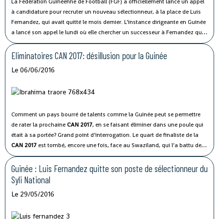
La Fédération Guinéenne de Football (FGF) a officiellement lancé un appel
à candidature pour recruter un nouveau sélectionneur, à la place de Luis
Fernandez, qui avait quitté le mois dernier.
L’instance dirigeante en Guinée
a lancé son appel le lundi où elle chercher un successeur à Fernandez qui
avait quitté à la veille de la 5e journée des éliminatoires de la CAN 2017.
Eliminatoires CAN 2017: désillusion pour la Guinée
Le 06/06/2016
Comment un pays bourré de talents comme la Guinée peut se permettre
de rater la prochaine
CAN 2017
, en se faisant éliminer dans une poule qui
était à sa portée? Grand point d’interrogation. Le quart de finaliste de la
CAN 2017
est tombé, encore une fois, face au Swaziland, qui l’a battu deux
fois lors de ces éliminatoires! Battus 1-0, ils pointent à trois points de leur
adversaire du jour qu’ils ne pourront pas dépasser lors de la dernière
Guinée : Luis Fernandez quitte son poste de sélectionneur du
journée, puisque ce sont les confrontations directes qui trancheront, en
Syli National
cas d’égalité de points.
Le 29/05/2016