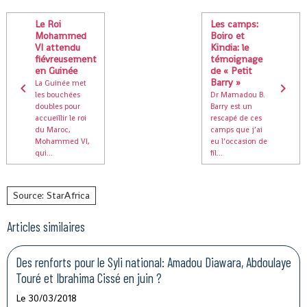
Le Roi
Les camps:
Mohammed
Boiro et
VI attendu
Kindia: le
fiévreusement
témoignage
en Guinée
de « Petit
Barry »
La Guinée met
les bouchées
Dr Mamadou B.
doubles pour
Barry est un
accueillir le roi
rescapé de ces
du Maroc,
camps que j’ai
Mohammed VI,
eu l’occasion de
qui...
fil...
Source: StarAfrica
Articles similaires
Des renforts pour le Syli national: Amadou Diawara, Abdoulaye
Touré et Ibrahima Cissé en juin ?
Le 30/03/2018