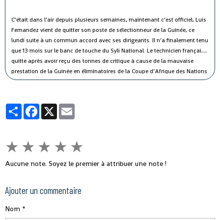
C’était dans l’air depuis plusieurs semaines, maintenant c’est officiel, Luis
Fernandez vient de quitter son poste de sélectionneur de la Guinée, ce
lundi suite à un commun accord avec ses dirigeants. Il n’a finalement tenu
que 13 mois sur le banc de touche du Syli National. Le technicien français
quitte après avoir reçu des tonnes de critique à cause de la mauvaise
prestation de la Guinée en éliminatoires de la Coupe d’Afrique des Nations
2017.
Partager
Facebook
X
Email
★
★
★
★
★
Aucune note. Soyez le premier à attribuer une note !
Ajouter un commentaire
Nom