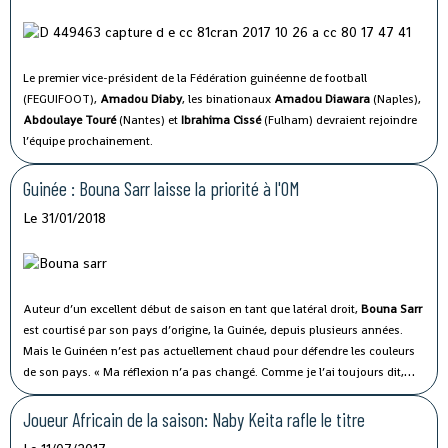
Le premier vice-président de la Fédération guinéenne de football
(FEGUIFOOT),
Amadou Diaby
, les binationaux
Amadou Diawara
(Naples),
Abdoulaye Touré
(Nantes) et
Ibrahima Cissé
(Fulham) devraient rejoindre
l’équipe prochainement.
Guinée : Bouna Sarr laisse la priorité à l'OM
Le 31/01/2018
Auteur d’un excellent début de saison en tant que latéral droit,
Bouna Sarr
est courtisé par son pays d’origine, la Guinée, depuis plusieurs années.
Mais le Guinéen n’est pas actuellement chaud pour défendre les couleurs
de son pays. « Ma réflexion n’a pas changé. Comme je l’ai toujours dit,
pour moi, la priorité reste l’OM », a-t-il déclaré à Espace TV Guinée.
Joueur Africain de la saison: Naby Keita rafle le titre