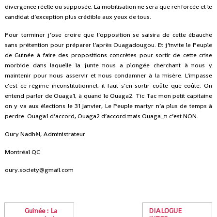
divergence réelle ou supposée. La mobilisation ne sera que renforcée et le
candidat d’exception plus crédible aux yeux de tous.
Pour terminer j’ose croire que l’opposition se saisira de cette ébauche
sans prétention pour préparer l’après Ouagadougou. Et j’invite le Peuple
de Guinée à faire des propositions concrètes pour sortir de cette crise
morbide dans laquelle la junte nous a plongée cherchant à nous y
maintenir pour nous asservir et nous condamner à la misère. L’impasse
c’est ce régime inconstitutionnel, il faut s’en sortir coûte que coûte. On
entend parler de Ouaga1, à quand le Ouaga2. Tic Tac mon petit capitaine
on y va aux élections le 31 Janvier, Le Peuple martyr n’a plus de temps à
perdre. Ouaga1 d’accord, Ouaga2 d’accord mais Ouaga_n c’est NON.
Oury Nadhèl, Administrateur
Montréal QC
oury.society@gmail.com
Guinée : La
DIALOGUE