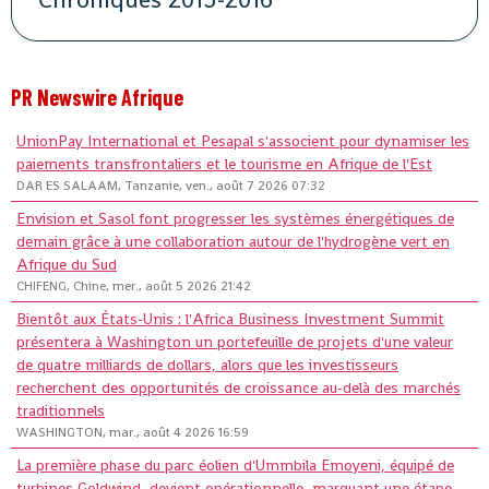
PR Newswire Afrique
UnionPay International et Pesapal s'associent pour dynamiser les
paiements transfrontaliers et le tourisme en Afrique de l'Est
DAR ES SALAAM, Tanzanie, ven., août 7 2026 07:32
Envision et Sasol font progresser les systèmes énergétiques de
demain grâce à une collaboration autour de l'hydrogène vert en
Afrique du Sud
CHIFENG, Chine, mer., août 5 2026 21:42
Bientôt aux États-Unis : l'Africa Business Investment Summit
présentera à Washington un portefeuille de projets d'une valeur
de quatre milliards de dollars, alors que les investisseurs
recherchent des opportunités de croissance au-delà des marchés
traditionnels
WASHINGTON, mar., août 4 2026 16:59
La première phase du parc éolien d'Ummbila Emoyeni, équipé de
turbines Goldwind, devient opérationnelle, marquant une étape