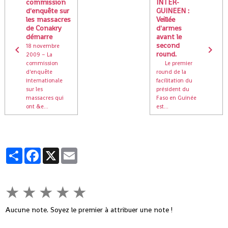
commission
INTER-
d'enquête sur
GUINEEN :
les massacres
Veillée
de Conakry
d'armes
démarre
avant le
second
18 novembre
round.
2009 – La
commission
Le premier
d'enquête
round de la
internationale
facilitation du
sur les
président du
massacres qui
Faso en Guinée
ont &e...
est...
Partager
Facebook
X
Email
★
★
★
★
★
Aucune note. Soyez le premier à attribuer une note !