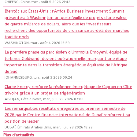
CHIFENG, Chine, mer., août 5 2026 21:42
Bientôt aux États-Unis : l'Africa Business Investment Summit
présentera à Washington un portefeuille de projets d'une valeur
de quatre milliards de dollars, alors que les investisseurs
recherchent des opportunités de croissance au-delà des marchés
traditionnels
WASHINGTON, mar., août 4 2026 16:59
La première phase du parc éolien d'Ummbila Emoyeni, équipé de
turbines Goldwind, devient opérationnelle, marquant une étape
importante dans la transition énergétique équitable de l'Afrique
du Sud
JOHANNESBURG, lun., août 3 2026 00:24
Clarke Energy renforce la résilience énergétique de Capraci en Côte
d'Ivoire grâce à un projet de trigénération
ABIDJAN, Côte d'Ivoire, mer., juil. 29 2026 07:00
Les remarquables résultats enregistrés au premier semestre de
2026 par le Centre financier international de Dubaï renforcent sa
position de leader
DUBAÏ, Émirats Arabes Unis, mar., juil. 28 2026 18:29
Plus d'actualités