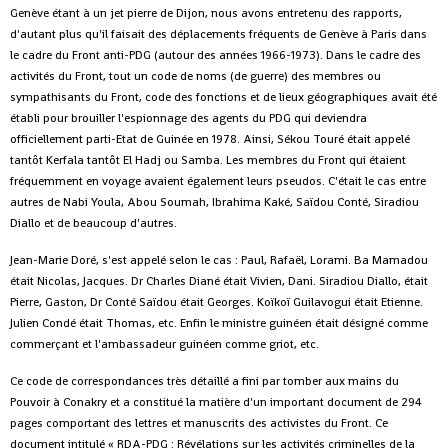
Genève étant à un jet pierre de Dijon, nous avons entretenu des rapports,
d'autant plus qu'il faisait des déplacements fréquents de Genève à Paris dans
le cadre du Front anti-PDG (autour des années 1966-1973). Dans le cadre des
activités du Front, tout un code de noms (de guerre) des membres ou
sympathisants du Front, code des fonctions et de lieux géographiques avait été
établi pour brouiller l'espionnage des agents du PDG qui deviendra
officiellement parti-Etat de Guinée en 1978. Ainsi, Sékou Touré était appelé
tantôt Kerfala tantôt El Hadj ou Samba. Les membres du Front qui étaient
fréquemment en voyage avaient également leurs pseudos. C'était le cas entre
autres de Nabi Youla, Abou Soumah, Ibrahima Kaké, Saïdou Conté, Siradiou
Diallo et de beaucoup d'autres.
Jean-Marie Doré, s'est appelé selon le cas : Paul, Rafaël, Lorami. Ba Mamadou
était Nicolas, Jacques. Dr Charles Diané était Vivien, Dani. Siradiou Diallo, était
Pierre, Gaston, Dr Conté Saïdou était Georges. Koïkoï Guilavogui était Etienne.
Julien Condé était Thomas, etc. Enfin le ministre guinéen était désigné comme
commerçant et l'ambassadeur guinéen comme griot, etc.
Ce code de correspondances très détaillé a fini par tomber aux mains du
Pouvoir à Conakry et a constitué la matière d'un important document de 294
pages comportant des lettres et manuscrits des activistes du Front. Ce
document intitulé « RDA-PDG : Révélations sur les activités criminelles de la