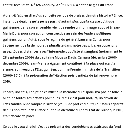
contre-révolution, N° 69, Conakry, Août 1973 », a sonné le glas du Front.
Aurait-il fallu en dire plus sur cette période de braises de notre histoire ? En cet
instant de deuil, je ne le pense pas , d'autant plus que la classe politique
guinéenne, dans son ensemble, vient de rendre un hommage appuyé à Jean-
Marie Doré, pour son action constructive au sein des leaders politiques
guinéens qui ont lutté, sous le régime du général Lansana Conté, pour
l'avènement de la démocratie pluraliste dans notre pays. Il a, en outre, pris
assez tôt ses distances avec l'intermède populiste et sanglant (notamment le
28 septembre 2009) du capitaine Moussa Dadis Camara (décembre 2008-
décembre 2009). Jean-Marie a également contribué, à la place qui était la
sienne, au niveau de l'Etat guinéen, comme Premier ministre de la Transition
(2009-2010), à la préparation de l'élection présidentielle de juin-novembre
2010.
Encore, une fois, l'objet de ce billet à la mémoire du disparu n'a pas de faire le
bilan de toutes ses actions politiques. Mais c'est pour moi, ici, un devoir de
liens familiaux de rompre le silence (voulu de part et d'autre) qui nous séparait
depuis son retour en Guinée quand la dictature du parti-Etat de Guinée, le PDG,
était encore en place.
Ce que je veux dire ici, c'est de présenter des condoléances attristées du fond