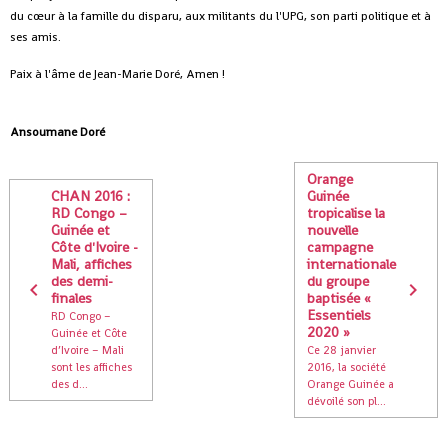
du cœur à la famille du disparu, aux militants du l'UPG, son parti politique et à
ses amis.
Paix à l'âme de Jean-Marie Doré, Amen !
Ansoumane Doré
Orange
CHAN 2016 :
Guinée
RD Congo –
tropicalise la
Guinée et
nouvelle
Côte d'Ivoire -
campagne
Mali, affiches
internationale
des demi-
du groupe
finales
baptisée «
Essentiels
RD Congo –
2020 »
Guinée et Côte
d’Ivoire – Mali
Ce 28 janvier
sont les affiches
2016, la société
des d...
Orange Guinée a
dévoilé son pl...