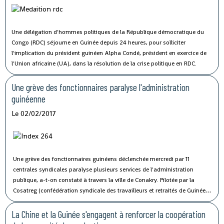
Une délégation d'hommes politiques de la République démocratique du
Congo (RDC) séjourne en Guinée depuis 24 heures, pour solliciter
l'implication du président guinéen Alpha Condé, président en exercice de
l'Union africaine (UA), dans la résolution de la crise politique en RDC.
Une grève des fonctionnaires paralyse l'administration
guinéenne
Le 02/02/2017
Une grève des fonctionnaires guinéens déclenchée mercredi par 11
centrales syndicales paralyse plusieurs services de l'administration
publique, a-t-on constaté à travers la ville de Conakry.
Pilotée par la
Cosatreg (confédération syndicale des travailleurs et retraités de Guinée)
et 10 centrales syndicales, la grève générale d'avertissement de 7 jours
vise à protester contre les mauvaises conditions de vie et de travail des
La Chine et la Guinée s'engagent à renforcer la coopération
fonctionnaires du secteur public.