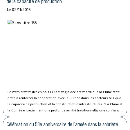
de la capacité de production
Le 02/11/2016
Le Premier ministre chinois Li Keqiang a déclaré mardi que la Chine était
prête à renforcer la coopération avec la Guinée dans les secteurs tels que
la capacité de production et la construction d'infrastructures.
"La Chine et
la Guinée entretiennent une profonde amitié traditionnelle, une confiance
politique solide et une coopération fructueuse", a affirmé M. Li lors de sa
rencontre avec le président guinéen Alpha Condé à Beijing.
Célébration du 58e anniversaire de l'armée dans la sobriété