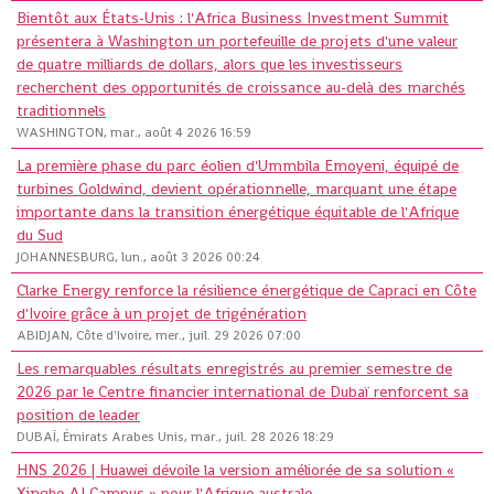
Bientôt aux États-Unis : l'Africa Business Investment Summit
présentera à Washington un portefeuille de projets d'une valeur
de quatre milliards de dollars, alors que les investisseurs
recherchent des opportunités de croissance au-delà des marchés
traditionnels
WASHINGTON, mar., août 4 2026 16:59
La première phase du parc éolien d'Ummbila Emoyeni, équipé de
turbines Goldwind, devient opérationnelle, marquant une étape
importante dans la transition énergétique équitable de l'Afrique
du Sud
JOHANNESBURG, lun., août 3 2026 00:24
Clarke Energy renforce la résilience énergétique de Capraci en Côte
d'Ivoire grâce à un projet de trigénération
ABIDJAN, Côte d'Ivoire, mer., juil. 29 2026 07:00
Les remarquables résultats enregistrés au premier semestre de
2026 par le Centre financier international de Dubaï renforcent sa
position de leader
DUBAÏ, Émirats Arabes Unis, mar., juil. 28 2026 18:29
HNS 2026 | Huawei dévoile la version améliorée de sa solution «
Xinghe AI Campus » pour l'Afrique australe