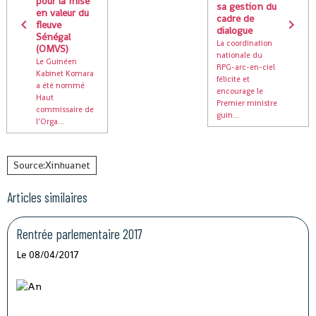
pour la mise
sa gestion du
en valeur du
cadre de
fleuve
dialogue
Sénégal
La coordination
(OMVS)
nationale du
Le Guinéen
RPG-arc-en-ciel
Kabinet Komara
félicite et
a été nommé
encourage le
Haut
Premier ministre
commissaire de
guin...
l’Orga...
Source:Xinhuanet
Articles similaires
Rentrée parlementaire 2017
Le 08/04/2017