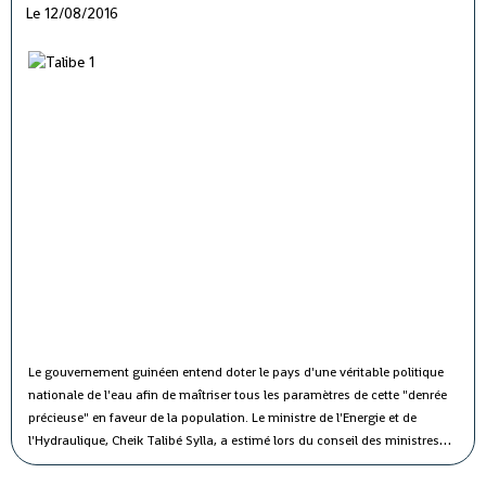
Le 12/08/2016
Le gouvernement guinéen entend doter le pays d'une véritable politique
nationale de l'eau afin de maîtriser tous les paramètres de cette "denrée
précieuse" en faveur de la population.
Le ministre de l'Energie et de
l'Hydraulique, Cheik Talibé Sylla, a estimé lors du conseil des ministres
jeudi que le "potentiel des ressources en eau du pays est estimé à 226
milliards de m3 par an, dont 154 milliards de m3 d'eau de surface et 72