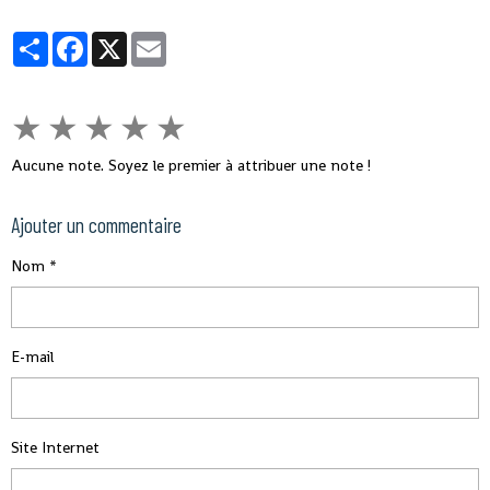
milliards de m3 d'eau souterraine".
Partager
Facebook
X
Email
★
★
★
★
★
Aucune note. Soyez le premier à attribuer une note !
Ajouter un commentaire
Nom
E-mail
Site Internet