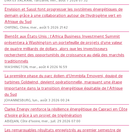
DAR ES SALAAM, Tanzanie, ven., août 7 2026 07:32
Envision et Sasol font progresser les systèmes énergétiques de
demain grâce à une collaboration autour de l'hydrogène vert en
Afrique du Sud
CHIFENG, Chine, mer., août 5 2026 21:42
Bientôt aux États-Unis : l'Africa Business Investment Summit
présentera à Washington un portefeuille de projets d'une valeur
de quatre milliards de dollars, alors que les investisseurs
recherchent des opportunités de croissance au-delà des marchés
traditionnels
WASHINGTON, mar., août 4 2026 16:59
La première phase du parc éolien d'Ummbila Emoyeni, équipé de
turbines Goldwind, devient opérationnelle, marquant une étape
importante dans la transition énergétique équitable de l'Afrique
du Sud
JOHANNESBURG, lun., août 3 2026 00:24
Clarke Energy renforce la résilience énergétique de Capraci en Côte
d'Ivoire grâce à un projet de trigénération
ABIDJAN, Côte d'Ivoire, mer., juil. 29 2026 07:00
Les remarquables résultats enregistrés au premier semestre de