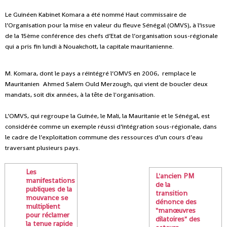
Le Guinéen Kabinet Komara a été nommé Haut commissaire de
l’Organisation pour la mise en valeur du fleuve Sénégal (OMVS), à l’issue
de la 15ème conférence des chefs d’Etat de l’organisation sous-régionale
qui a pris fin lundi à Nouakchott, la capitale mauritanienne.
M. Komara, dont le pays a réintégré l’OMVS en 2006, remplace le
Mauritanien Ahmed Salem Ould Merzough, qui vient de boucler deux
mandats, soit dix années, à la tête de l'organisation.
L’OMVS, qui regroupe la Guinée, le Mali, la Mauritanie et le Sénégal, est
considérée comme un exemple réussi d’intégration sous-régionale, dans
le cadre de l’exploitation commune des ressources d’un cours d’eau
traversant plusieurs pays.
Les
L'ancien PM
manifestations
de la
publiques de la
transition
mouvance se
dénonce des
multiplient
"manœuvres
pour réclamer
dilatoires" des
la tenue rapide