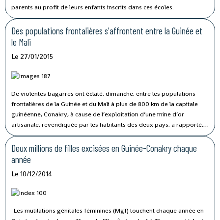
parents au profit de leurs enfants inscrits dans ces écoles.
Des populations frontalières s'affrontent entre la Guinée et
le Mali
Le 27/01/2015
De violentes bagarres ont éclaté, dimanche, entre les populations
frontalières de la Guinée et du Mali à plus de 800 km de la capitale
guinéenne, Conakry, à cause de l’exploitation d’une mine d’or
artisanale, revendiquée par les habitants des deux pays, a rapporté,
lundi, la Radio Télévision Guinéenne (RTG), citant l’Agence Guinéenne
de Presse (AGP).
Deux millions de filles excisées en Guinée-Conakry chaque
année
Le 10/12/2014
"Les mutilations génitales féminines (Mgf) touchent chaque année en