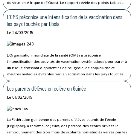
du virus en Afrique de l'Ouest. Le rapport révèle des points faibles de
la réaction internationale à cette crise de santé, soulignant sous forme
de mise en garde, que l'épidémie n'est pas vaincue malgré la baisse
L'OMS préconise une intensification de la vaccination dans
globale des cas.
les pays touchés par Ebola
Le 24/03/2015
L'Organisation mondiale de la santé (OMS) a préconisé
l'intensification des activités de vaccination systématique pour parer à
un risque croissant d'épidémies de rougeole, de coqueluche et
d'autres maladies évitables par la vaccination dans les pays touchés
par Ebola.
Les parents d'élèves en colère en Guinée
Le 01/02/2015
La Fédération guinéenne des parents d’élèves et amis de l’école
(Feguipae), a réclamé, ce jeudi, des patrons des écoles privées le
remboursement des trois mois de scolarité non-étudiés versés par les