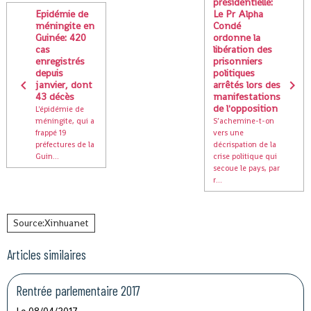
présidentielle:
Epidémie de
Le Pr Alpha
méningite en
Condé
Guinée: 420
ordonne la
cas
libération des
enregistrés
prisonniers
depuis
politiques
janvier, dont
arrêtés lors des
43 décès
manifestations
de l'opposition
L'épidémie de
méningite, qui a
S’achemine-t-on
frappé 19
vers une
préfectures de la
décrispation de la
Guin...
crise politique qui
secoue le pays, par
r...
Source:Xinhuanet
Articles similaires
Rentrée parlementaire 2017