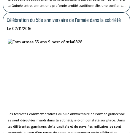
la Guinée entretiennent une profonde amitié traditionnelle, une confiance
politique solide et une coopération fructueuse", a affirmé M. Li lors de sa
rencontre avec le président guinéen Alpha Condé à Beijing.
Célébration du 58e anniversaire de l'armée dans la sobriété
Le 02/11/2016
Les festivités commémoratives du 58e anniversaire de l'armée guinéenne
se sont déroulées mardi dans la sobriété, a-t-on constaté sur place.
Dans
les différentes garnisons de la capitale et du pays, les militaires se sont
retrouvés autour d'un repas de corps, pour marquer cette célébration.