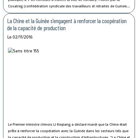
Cosatreg (confédération syndicale des travailleurs et retraités de Guinée)
et 10 centrales syndicales, la grève générale d'avertissement de 7 jours
vise à protester contre les mauvaises conditions de vie et de travail des
La Chine et la Guinée s'engagent à renforcer la coopération
fonctionnaires du secteur public.
de la capacité de production
Le 02/11/2016
Le Premier ministre chinois Li Keqiang a déclaré mardi que la Chine était
prête à renforcer la coopération avec la Guinée dans les secteurs tels que
la capacité de production et la construction d'infrastructures.
"La Chine et