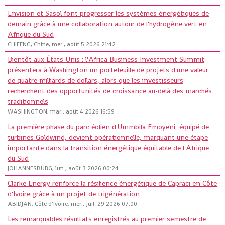
Envision et Sasol font progresser les systèmes énergétiques de
demain grâce à une collaboration autour de l'hydrogène vert en
Afrique du Sud
CHIFENG, Chine, mer., août 5 2026 21:42
Bientôt aux États-Unis : l'Africa Business Investment Summit
présentera à Washington un portefeuille de projets d'une valeur
de quatre milliards de dollars, alors que les investisseurs
recherchent des opportunités de croissance au-delà des marchés
traditionnels
WASHINGTON, mar., août 4 2026 16:59
La première phase du parc éolien d'Ummbila Emoyeni, équipé de
turbines Goldwind, devient opérationnelle, marquant une étape
importante dans la transition énergétique équitable de l'Afrique
du Sud
JOHANNESBURG, lun., août 3 2026 00:24
Clarke Energy renforce la résilience énergétique de Capraci en Côte
d'Ivoire grâce à un projet de trigénération
ABIDJAN, Côte d'Ivoire, mer., juil. 29 2026 07:00
Les remarquables résultats enregistrés au premier semestre de