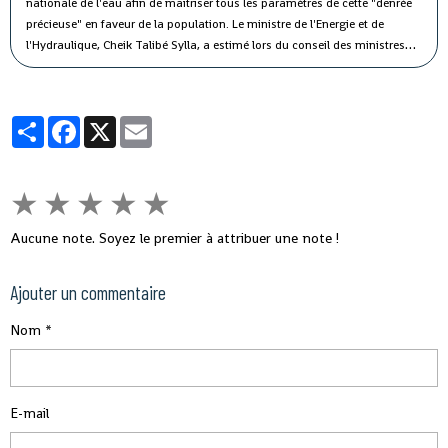
nationale de l'eau afin de maîtriser tous les paramètres de cette "denrée
précieuse" en faveur de la population.
Le ministre de l'Energie et de
l'Hydraulique, Cheik Talibé Sylla, a estimé lors du conseil des ministres
jeudi que le "potentiel des ressources en eau du pays est estimé à 226
milliards de m3 par an, dont 154 milliards de m3 d'eau de surface et 72
milliards de m3 d'eau souterraine".
Partager
Facebook
X
Email
★
★
★
★
★
Aucune note. Soyez le premier à attribuer une note !
Ajouter un commentaire
Nom
E-mail