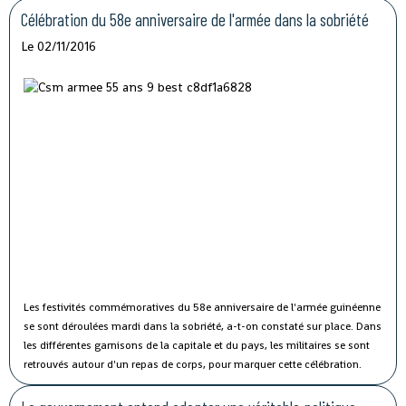
rencontre avec le président guinéen Alpha Condé à Beijing.
Célébration du 58e anniversaire de l'armée dans la sobriété
Le 02/11/2016
Les festivités commémoratives du 58e anniversaire de l'armée guinéenne
se sont déroulées mardi dans la sobriété, a-t-on constaté sur place.
Dans
les différentes garnisons de la capitale et du pays, les militaires se sont
retrouvés autour d'un repas de corps, pour marquer cette célébration.