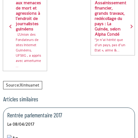
aux menaces
Assainissement
de mort et
financier,
agressions à
grands travaux,
l’endroit de
redécollage du
journalistes
pays : La
guinéens
Guinée, selon
Alpha Condé
L'Union des
Fondateurs de
“Je n’ai hérité que
sites Internet
d’un pays, pas d’un
Guinéens,
Etat », aime &...
UFSIIG , a appris
avec amertume
...
Source:Xinhuanet
Articles similaires
Rentrée parlementaire 2017
Le 08/04/2017