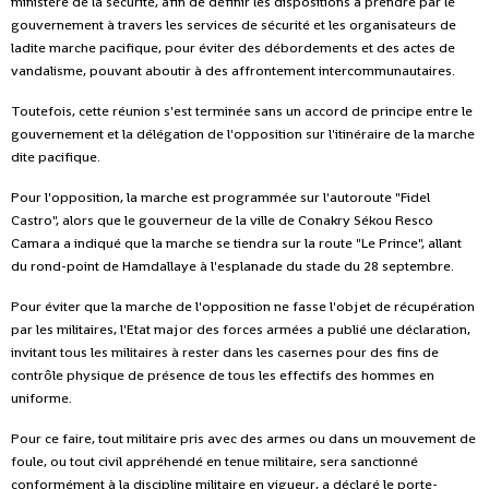
ministère de la sécurité, afin de définir les dispositions à prendre par le
gouvernement à travers les services de sécurité et les organisateurs de
ladite marche pacifique, pour éviter des débordements et des actes de
vandalisme, pouvant aboutir à des affrontement intercommunautaires.
Toutefois, cette réunion s'est terminée sans un accord de principe entre le
gouvernement et la délégation de l'opposition sur l'itinéraire de la marche
dite pacifique.
Pour l'opposition, la marche est programmée sur l'autoroute "Fidel
Castro", alors que le gouverneur de la ville de Conakry Sékou Resco
Camara a indiqué que la marche se tiendra sur la route "Le Prince", allant
du rond-point de Hamdallaye à l'esplanade du stade du 28 septembre.
Pour éviter que la marche de l'opposition ne fasse l'objet de récupération
par les militaires, l'Etat major des forces armées a publié une déclaration,
invitant tous les militaires à rester dans les casernes pour des fins de
contrôle physique de présence de tous les effectifs des hommes en
uniforme.
Pour ce faire, tout militaire pris avec des armes ou dans un mouvement de
foule, ou tout civil appréhendé en tenue militaire, sera sanctionné
conformément à la discipline militaire en vigueur, a déclaré le porte-