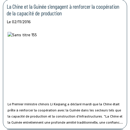
vise à protester contre les mauvaises conditions de vie et de travail des
La Chine et la Guinée s'engagent à renforcer la coopération
fonctionnaires du secteur public.
de la capacité de production
Le 02/11/2016
Le Premier ministre chinois Li Keqiang a déclaré mardi que la Chine était
prête à renforcer la coopération avec la Guinée dans les secteurs tels que
la capacité de production et la construction d'infrastructures.
"La Chine et
la Guinée entretiennent une profonde amitié traditionnelle, une confiance
politique solide et une coopération fructueuse", a affirmé M. Li lors de sa