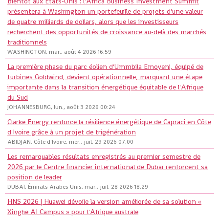
Bientôt aux États-Unis : l'Africa Business Investment Summit
présentera à Washington un portefeuille de projets d'une valeur
de quatre milliards de dollars, alors que les investisseurs
recherchent des opportunités de croissance au-delà des marchés
traditionnels
WASHINGTON, mar., août 4 2026 16:59
La première phase du parc éolien d'Ummbila Emoyeni, équipé de
turbines Goldwind, devient opérationnelle, marquant une étape
importante dans la transition énergétique équitable de l'Afrique
du Sud
JOHANNESBURG, lun., août 3 2026 00:24
Clarke Energy renforce la résilience énergétique de Capraci en Côte
d'Ivoire grâce à un projet de trigénération
ABIDJAN, Côte d'Ivoire, mer., juil. 29 2026 07:00
Les remarquables résultats enregistrés au premier semestre de
2026 par le Centre financier international de Dubaï renforcent sa
position de leader
DUBAÏ, Émirats Arabes Unis, mar., juil. 28 2026 18:29
HNS 2026 | Huawei dévoile la version améliorée de sa solution «
Xinghe AI Campus » pour l'Afrique australe