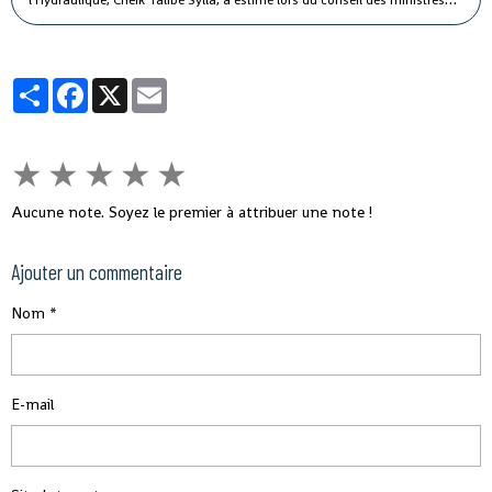
l'Hydraulique, Cheik Talibé Sylla, a estimé lors du conseil des ministres
jeudi que le "potentiel des ressources en eau du pays est estimé à 226
milliards de m3 par an, dont 154 milliards de m3 d'eau de surface et 72
milliards de m3 d'eau souterraine".
Partager
Facebook
X
Email
★
★
★
★
★
Aucune note. Soyez le premier à attribuer une note !
Ajouter un commentaire
Nom
E-mail