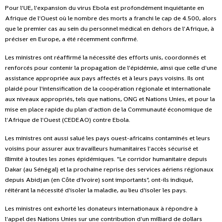
Pour l'UE, l'expansion du virus Ebola est profondément inquiétante en
Afrique de l'Ouest où le nombre des morts a franchi le cap de 4.500, alors
que le premier cas au sein du personnel médical en dehors de l'Afrique, à
préciser en Europe, a été récemment confirmé.
Les ministres ont réaffirmé la nécessité des efforts unis, coordonnés et
renforcés pour contenir la propagation de l'épidémie, ainsi que celle d'une
assistance appropriée aux pays affectés et à leurs pays voisins. Ils ont
plaidé pour l'intensification de la coopération régionale et internationale
aux niveaux appropriés, tels que nations, ONG et Nations Unies, et pour la
mise en place rapide du plan d'action de la Communauté économique de
l'Afrique de l'Ouest (CEDEAO) contre Ebola.
Les ministres ont aussi salué les pays ouest-africains contaminés et leurs
voisins pour assurer aux travailleurs humanitaires l'accès sécurisé et
illimité à toutes les zones épidémiques. "Le corridor humanitaire depuis
Dakar (au Sénégal) et la prochaine reprise des services aériens régionaux
depuis Abidjan (en Côte d'Ivoire) sont importants", ont-ils indiqué,
réitérant la nécessité d'isoler la maladie, au lieu d'isoler les pays.
Les ministres ont exhorté les donateurs internationaux à répondre à
l'appel des Nations Unies sur une contribution d'un milliard de dollars