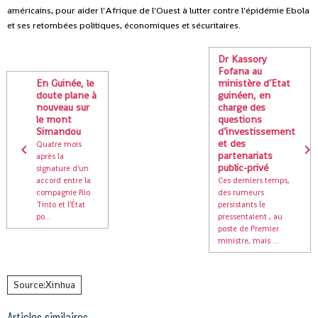
américains, pour aider l'Afrique de l'Ouest à lutter contre l'épidémie Ebola
et ses retombées politiques, économiques et sécuritaires.
Dr Kassory
Fofana au
En Guinée, le
ministère d’Etat
doute plane à
guinéen, en
nouveau sur
charge des
le mont
questions
Simandou
d’investissement
et des
Quatre mois
partenariats
après la
public-privé
signature d'un
accord entre la
Ces derniers temps,
compagnie Rio
des rumeurs
Tinto et l'État
persistants le
po...
pressentaient , au
poste de Premier
ministre, mais ...
Source:Xinhua
Articles similaires