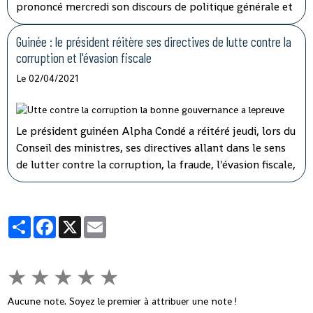
prononcé mercredi son discours de politique générale et
d'orientation devant les 108 députés présents sur les 114
que compte l'hémicycle guinéen.
Guinée : le président réitère ses directives de lutte contre la
corruption et l'évasion fiscale
Le 02/04/2021
Le président guinéen Alpha Condé a réitéré jeudi, lors du
Conseil des ministres, ses directives allant dans le sens
de lutter contre la corruption, la fraude, l'évasion fiscale,
le népotisme, le laisser-aller et tous ces fléaux qui
gangrènent l'administration et empêchent le
développement rapide de son pays.
Partager
Facebook
X
Email
★
★
★
★
★
Aucune note. Soyez le premier à attribuer une note !