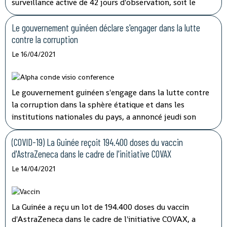
surveillance active de 42 jours d'observation, soit le
double de la période d'incubation du virus, a indiqué
mardi à la télévision nationale, Sory Condé, chargé des
Le gouvernement guinéen déclare s'engager dans la lutte
études au département surveillance à l'Agence nationale
contre la corruption
de sécurité sanitaire (ANSS).
Le 16/04/2021
Le gouvernement guinéen s'engage dans la lutte contre
la corruption dans la sphère étatique et dans les
institutions nationales du pays, a annoncé jeudi son
porte-parole, Aboubacar Sylla.
Lors de la session
ordinaire du conseil des ministres tenu par
(COVID-19) La Guinée reçoit 194.400 doses du vaccin
visioconférence, le président Alpha Condé a insisté sur
d'AstraZeneca dans le cadre de l'initiative COVAX
''la cohérence et la complémentarité qui doivent
Le 14/04/2021
caractériser les activités des structures impliquées'' dans
les opérations de lutte contre la corruption.
La Guinée a reçu un lot de 194.400 doses du vaccin
d'AstraZeneca dans le cadre de l'initiative COVAX, a