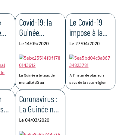
e
Covid-19: la
Le Covid-19
e
Guinée
impose à la
pour
enregistre le
Guinée de
Le 14/05/2020
Le 27/04/2020
la
taux de
nouvelles
ité
mortalité le
méthodologie
ne
plus bas de la
s de travail
La Guinée a le taux de
A l'instar de plusieurs
MRU
mortalité dû au
pays de la sous-région
coronavirus le plus faible
ouest-africaine, la
n
Coronavirus :
de l'Union du fleuve Mano
pandémie du Covid-19 a
(MRU), selon des chiffres
imposé à la Guinée de
as
La Guinée ne
officiels rendus publics
nouvelles méthodologies
fermera pas
ficielle
mercredi.
Selon le bilan
de travail parmi
Le 04/03/2020
al,
des décès de Sanusi
lesquelles les réunions
us
sa frontière
rts, du
Research & Consulting de
par visioconférence qui se