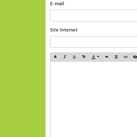
port sec permettra
E-mail
l’amélioration des
performances et la
compétitivité du Po
Site Internet
Autonome de Conak
a déclaré Madame 
Tahirou Barry, Dire
générale de Conakr
Terminal.