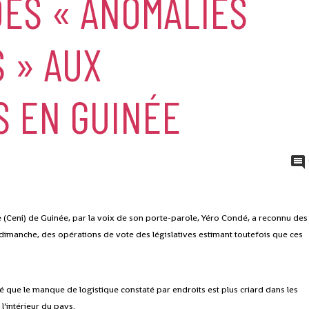
ES « ANOMALIES
 » AUX
S EN GUINÉE
(Ceni) de Guinée, par la voix de son porte-parole, Yéro Condé, a reconnu des
dimanche, des opérations de vote des législatives estimant toutefois que ces
 que le manque de logistique constaté par endroits est plus criard dans les
’intérieur du pays.