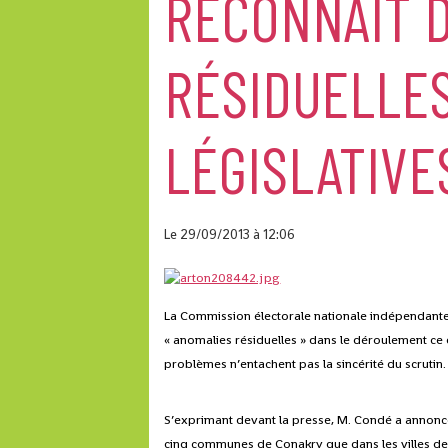
RECONNAIT D
RÉSIDUELLES
LÉGISLATIVE
Le 29/09/2013
à 12:06
La Commission électorale nationale indépendante 
« anomalies résiduelles » dans le déroulement ce 
problèmes n’entachent pas la sincérité du scrutin.
S’exprimant devant la presse, M. Condé a annoncé
cinq communes de Conakry que dans les villes de l