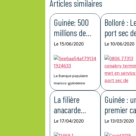
Articles similaires
Guinée: 500
Bolloré : L
millions de
port sec d
francs
Kagbelen 
Le 15/06/2020
Le 10/06/2020
guinéens du
améliorer 
Groupe BCP
compétitiv
pour lutter
de la chaî
La Banque populaire
contre la
logistique
maroco-guinéenne
(BPMG), une filiale de
Covid-19
La filière
Guinée : u
Groupe Banque centrale
populaire (BCP) du Maroc,
anacarde
premier c
a fait don de 500 millions
affectée par le
de
de francs guinéens au
La mise à service of
Le 17/04/2020
Le 13/03/2020
Fonds Spécial de riposte
par Conakry Termin
Covid-19
coronavir
à la Covid-19 et de
filiale de Bolloré Po