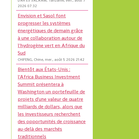
DAR ES SALAAM, Tanzanie, ven., août 7
2026 07:32
Envision et Sasol font
progresser les systèmes
énergétiques de demain grâce
à une collaboration autour de
l'hydrogène vert en Afrique du
Sud
CHIFENG, Chine, mer., août 5 2026 21:42
Bientôt aux États-Unis :
l'Africa Business Investment
Summit présentera à
Washington un portefeuille de
projets d'une valeur de quatre
milliards de dollars, alors que
les investisseurs recherchent
des opportunités de croissance
au-delà des marchés
traditionnels