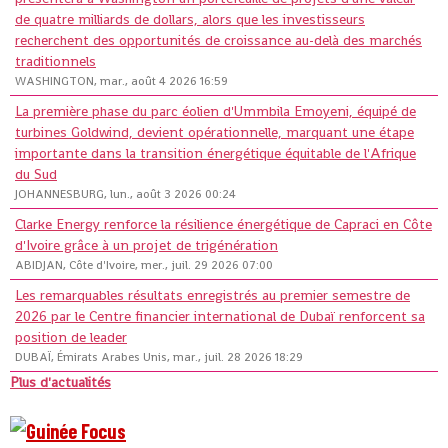
de quatre milliards de dollars, alors que les investisseurs
recherchent des opportunités de croissance au-delà des marchés
traditionnels
WASHINGTON, mar., août 4 2026 16:59
La première phase du parc éolien d'Ummbila Emoyeni, équipé de
turbines Goldwind, devient opérationnelle, marquant une étape
importante dans la transition énergétique équitable de l'Afrique
du Sud
JOHANNESBURG, lun., août 3 2026 00:24
Clarke Energy renforce la résilience énergétique de Capraci en Côte
d'Ivoire grâce à un projet de trigénération
ABIDJAN, Côte d'Ivoire, mer., juil. 29 2026 07:00
Les remarquables résultats enregistrés au premier semestre de
2026 par le Centre financier international de Dubaï renforcent sa
position de leader
DUBAÏ, Émirats Arabes Unis, mar., juil. 28 2026 18:29
Plus d'actualités