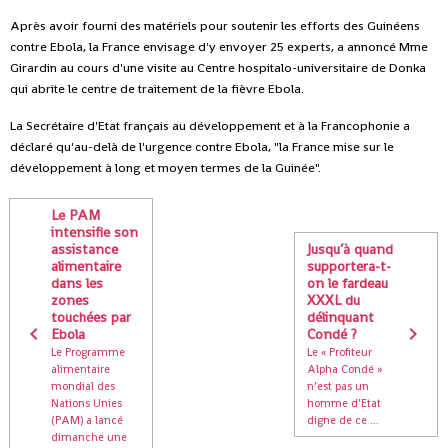
Après avoir fourni des matériels pour soutenir les efforts des Guinéens
contre Ebola, la France envisage d'y envoyer 25 experts, a annoncé Mme
Girardin au cours d'une visite au Centre hospitalo-universitaire de Donka
qui abrite le centre de traitement de la fièvre Ebola.
La Secrétaire d'Etat français au développement et à la Francophonie a
déclaré qu'au-delà de l'urgence contre Ebola, "la France mise sur le
développement à long et moyen termes de la Guinée".
Le PAM
intensifie son
assistance
Jusqu’à quand
alimentaire
supportera-t-
dans les
on le fardeau
zones
XXXL du
touchées par
délinquant
Ebola
Condé ?
Le Programme
Le « Profiteur
alimentaire
Alpha Condé »
mondial des
n’est pas un
Nations Unies
homme d’Etat
(PAM) a lancé
digne de ce ...
dimanche une