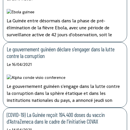
La Guinée entre désormais dans la phase de pré-
élimination de la fièvre Ebola, avec une période de
surveillance active de 42 jours d'observation, soit le
double de la période d'incubation du virus, a indiqué
mardi à la télévision nationale, Sory Condé, chargé des
Le gouvernement guinéen déclare s'engager dans la lutte
études au département surveillance à l'Agence nationale
contre la corruption
de sécurité sanitaire (ANSS).
Le 16/04/2021
Le gouvernement guinéen s'engage dans la lutte contre
la corruption dans la sphère étatique et dans les
institutions nationales du pays, a annoncé jeudi son
porte-parole, Aboubacar Sylla.
Lors de la session
ordinaire du conseil des ministres tenu par
(COVID-19) La Guinée reçoit 194.400 doses du vaccin
visioconférence, le président Alpha Condé a insisté sur
d'AstraZeneca dans le cadre de l'initiative COVAX
''la cohérence et la complémentarité qui doivent
Le 14/04/2021