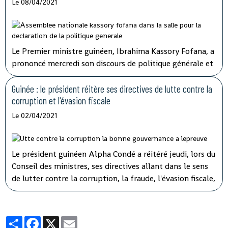
Le 08/04/2021
Le Premier ministre guinéen, Ibrahima Kassory Fofana, a
prononcé mercredi son discours de politique générale et
d'orientation devant les 108 députés présents sur les 114
que compte l'hémicycle guinéen.
Guinée : le président réitère ses directives de lutte contre la
corruption et l'évasion fiscale
Le 02/04/2021
Le président guinéen Alpha Condé a réitéré jeudi, lors du
Conseil des ministres, ses directives allant dans le sens
de lutter contre la corruption, la fraude, l'évasion fiscale,
le népotisme, le laisser-aller et tous ces fléaux qui
gangrènent l'administration et empêchent le
développement rapide de son pays.
Partager
Facebook
X
Email