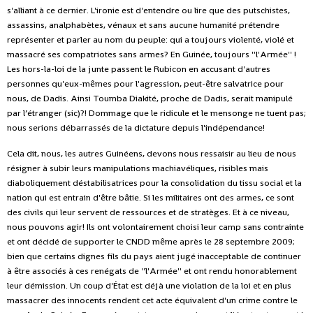
s'alliant à ce dernier. L'ironie est d'entendre ou lire que des putschistes,
assassins, analphabètes, vénaux et sans aucune humanité prétendre
représenter et parler au nom du peuple: qui a toujours violenté, violé et
massacré ses compatriotes sans armes? En Guinée, toujours ''l'Armée'' !
Les hors-la-loi de la junte passent le Rubicon en accusant d'autres
personnes qu'eux-mêmes pour l'agression, peut-être salvatrice pour
nous, de Dadis. Ainsi Toumba Diakité, proche de Dadis, serait manipulé
par l’étranger (sic)?! Dommage que le ridicule et le mensonge ne tuent pas;
nous serions débarrassés de la dictature depuis l'indépendance!
Cela dit, nous, les autres Guinéens, devons nous ressaisir au lieu de nous
résigner à subir leurs manipulations machiavéliques, risibles mais
diaboliquement déstabilisatrices pour la consolidation du tissu social et la
nation qui est entrain d'être bâtie. Si les militaires ont des armes, ce sont
des civils qui leur servent de ressources et de stratèges. Et à ce niveau,
nous pouvons agir! Ils ont volontairement choisi leur camp sans contrainte
et ont décidé de supporter le CNDD même après le 28 septembre 2009;
bien que certains dignes fils du pays aient jugé inacceptable de continuer
à être associés à ces renégats de ''l'Armée'' et ont rendu honorablement
leur démission. Un coup d'État est déjà une violation de la loi et en plus
massacrer des innocents rendent cet acte équivalent d'un crime contre le