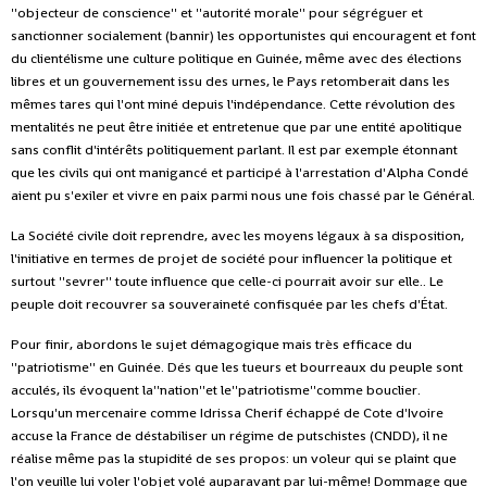
''objecteur de conscience'' et ''autorité morale'' pour ségréguer et
sanctionner socialement (bannir) les opportunistes qui encouragent et font
du clientélisme une culture politique en Guinée, même avec des élections
libres et un gouvernement issu des urnes, le Pays retomberait dans les
mêmes tares qui l'ont miné depuis l'indépendance. Cette révolution des
mentalités ne peut être initiée et entretenue que par une entité apolitique
sans conflit d'intérêts politiquement parlant. Il est par exemple étonnant
que les civils qui ont manigancé et participé à l'arrestation d'Alpha Condé
aient pu s'exiler et vivre en paix parmi nous une fois chassé par le Général.
La Société civile doit reprendre, avec les moyens légaux à sa disposition,
l'initiative en termes de projet de société pour influencer la politique et
surtout ''sevrer'' toute influence que celle-ci pourrait avoir sur elle.. Le
peuple doit recouvrer sa souveraineté confisquée par les chefs d'État.
Pour finir, abordons le sujet démagogique mais très efficace du
''patriotisme'' en Guinée. Dés que les tueurs et bourreaux du peuple sont
acculés, ils évoquent la''nation''et le''patriotisme''comme bouclier.
Lorsqu'un mercenaire comme Idrissa Cherif échappé de Cote d'Ivoire
accuse la France de déstabiliser un régime de putschistes (CNDD), il ne
réalise même pas la stupidité de ses propos: un voleur qui se plaint que
l'on veuille lui voler l'objet volé auparavant par lui-même! Dommage que