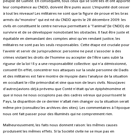
peuple de Guinée. En conséquent, tous ceux qui se sont liés et ont apporté
leur compétence au CNDD, doivent être punis aussi. L'impunité doit cesser
à tout les niveaux! Les militaires ne sont que la figure de proue et les bras
armés du''monstre'' qui est né du CNDD après le 28 décembre 2009: les
civils en constituent le centre nerveux permettant à ''l'animal''(le CNDD) de
survivre et de se développer nonobstant les obstacles. Il faut être juste et
équitable en demandant des comptes ainsi qu'en rendant justice; les
militaires ne sont pas les seuls responsables. Cette étape est cruciale pour
l'avenir et servir de jurisprudence: personne ne peut s'associer à des
crimes violant les droits de l'homme ou accepter de l'être sans subir la
rigueur de la loi ! Il y a une responsabilité collective: qui n'a démissionné,
consent! En effet, concentrer nos attaques sur la seule personne de Dadis
et des militaires est faire montre de myopie dans l'analyse de la situation
en occultant le rôle primordial et sine qua non de leurs civils. Nous(avec
d'autres)avions déjà prévenu que Conté n'était qu'un épiphénomène et
que si nous ne nous occupions pas des cadres véreux qui pourrissent le
Pays, la disparition de ce dernier n'allait rien changer ou la situation serait
même pire (consultez les archives des sites). Les commentaires à l'époque
nous ont fait passer pour des illuminés qui ne comprennent rien.
Malheureusement, les faits nous donnent raison: les mêmes causes
produisent les mêmes effets. Si la Société civile ne se mue pas en