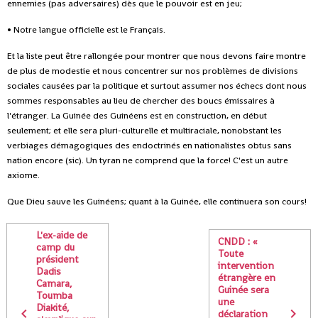
ennemies (pas adversaires) dès que le pouvoir est en jeu;
• Notre langue officielle est le Français.
Et la liste peut être rallongée pour montrer que nous devons faire montre
de plus de modestie et nous concentrer sur nos problèmes de divisions
sociales causées par la politique et surtout assumer nos échecs dont nous
sommes responsables au lieu de chercher des boucs émissaires à
l'étranger. La Guinée des Guinéens est en construction, en début
seulement; et elle sera pluri-culturelle et multiraciale, nonobstant les
verbiages démagogiques des endoctrinés en nationalistes obtus sans
nation encore (sic). Un tyran ne comprend que la force! C'est un autre
axiome.
Que Dieu sauve les Guinéens; quant à la Guinée, elle continuera son cours!
L'ex-aide de
CNDD : «
camp du
Toute
président
intervention
Dadis
étrangère en
Camara,
Guinée sera
Toumba
une
Diakité,
déclaration