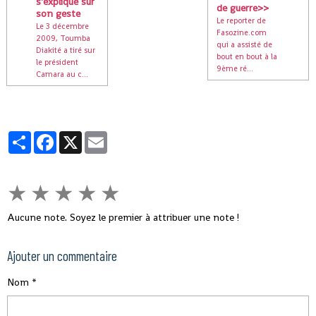
s'explique sur
de guerre>>
son geste
Le reporter de
Le 3 décembre
Fasozine.com
2009, Toumba
qui a assisté de
Diakité a tiré sur
bout en bout à la
le président
9ème ré...
Camara au c...
Partager
Facebook
X
Email
★
★
★
★
★
Aucune note. Soyez le premier à attribuer une note !
Ajouter un commentaire
Nom