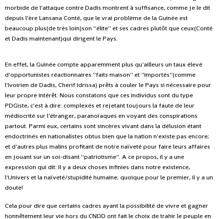
morbide de l'attaque contre Dadis montrent à suffisance, comme je le dit
depuis l'ère Lansana Conté, que le vrai problème de la Guinée est
beaucoup plus(de très loin)son ''élite'' et ses cadres plutôt que ceux(Conté
et Dadis maintenant)qui dirigent le Pays.
En effet, la Guinée compte apparemment plus qu'ailleurs un taux élevé
d'opportunistes réactionnaires ''faits maison'' et ''importés''(comme
l'Ivoirien de Dadis, Cherif Idrissa) prêts à couler le Pays si nécessaire pour
leur propre intérêt. Nous constatons que ces individus sont du type
PDGiste, c'est à dire: complexés et rejetant toujours la faute de leur
médiocrité sur l'étranger, paranoïaques en voyant des conspirations
partout. Parmi eux, certains sont sincères vivant dans la délusion étant
endoctrinés en nationalistes obtus bien que la nation n'existe pas encore;
et d'autres plus malins profitant de notre naïveté pour faire leurs affaires
en jouant sur un soi-disant ''patriotisme''. A ce propos, il y a une
expression qui dit: il y a deux choses infinies dans notre existence,
l'Univers et la naïveté/stupidité humaine; quoique pour le premier, il y a un
doute!
Cela pour dire que certains cadres ayant la possibilité de vivre et gagner
honnêtement leur vie hors du CNDD ont fait le choix de trahir le peuple en