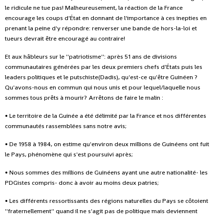
le ridicule ne tue pas! Malheureusement, la réaction de la France
encourage les coups d'État en donnant de l'importance à ces inepties en
prenant la peine d'y répondre: renverser une bande de hors-la-loi et
tueurs devrait être encouragé au contraire!
Et aux hâbleurs sur le ''patriotisme'': après 51 ans de divisions
communautaires générées par les deux premiers chefs d'États puis les
leaders politiques et le putschiste(Dadis), qu'est-ce qu'être Guinéen ?
Qu'avons-nous en commun qui nous unis et pour lequel/laquelle nous
sommes tous prêts à mourir? Arrêtons de faire le malin :
• Le territoire de la Guinée a été délimité par la France et nos différentes
communautés rassemblées sans notre avis;
• De 1958 à 1984, on estime qu'environ deux millions de Guinéens ont fuit
le Pays, phénomène qui s'est poursuivi après;
• Nous sommes des millions de Guinéens ayant une autre nationalité- les
PDGistes compris- donc à avoir au moins deux patries;
• Les différents ressortissants des régions naturelles du Pays se côtoient
''fraternellement'' quand il ne s'agit pas de politique mais deviennent