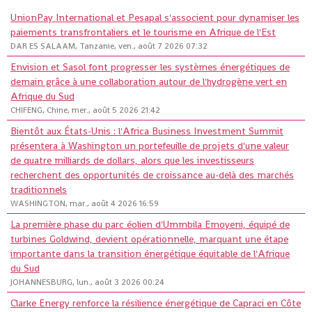
UnionPay International et Pesapal s'associent pour dynamiser les
paiements transfrontaliers et le tourisme en Afrique de l'Est
DAR ES SALAAM, Tanzanie, ven., août 7 2026 07:32
Envision et Sasol font progresser les systèmes énergétiques de
demain grâce à une collaboration autour de l'hydrogène vert en
Afrique du Sud
CHIFENG, Chine, mer., août 5 2026 21:42
Bientôt aux États-Unis : l'Africa Business Investment Summit
présentera à Washington un portefeuille de projets d'une valeur
de quatre milliards de dollars, alors que les investisseurs
recherchent des opportunités de croissance au-delà des marchés
traditionnels
WASHINGTON, mar., août 4 2026 16:59
La première phase du parc éolien d'Ummbila Emoyeni, équipé de
turbines Goldwind, devient opérationnelle, marquant une étape
importante dans la transition énergétique équitable de l'Afrique
du Sud
JOHANNESBURG, lun., août 3 2026 00:24
Clarke Energy renforce la résilience énergétique de Capraci en Côte