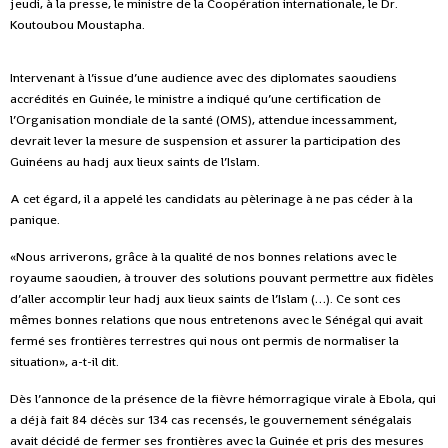
jeudi, à la presse, le ministre de la Coopération internationale, le Dr.
Koutoubou Moustapha.
Intervenant à l’issue d’une audience avec des diplomates saoudiens
accrédités en Guinée, le ministre a indiqué qu’une certification de
l’Organisation mondiale de la santé (OMS), attendue incessamment,
devrait lever la mesure de suspension et assurer la participation des
Guinéens au hadj aux lieux saints de l’Islam.
A cet égard, il a appelé les candidats au pèlerinage à ne pas céder à la
panique.
«Nous arriverons, grâce à la qualité de nos bonnes relations avec le
royaume saoudien, à trouver des solutions pouvant permettre aux fidèles
d’aller accomplir leur hadj aux lieux saints de l’Islam (…). Ce sont ces
mêmes bonnes relations que nous entretenons avec le Sénégal qui avait
fermé ses frontières terrestres qui nous ont permis de normaliser la
situation», a-t-il dit.
Dès l’annonce de la présence de la fièvre hémorragique virale à Ebola, qui
a déjà fait 84 décès sur 134 cas recensés, le gouvernement sénégalais
avait décidé de fermer ses frontières avec la Guinée et pris des mesures