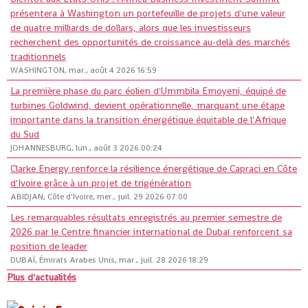
présentera à Washington un portefeuille de projets d'une valeur
de quatre milliards de dollars, alors que les investisseurs
recherchent des opportunités de croissance au-delà des marchés
traditionnels
WASHINGTON, mar., août 4 2026 16:59
La première phase du parc éolien d'Ummbila Emoyeni, équipé de
turbines Goldwind, devient opérationnelle, marquant une étape
importante dans la transition énergétique équitable de l'Afrique
du Sud
JOHANNESBURG, lun., août 3 2026 00:24
Clarke Energy renforce la résilience énergétique de Capraci en Côte
d'Ivoire grâce à un projet de trigénération
ABIDJAN, Côte d'Ivoire, mer., juil. 29 2026 07:00
Les remarquables résultats enregistrés au premier semestre de
2026 par le Centre financier international de Dubaï renforcent sa
position de leader
DUBAÏ, Émirats Arabes Unis, mar., juil. 28 2026 18:29
Plus d'actualités