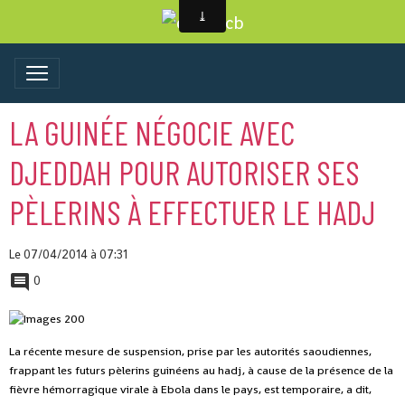
LA GUINÉE NÉGOCIE AVEC
DJEDDAH POUR AUTORISER SES
PÈLERINS À EFFECTUER LE HADJ
Le 07/04/2014
à 07:31
0
La récente mesure de suspension, prise par les autorités saoudiennes,
frappant les futurs pèlerins guinéens au hadj, à cause de la présence de la
fièvre hémorragique virale à Ebola dans le pays, est temporaire, a dit,