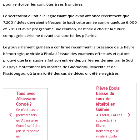
pour renforcer les contrôles à ses frontières.
Le secrétariat d’Etat à la Ligue islamique avait annoncé récemment que
7.200 fidèles devraient effectuer le hadj cette année contre quelque 6.000
en 2013 et avait programmé une réunion, destinée à choisir la future
compagnie aérienne devant transporter les pèlerins.
Le gouvernement guinéen a confirmé récemment la présence de la fièvre
hémorragique virale à Ebola à l’issue des examens effectués et qui ont
prouvé que la maladie a fait son entrée depuis février dernier par le Sud
du pays, notamment les localités de Guéckédou, Macenta et de
Kissidougou, où la majorité des cas de décès ont été enregistrés.
Fièvre Ebola:
Tous avec
baisse du
Alhassane
taux de
Condé ?
létalité en
Guinée
Ce n'est pas la
première fois,
Au total, 134 cas
qu'Alhassane
suspects à la
Condé se lâche
fièvre
(on se rappelle
hémorragique
qu'...
virale à Ebola