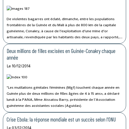
De violentes bagarres ont éclaté, dimanche, entre les populations
frontalières de la Guinée et du Mali à plus de 800 km de la capitale
guinéenne, Conakry, à cause de l’exploitation d’une mine d’or
artisanale, revendiquée par les habitants des deux pays, a rapporté,
lundi, la Radio Télévision Guinéenne (RTG), citant l’Agence Guinéenne
de Presse (AGP).
Deux millions de filles excisées en Guinée-Conakry chaque
année
Le 10/12/2014
"Les mutilations génitales féminines (Mgf) touchent chaque année en
Guinée plus de deux millions de filles âgées de 4 à 15 ans», a déclaré
lundi à la PANA, Mme Aissatou Barry, présidente de l’Association
guinéenne des assistantes sociales (Aguidas).
Crise Ebola: la réponse mondiale est un succès selon l'ONU
Le 03/12/2014