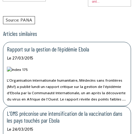
ont...
Source: PANA
Articles similaires
Rapport sur la gestion de l'épidémie Ebola
Le 27/03/2015
L'Organisation internationale humanitaire, Médecins sans frontières
(Msf) a publié lundi un rapport critique sur la gestion de l'épidémie
d'Ebola par la Communauté internationale, un an après la découverte
du virus en Afrique de l'Ouest. Le rapport révèle des points faibles de
la réaction internationale à cette crise de santé, soulignant sous forme
de mise en garde, que l'épidémie n'est pas vaincue malgré la baisse
L'OMS préconise une intensification de la vaccination dans
globale des cas.
les pays touchés par Ebola
Le 24/03/2015