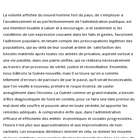
La volonté affichée du nouvel homme fort du pays, de s'employer à
l'assainissement et au perfectionnement de l'administration publique, est
une intention louable à saluer et à encourager, si et seulement si, les
conditions de son expression courante dans les faits et gestes, favorisent
l'adhésion populaire, en tenant compte des préoccupations légitimes des
populations, qui au-delà de leur souhait ardent de satisfaction des
besoins matériels après toutes ces années de privation, aspirent surtout à
une vie paisible, dans une patrie unifiée, qui se réalisera nécessairement
au travers d'un processus de vérité, justice et réconciliation. Ensemble,
nous bâtirons la Guinée nouvelle, mais il se touve qu'on a commis
tellement d'erreurs de parcours de par le passé, qu'il serait inconcevable,
que l'on veuille à nouveau, prendre le risque incensé, de sauter
aveuglément dans l'inconnu. La Guinée comme un grand malade, a besoin
d'être diagnostiquée de fond en comble, pour se faire une idée précise du
mal dont elle souffre et pouvoir ainsi en toute sérénité, lui apporter les
remèdes adéquats. A comprendre enfin que, dans l'administration
efficace et effisciente des entités économiques et sociales progressistes,
l'heure n'est plus aux approximations et aux improvisations de non-
sachants. Les nouveaux décideurs doivent en cela, se donner les moyens
de leurs ambitions, pour espérer dissiper les inquiétudes liées à la crise de