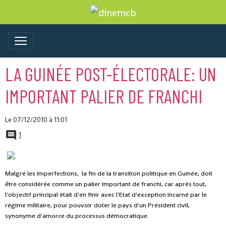
LA GUINÉE POST-ÉLECTORALE: UN
IMPORTANT PALIER DE FRANCHI
Le 07/12/2010
à 11:01
1
Malgré les imperfections, la fin de la transition politique en Guinée, doit
être considérée comme un palier important de franchi, car après tout,
l'objectif principal était d'en finir avec l'Etat d'exception incarné par le
régime militaire, pour pouvoir doter le pays d'un Président civil,
synonyme d'amorce du processus démocratique.