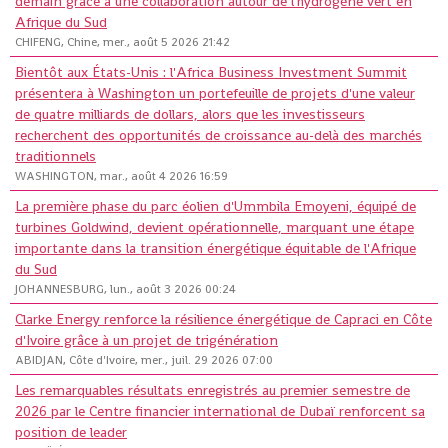
demain grâce à une collaboration autour de l'hydrogène vert en
Afrique du Sud
CHIFENG, Chine, mer., août 5 2026 21:42
Bientôt aux États-Unis : l'Africa Business Investment Summit
présentera à Washington un portefeuille de projets d'une valeur
de quatre milliards de dollars, alors que les investisseurs
recherchent des opportunités de croissance au-delà des marchés
traditionnels
WASHINGTON, mar., août 4 2026 16:59
La première phase du parc éolien d'Ummbila Emoyeni, équipé de
turbines Goldwind, devient opérationnelle, marquant une étape
importante dans la transition énergétique équitable de l'Afrique
du Sud
JOHANNESBURG, lun., août 3 2026 00:24
Clarke Energy renforce la résilience énergétique de Capraci en Côte
d'Ivoire grâce à un projet de trigénération
ABIDJAN, Côte d'Ivoire, mer., juil. 29 2026 07:00
Les remarquables résultats enregistrés au premier semestre de
2026 par le Centre financier international de Dubaï renforcent sa
position de leader