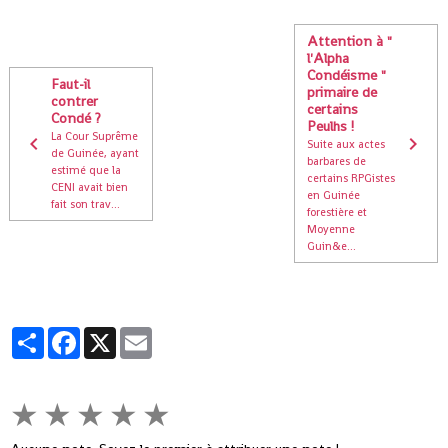
Attention à "
l'Alpha
Condéisme "
Faut-il
primaire de
contrer
certains
Condé ?
Peulhs !
La Cour Suprême
Suite aux actes
de Guinée, ayant
barbares de
estimé que la
certains RPGistes
CENI avait bien
en Guinée
fait son trav...
forestière et
Moyenne
Guin&e...
Partager
Facebook
X
Email
★
★
★
★
★