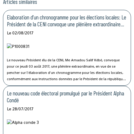
Articles similaires
Elaboration d'un chronogramme pour les élections locales: Le
Président de la CENI convoque une plénière extraordinaire
pour se pencher sur la question
Le 02/08/2017
Le nouveau Président élu de la CENI, Me Amadou Salif Kébé, convoque
pour ce jeudi 03 août 2017, une plénière extraordinaire, en vue de se
pencher sur l'élaboration d'un chronogramme pour les élections locales,
conformément aux instructions données par le Président de la république,
relatives à la mise en œuvre des recommandations de l’accord politique
du 12 octobre 2016.
Le nouveau code électoral promulgué par le Président Alpha
Condé
Le 28/07/2017