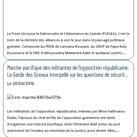
Le Front Uni pour la Démocratie et l’Alternance en Guinée (FUDAG), c’est le
nom de la dernière des alliances à voir le jour dans le paysage politique
guinéen. Composée du PEDN de Lansana Kouyaté, du GRUP de Papa Koly
Kourouma et le FND d’Alhousseiny Makanera Kaké et quelques partris,
mouvements de soutien et associations, dont la majorité est
constituée d’anciens alliés politiques du pouvoir, qui ont depuis, pris leur
Marche pacifique des militantes de l'opposition républicaine:
distance avec la mouvance présidentielle, pour cause de divergences, cette
Le Garde des Sceaux interpellé sur les questions de sécurité
pleinement
nouvelle alliance entend déosormais, jouer
son rôle dans
et de justice
Le 20/04/2016
l'arrène politique.
Les militantes de l’opposition républicaine, menées par Mme Halimatou
Diallo, l’épouse du chef de file de l’opposition guinéenne ont tenté
d’organiser une marche pacifique, dont l’itinéraire était prévu du port
autonome de Conakry au ministère de la justice, pour disent-elles,