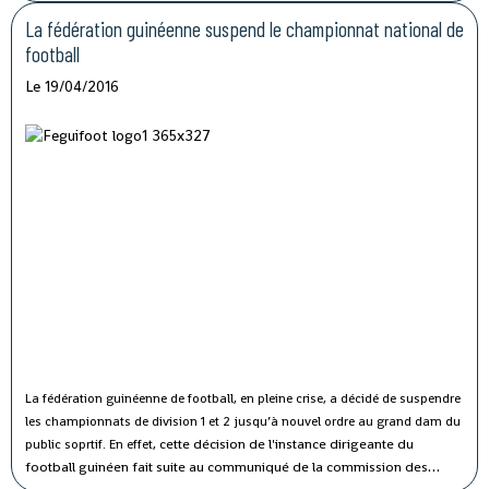
réclamer «
Justice pour les victimes des violences politiques, libération des
responsables et militants de l’Opposition politique arbitrairement
La fédération guinéenne suspend le championnat national de
détenus. ».
football
Le 19/04/2016
La fédération guinéenne de football, en pleine crise, a décidé de suspendre
les championnats de division 1 et 2 jusqu’à nouvel ordre au grand dam du
cette décision de l'instance dirigeante du
public soprtif. En effet,
football guinéen fait suite au communiqué de la commission des