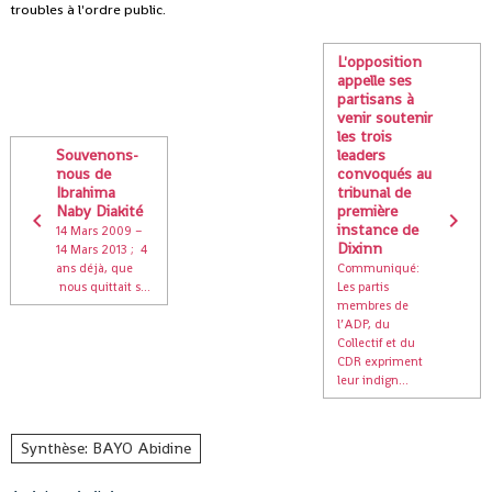
troubles à l'ordre public.
L'opposition
appelle ses
partisans à
venir soutenir
les trois
Souvenons-
leaders
nous de
convoqués au
Ibrahima
tribunal de
Naby Diakité
première
instance de
14 Mars 2009 –
Dixinn
14 Mars 2013 ; 4
ans déjà, que
Communiqué:
nous quittait s...
Les partis
membres de
l’ADP, du
Collectif et du
CDR expriment
leur indign...
Synthèse: BAYO Abidine