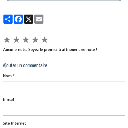
arbitres, qui déclare le retrait de ses arbitres de toutes les
compétitions officielles organisées sur tout le territoire national,
incluant le championnat national de ligue professionnelle.
Partager
Facebook
X
Email
★
★
★
★
★
Aucune note. Soyez le premier à attribuer une note !
Ajouter un commentaire
Nom
E-mail
Site Internet