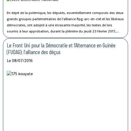
En dépit de la polémique, les députés, essentiellement composés des deux
grands groupes parlementaires de l’alliance Rpg-arc-en-ciel et les libéraux
démocrates, ont adopté à une écrasante majorité, les textes de lois
soumis à leur approbation, durant la plénière du jeudi 23 février 2017,
consacrée à l’examen et à l’adoption du code électoral révisé, du code des
collectivités locales et la nouvelle loi portant sur la cour suprême.
Le Front Uni pour la Démocratie et l’Alternance en Guinée
(FUDAG): l'alliance des déçus
Le 08/07/2016