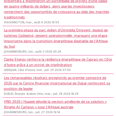
présentera à Washington un portefeuille de projets d'une valeur
de quatre milliards de dollars, alors que les investisseurs
recherchent des opportunités de croissance au-delà des marchés
traditionnels
WASHINGTON, mar., août 4 2026 16:59
La première phase du parc éolien d'Ummbila Emoyeni, équipé de
turbines Goldwind, devient opérationnelle, marquant une étape
importante dans la transition énergétique équitable de l'Afrique
du Sud
JOHANNESBURG, lun., août 3 2026 00:24
Clarke Energy renforce la résilience énergétique de Capraci en Côte
d'Ivoire grâce à un projet de trigénération
ABIDJAN, Côte d'Ivoire, mer., juil. 29 2026 07:00
Les remarquables résultats enregistrés au premier semestre de
2026 par le Centre financier international de Dubaï renforcent sa
position de leader
DUBAÏ, Émirats Arabes Unis, mar., juil. 28 2026 18:29
HNS 2026 | Huawei dévoile la version améliorée de sa solution «
Xinghe AI Campus » pour l'Afrique australe
JOHANNESBURG, lun., juil. 27 2026 16:14