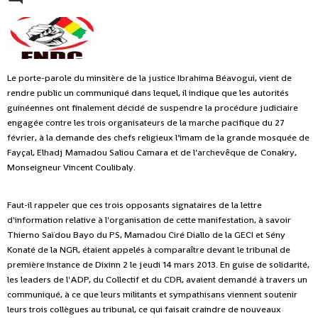
Le porte-parole du minsitère de la justice Ibrahima Béavogui, vient de
rendre public un communiqué dans lequel, il indique que les autorités
guinéennes ont finalement décidé de suspendre la procédure judiciaire
engagée contre les trois organisateurs de la marche pacifique du 27
février, à la demande des chefs religieux l’imam de la grande mosquée de
Fayçal, Elhadj Mamadou Saliou Camara et de l’archevêque de Conakry,
Monseigneur Vincent Coulibaly.
Faut-il rappeler que ces trois opposants signataires de la lettre
d'information relative à l'organisation de cette manifestation, à savoir
Thierno Saïdou Bayo du PS, Mamadou Ciré Diallo de la GECI et Sény
Konaté de la NGR, étaient appelés à comparaître devant le tribunal de
première instance de Dixinn 2 le jeudi 14 mars 2013. En guise de solidarité,
les leaders de l'ADP, du Collectif et du CDR, avaient demandé à travers un
communiqué, à ce que leurs militants et sympathisans viennent soutenir
leurs trois collègues au tribunal, ce qui faisait craindre de nouveaux