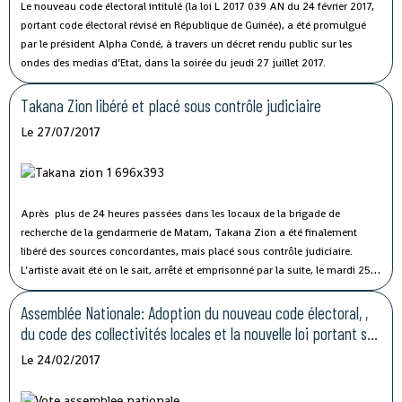
Le nouveau code électoral intitulé (la loi L 2017 039 AN du 24 février 2017,
portant code électoral révisé en République de Guinée), a été promulgué
par le président Alpha Condé, à travers un décret rendu public sur les
ondes des medias d’Etat, dans la soirée du jeudi 27 juillet 2017.
Takana Zion libéré et placé sous contrôle judiciaire
Le 27/07/2017
Après plus de 24 heures passées dans les locaux de la brigade de
recherche de la gendarmerie de Matam, Takana Zion a été finalement
libéré des sources concordantes, mais placé sous contrôle judiciaire.
L’artiste avait été on le sait, arrêté et emprisonné par la suite, le mardi 25
juillet 2017, lors du carnaval qu’il avait initié avec plusieurs autres artistes
guinéens, pour disent-ils dénoncer la malgouvernance et signifier par la
Assemblée Nationale: Adoption du nouveau code électoral, ,
même occasion, leur opposition farouche aux velléités de 3ème mandat
du code des collectivités locales et la nouvelle loi portant sur
prêtées au Président Alpha Condé.
la cour suprême
Le 24/02/2017