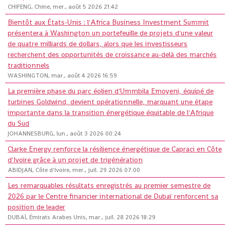
CHIFENG, Chine, mer., août 5 2026 21:42
Bientôt aux États-Unis : l'Africa Business Investment Summit
présentera à Washington un portefeuille de projets d'une valeur
de quatre milliards de dollars, alors que les investisseurs
recherchent des opportunités de croissance au-delà des marchés
traditionnels
WASHINGTON, mar., août 4 2026 16:59
La première phase du parc éolien d'Ummbila Emoyeni, équipé de
turbines Goldwind, devient opérationnelle, marquant une étape
importante dans la transition énergétique équitable de l'Afrique
du Sud
JOHANNESBURG, lun., août 3 2026 00:24
Clarke Energy renforce la résilience énergétique de Capraci en Côte
d'Ivoire grâce à un projet de trigénération
ABIDJAN, Côte d'Ivoire, mer., juil. 29 2026 07:00
Les remarquables résultats enregistrés au premier semestre de
2026 par le Centre financier international de Dubaï renforcent sa
position de leader
DUBAÏ, Émirats Arabes Unis, mar., juil. 28 2026 18:29