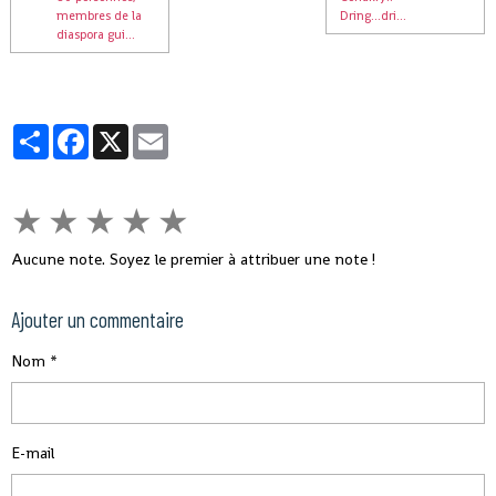
membres de la
Dring...dri...
diaspora gui...
Partager
Facebook
X
Email
★
★
★
★
★
Aucune note. Soyez le premier à attribuer une note !
Ajouter un commentaire
Nom
E-mail