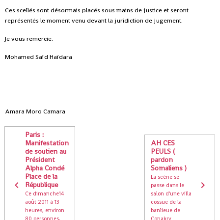
Ces scellés sont désormais placés sous mains de justice et seront
représentés le moment venu devant la juridiction de jugement.
Je vous remercie.
Mohamed Saïd Haïdara
Amara Moro Camara
Paris :
Manifestation
AH CES
de soutien au
PEULS (
Président
pardon
Alpha Condé
Somaliens )
Place de la
La scène se
République
passe dans le
Ce dimanche14
salon d'une villa
août 2011 à 13
cossue de la
heures, environ
banlieue de
80 personnes,
Conakry..