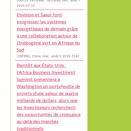
DAR ES SALAAM, Tanzanie, ven., août 7
2026 07:32
Envision et Sasol font
progresser les systèmes
énergétiques de demain grâce
à une collaboration autour de
l'hydrogène vert en Afrique du
Sud
CHIFENG, Chine, mer., août 5 2026 21:42
Bientôt aux États-Unis :
l'Africa Business Investment
Summit présentera à
Washington un portefeuille de
r
projets d'une valeur de quatre
milliards de dollars, alors que
les investisseurs recherchent
des opportunités de croissance
au-delà des marchés
traditionnels