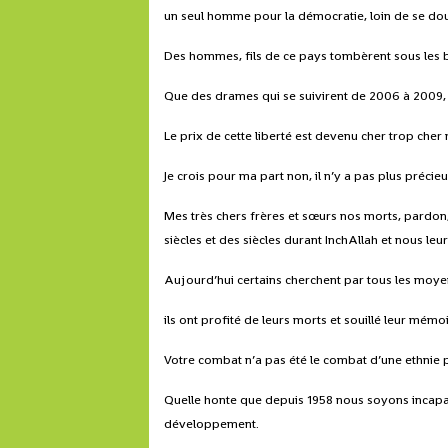
un seul homme pour la démocratie, loin de se dou
Des hommes, fils de ce pays tombèrent sous les b
Que des drames qui se suivirent de 2006 à 2009, qu
Le prix de cette liberté est devenu cher trop cher
Je crois pour ma part non, il n’y a pas plus précieu
Mes très chers frères et sœurs nos morts, pardon
siècles et des siècles durant InchAllah et nous le
Aujourd’hui certains cherchent par tous les mo
ils ont profité de leurs morts et souillé leur mémo
Votre combat n’a pas été le combat d’une ethnie 
Quelle honte que depuis 1958 nous soyons incapab
développement.