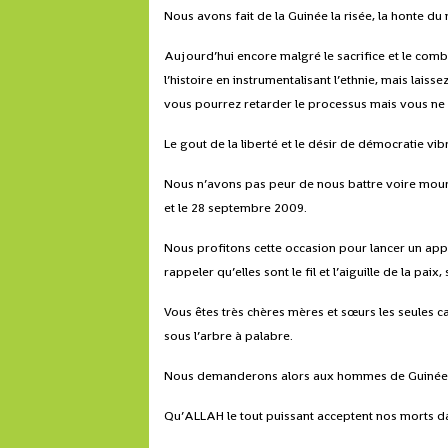
Nous avons fait de la Guinée la risée, la honte du
Aujourd’hui encore malgré le sacrifice et le com
l’histoire en instrumentalisant l’ethnie, mais lai
vous pourrez retarder le processus mais vous ne
Le gout de la liberté et le désir de démocratie vi
Nous n’avons pas peur de nous battre voire mour
et le 28 septembre 2009.
Nous profitons cette occasion pour lancer un app
rappeler qu’elles sont le fil et l’aiguille de la pa
Vous êtes très chères mères et sœurs les seules
sous l’arbre à palabre.
Nous demanderons alors aux hommes de Guinée de 
Qu’ALLAH le tout puissant acceptent nos morts d