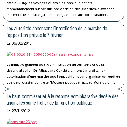
Kindia (CBK), les voyages du train de banlieue ont été
momentanément suspendus par décision des autorités, a annoncé
mercredi, le ministre guinéen délégué aux transports Ahamed
Tidiane Traoré.
Les autorités annoncent l'interdiction de la marche de
l'opposition prévue le 7 février
Le 06/02/2013
Le ministre guinéen de l' Administration du territoire et de la
décentralisation Dr Alhassane Condé a annoncé mardi la non-
autorisation d'une marche que l'opposition veut organiser ce jeudi en
vue de protester contre le "blocage politique" actuel, alors qu'on
s'achemine vers les élections comme le prévoit le calendrier de la
CENI.
Le haut commissariat à la réforme administrative décèle des
anomalies sur le ficher de la fonction publique
Le 27/11/2012