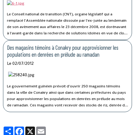
Le Conseil national de transition (CNT), organe législatif qui a
remplacé l'Assemblée nationale dissoute par l'ex-junte au lendemain
de son avènement aux affaires le 23 décembre 2008, est dorénavant
à l'avant-garde dans la recherche de solutions idoines en vue de clore
le processus de transition qui n'a que trop duré en Guinée.
Des magasins témoins à Conakry pour approvisionner les
populations en denrées en prélude au ramadan
Le 02/07/2012
Le gouvernement guinéen prévoit d'ouvrir 250 magasins témoins
dans la ville de Conakry ainsi que dans certaines préfectures du pays
pour approvisionner les populations en denrées en prélude au mois
de ramadan.
Ces magasins vont recevoir des stocks de riz, denrée de
base dans l'alimentation des populations, dont le sac de 50
kilogrammes sera vendu à 200 mille francs guinéens soit 20 euros
dans la capitale.
Partager
Facebook
X
Email