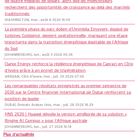
de quatre milliards de dollars, alors que les investisseurs
recherchent des opportunités de croissance au-delà des marchés
traditionnels
WASHINGTON, mar., août 4 2026 16:59
La première phase du parc éolien d'Ummbila Emoyeni, équipé de
turbines Goldwind, devient opérationnelle, marquant une étape
importante dans la transition énergétique équitable de l'Afrique
du Sud
JOHANNESBURG, lun., août 3 2026 00:24
Clarke Energy renforce la résilience énergétique de Capraci en Côte
d'Ivoire grâce à un projet de trigénération
ABIDJAN, Côte d'Ivoire, mer., juil. 29 2026 07:00
Les remarquables résultats enregistrés au premier semestre de
2026 par le Centre financier international de Dubaï renforcent sa
position de leader
DUBAÏ, Émirats Arabes Unis, mar., juil. 28 2026 18:29
HNS 2026 | Huawei dévoile la version améliorée de sa solution «
Xinghe AI Campus » pour l'Afrique australe
JOHANNESBURG, lun., juil. 27 2026 16:14
Plus d'actualités