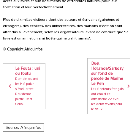
accès aux livres et aux documents de différentes natures, pour leur
formation et leur perfectionnement.
Plus de dix milles visiteurs dont des auteurs et écrivains (guinéens et
étrangers), des écoliers, des universitaires, des maisons d'édition sont
attendus à l'événement, selon les organisateurs, avant de conclure que "le
livre est un ami et un ami fidèle qui ne trahit jamais".
©
Copyright Afriquinfos
Duel
Le Fouta : uni
Hollande/Sarkozy
ou foutu
sur fond de
percée de Marine
Demain quand
Le Pen
les Hal pular
s’éveilleront..
Les électeurs français
Deuxième
ont choisi ce
partie : Moi
dimanche 22 avril
Cellou ...
les deux favoris pour
le deux...
Source: Afriquinfos