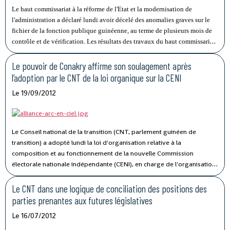
Le haut commissariat à la réforme de l'Etat et la modernisation de
l'administration a déclaré lundi avoir décelé des anomalies graves sur le
fichier de la fonction publique guinéenne, au terme de plusieurs mois de
contrôle et de vérification.
Les résultats des travaux du haut commissariat
sur le fichier des fonctionnaires publics a permis ainsi de repéré le cas 1
050 personnes décédées qu'on continue de payer régulièrement et 932 cas
Le pouvoir de Conakry affirme son soulagement après
d'abandon de postes de travail
.
l’adoption par le CNT de la loi organique sur la CENI
Le 19/09/2012
Le Conseil national de la transition (CNT, parlement guinéen de
transition) a adopté lundi la loi d'organisation relative à la
composition et au fonctionnement de la nouvelle Commission
électorale nationale indépendante (CENI), en charge de l'organisation
de toutes les élections politiques en Guinée. Dans son exposé de
motif, le rapporteur de l'inter-commission du CNT Mohamed Traoré
Le CNT dans une logique de conciliation des positions des
a noté que cette composition de la CENI doit tenir compte d'une parité
parties prenantes aux futures législatives
dans la désignation des représentants des deux tendances politiques.
Le 16/07/2012