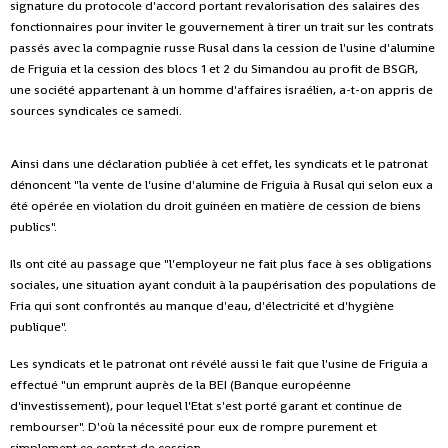
signature du protocole d'accord portant revalorisation des salaires des
fonctionnaires pour inviter le gouvernement à tirer un trait sur les contrats
passés avec la compagnie russe Rusal dans la cession de l'usine d'alumine
de Friguia et la cession des blocs 1 et 2 du Simandou au profit de BSGR,
une société appartenant à un homme d'affaires israélien, a-t-on appris de
sources syndicales ce samedi.
Ainsi dans une déclaration publiée à cet effet, les syndicats et le patronat
dénoncent "la vente de l'usine d'alumine de Friguia à Rusal qui selon eux a
été opérée en violation du droit guinéen en matière de cession de biens
publics".
Ils ont cité au passage que "l'employeur ne fait plus face à ses obligations
sociales, une situation ayant conduit à la paupérisation des populations de
Fria qui sont confrontés au manque d'eau, d'électricité et d'hygiène
publique".
Les syndicats et le patronat ont révélé aussi le fait que l'usine de Friguia a
effectué "un emprunt auprès de la BEI (Banque européenne
d'investissement), pour lequel l'Etat s'est porté garant et continue de
rembourser". D'où la nécessité pour eux de rompre purement et
simplement ce contrat de cession.