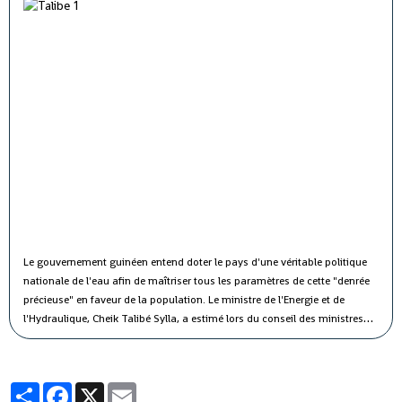
Le gouvernement guinéen entend doter le pays d'une véritable politique
nationale de l'eau afin de maîtriser tous les paramètres de cette "denrée
précieuse" en faveur de la population.
Le ministre de l'Energie et de
l'Hydraulique, Cheik Talibé Sylla, a estimé lors du conseil des ministres
jeudi que le "potentiel des ressources en eau du pays est estimé à 226
milliards de m3 par an, dont 154 milliards de m3 d'eau de surface et 72
milliards de m3 d'eau souterraine".
Partager
Facebook
X
Email