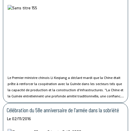
Le Premier ministre chinois Li Keqiang a déclaré mardi que la Chine était
prête à renforcer la coopération avec la Guinée dans les secteurs tels que
la capacité de production et la construction d'infrastructures.
"La Chine et
la Guinée entretiennent une profonde amitié traditionnelle, une confiance
politique solide et une coopération fructueuse", a affirmé M. Li lors de sa
rencontre avec le président guinéen Alpha Condé à Beijing.
Célébration du 58e anniversaire de l'armée dans la sobriété
Le 02/11/2016