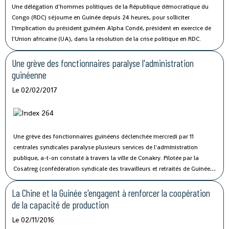
Une délégation d'hommes politiques de la République démocratique du
Congo (RDC) séjourne en Guinée depuis 24 heures, pour solliciter
l'implication du président guinéen Alpha Condé, président en exercice de
l'Union africaine (UA), dans la résolution de la crise politique en RDC.
Une grève des fonctionnaires paralyse l'administration
guinéenne
Le 02/02/2017
Une grève des fonctionnaires guinéens déclenchée mercredi par 11
centrales syndicales paralyse plusieurs services de l'administration
publique, a-t-on constaté à travers la ville de Conakry.
Pilotée par la
Cosatreg (confédération syndicale des travailleurs et retraités de Guinée)
et 10 centrales syndicales, la grève générale d'avertissement de 7 jours
vise à protester contre les mauvaises conditions de vie et de travail des
La Chine et la Guinée s'engagent à renforcer la coopération
fonctionnaires du secteur public.
de la capacité de production
Le 02/11/2016