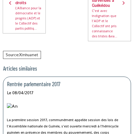
survenues à
droits
Guékédou
L'Alliance pour la
C’est avec
démocratie et le
indignation que
progrès (ADP) et
l’ADP et le
le Collectif des
Collectif ont pris
partis politiq...
connaissance
des tristes &ea...
Source:Xinhuanet
Articles similaires
Rentrée parlementaire 2017
Le 08/04/2017
La première session 2017, communément appelée session des lois de
l'Assemblée nationale de Guinée, s'est ouverte mercredi à l'hémicycle
guinéen en présence des membres du gouvernement, des corps