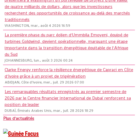
présentera à Washington un portefeuille de projets d'une valeur
de quatre milliards de dollars, alors que les investisseurs
recherchent des opportunités de croissance au-delà des marchés
traditionnels
WASHINGTON, mar., août 4 2026 16:59
La première phase du parc éolien d'Ummbila Emoyeni, équipé de
turbines Goldwind, devient opérationnelle, marquant une étape
importante dans la transition énergétique équitable de l'Afrique
du Sud
JOHANNESBURG, lun., août 3 2026 00:24
Clarke Energy renforce la résilience énergétique de Capraci en Côte
d'Ivoire grâce à un projet de trigénération
ABIDJAN, Côte d'Ivoire, mer., juil. 29 2026 07:00
Les remarquables résultats enregistrés au premier semestre de
2026 par le Centre financier international de Dubaï renforcent sa
position de leader
DUBAÏ, Émirats Arabes Unis, mar., juil. 28 2026 18:29
Plus d'actualités