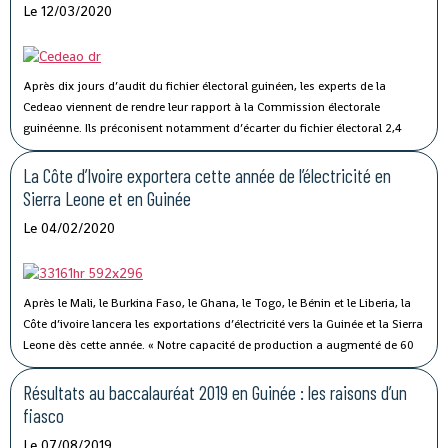
Le 12/03/2020
Après dix jours d’audit du fichier électoral guinéen, les experts de la
Cedeao viennent de rendre leur rapport à la Commission électorale
guinéenne. Ils préconisent notamment d’écarter du fichier électoral 2,4
millions d’électeurs sans pièces justificatives qui y figurent.
La Côte d’Ivoire exportera cette année de l’électricité en
Sierra Leone et en Guinée
Le 04/02/2020
Après le Mali, le Burkina Faso, le Ghana, le Togo, le Bénin et le Liberia, la
Côte d’ivoire lancera les exportations d’électricité vers la Guinée et la Sierra
Leone dès cette année.
« Notre capacité de production a augmenté de 60
% entre 2011 et 2019 pour atteindre 2229 MW et devrait doubler dans les
prochaines années. Nous exportons environ 11 % de la production
Résultats au baccalauréat 2019 en Guinée : les raisons d’un
nationale brute d’électricité vers six pays de la Cedeao, à savoir le Ghana,
fiasco
le Togo, le Bénin, le Burkina Faso, le Mali et le Liberia » a expliqué
Le 07/08/2019