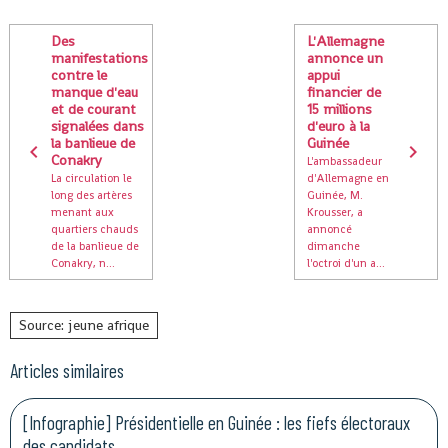
Des
L'Allemagne
manifestations
annonce un
contre le
appui
manque d'eau
financier de
et de courant
15 millions
signalées dans
d'euro à la
la banlieue de
Guinée
Conakry
L'ambassadeur
La circulation le
d'Allemagne en
long des artères
Guinée, M.
menant aux
Krousser, a
quartiers chauds
annoncé
de la banlieue de
dimanche
Conakry, n...
l'octroi d'un a...
Source: jeune afrique
Articles similaires
[Infographie] Présidentielle en Guinée : les fiefs électoraux
des candidats