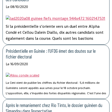
Le 08/10/2020
Si la présidentielle s’oriente vers un duel entre Alpha
Condé et Cellou Dalein Diallo, dix autres candidats sont
également dans la course. Quels sont les bastions
électoraux des principaux candidats ? Réponse en
infographie.
Présidentielle en Guinée : l’UFDG émet des doutes sur le
fichier électoral
Le 16/09/2020
La Ceni vient de publier les chiffres du fichier électoral : 5,4 millions de
Guinéens seront appelés aux urnes pour le 18 octobre prochain.
L’opposition, elle, s’inquiète des fortes disparités régionales.
C’est l’une des
pommes de discorde autour de laquelle s’affrontent le pouvoir et les
différentes composantes de l’opposition. À un peu plus d’un mois de
Après le remaniement chez Rio Tinto, le dossier guinéen du
l’élection présidentielle, la Commission électorale nationale indépendante
Simandou dans l’expectative