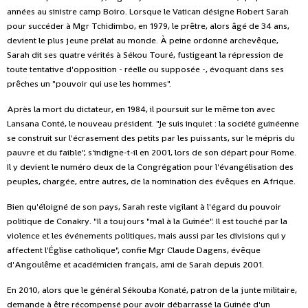
années au sinistre camp Boiro. Lorsque le Vatican désigne Robert Sarah
pour succéder à Mgr Tchidimbo, en 1979, le prêtre, alors âgé de 34 ans,
devient le plus jeune prélat au monde. À peine ordonné archevêque,
Sarah dit ses quatre vérités à Sékou Touré, fustigeant la répression de
toute tentative d'opposition - réelle ou supposée -, évoquant dans ses
prêches un "pouvoir qui use les hommes".
Après la mort du dictateur, en 1984, il poursuit sur le même ton avec
Lansana Conté, le nouveau président. "Je suis inquiet : la société guinéenne
se construit sur l'écrasement des petits par les puissants, sur le mépris du
pauvre et du faible", s'indigne-t-il en 2001, lors de son départ pour Rome.
Il y devient le numéro deux de la Congrégation pour l'évangélisation des
peuples, chargée, entre autres, de la nomination des évêques en Afrique.
Bien qu'éloigné de son pays, Sarah reste vigilant à l'égard du pouvoir
politique de Conakry. "Il a toujours "mal à la Guinée". Il est touché par la
violence et les événements politiques, mais aussi par les divisions qui y
affectent l'Église catholique", confie Mgr Claude Dagens, évêque
d'Angoulême et académicien français, ami de Sarah depuis 2001.
En 2010, alors que le général Sékouba Konaté, patron de la junte militaire,
demande à être récompensé pour avoir débarrassé la Guinée d'un