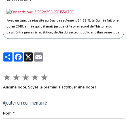
Abdourahmane Cissé, le ministre ivoirien du Pétrole, de l’Énergie et du
Développement des énergies renouvelables, lors d’un conclave qui
réunissait à Abidjan, ce 3 février, six ministres de l’Énergie de la Cedeao.
Avec un taux de réussite au Bac de seulement 24,38 %, la Guinée fait pire
qu'en 2018, année qui détenait jusque-là le pire record de l'histoire du
pays. Entre grèves à répétition, déclin du secteur public et délaissement de
la filière professionnelle, retour sur un échec collectif.
Partager
Facebook
X
Email
★
★
★
★
★
Aucune note. Soyez le premier à attribuer une note !
Ajouter un commentaire
Nom