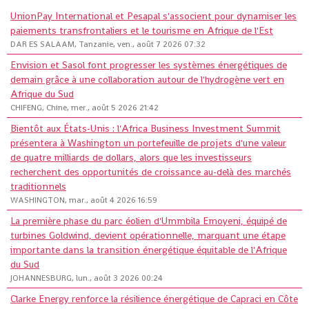
UnionPay International et Pesapal s'associent pour dynamiser les
paiements transfrontaliers et le tourisme en Afrique de l'Est
DAR ES SALAAM, Tanzanie, ven., août 7 2026 07:32
Envision et Sasol font progresser les systèmes énergétiques de
demain grâce à une collaboration autour de l'hydrogène vert en
Afrique du Sud
CHIFENG, Chine, mer., août 5 2026 21:42
Bientôt aux États-Unis : l'Africa Business Investment Summit
présentera à Washington un portefeuille de projets d'une valeur
de quatre milliards de dollars, alors que les investisseurs
recherchent des opportunités de croissance au-delà des marchés
traditionnels
WASHINGTON, mar., août 4 2026 16:59
La première phase du parc éolien d'Ummbila Emoyeni, équipé de
turbines Goldwind, devient opérationnelle, marquant une étape
importante dans la transition énergétique équitable de l'Afrique
du Sud
JOHANNESBURG, lun., août 3 2026 00:24
Clarke Energy renforce la résilience énergétique de Capraci en Côte