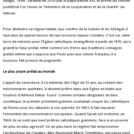
village, "créé" cardinal en 2010 par le pape Benoît XVI, et préfet du conseil
pontifical Cor Unum, le "ministère de la coopération et de la charité" du
Vatican.
Pour atteindre sa région natale, aux confins de la Guinée et du Sénégal, il
faut plus de quinze heures de taxi-brousse depuis Conakry. C'est sur cette
terre de mission pour l'Église catholique, évangélisée à partir de 1910, qu'a
grandi le futur prélat. Initié comme ses frères aux traditions coniaguis
(petite ethnie qui s'opposa aux Peuls puis aux colons français), il a
toujours fait preuve de pugnacité.
Le plus jeune prélat au monde
L'appel du sacerdoce, il l'a entendu dès l'âge de 12 ans, au contact des
missionnaires spiritains. Il devient prêtre dans une Église en butte aux
foudres d'Ahmed Sékou Touré. Comme certains dirigeants du bloc
soviétique, le premier président guinéen souhaitait couper les catholiques
de Rome pour les rattacher à son autorité. En 1967, il fait expulser
l'ensemble des missionnaires européens. Quand Sarah est ordonné, en
1969, ils ne sont que neuf prêtres catholiques guinéens, face à un pouvoir
de plus en plus agressif. Un an plus tard, le régime fait emprisonner
l'archevêque de Conakry, Mgr Raymond-Marie Tchidimbo, qui passe neuf