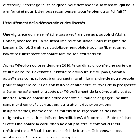
dictateur, il interroge : "Est-ce qu'on peut demander à sa maman, qui nous
a enfanté et nourri, de nous récompenser pour le bien qu'on lui fait ?"
L'etouffement de la démocratie et des libertés
Une vigilance qui ne se relâche pas avec l'arrivée au pouvoir d'Alpha
Condé, avec lequel il a pourtant une relation suivie. Sous le régime de
Lansana Conté, Sarah avait publiquement plaidé pour sa libération et il
l'avait régulièrement rencontré lors de son exil parisien.
Après l'élection du président, en 2010, le cardinal lui confie une sorte de
feuille de route. Revenant sur l'histoire douloureuse du pays, Sarah y
appelle ses compatriotes à un sursaut moral : "La marche de notre peuple
pour changer le cours de son histoire et atteindre les rives de la prospérité
a été principalement entravée par l'étouffement de la démocratie et des
libertés. Afin de construire notre économie, il faudra engager une lutte
sans merci contre la corruption, qui a atteint des proportions
insupportables, même dans les milieux insoupçonnables des hauts
dirigeants, des cadres civils et des militaires", dénonce-t-il. Et de préciser :
"Cette lutte contre la corruption ne doit pas être le combat du seul
président de la République, mais celui de tous les Guinéens, si nous
voulons une Guinée meilleure et prospère."