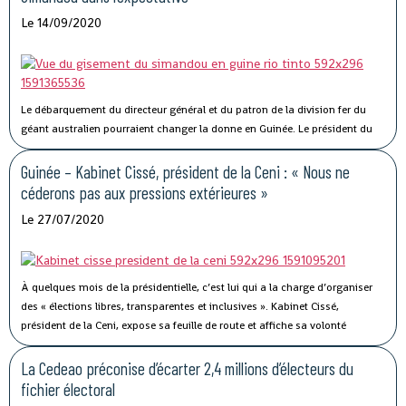
(Ceni) a présenté les statistiques finales du fichier électoral, lors d’une
Le 14/09/2020
conférence de presse, lundi 14 septembre.
Le débarquement du directeur général et du patron de la division fer du
géant australien pourraient changer la donne en Guinée.
Le président du
géant minier anglo-australien a annoncé ce 11 septembre le départ
prochain de son CEO Jean Sébastien Jacques. Ce dernier aux manettes
Guinée – Kabinet Cissé, président de la Ceni : « Nous ne
depuis 2016
,
n’aura finalement pas tenu face à la pression, après quatre
céderons pas aux pressions extérieures »
mois dans la tourmente, vilipendé par les associations de défense des
Le 27/07/2020
droits humains, les députés australiens, puis certains de ses actionnaires
et autres professionnels du secteur.
À quelques mois de la présidentielle, c’est lui qui a la charge d’organiser
des « élections libres, transparentes et inclusives ». Kabinet Cissé,
président de la Ceni, expose sa feuille de route et affiche sa volonté
d’indépendance.
En acceptant la présidence de la Commission électorale
nationale indépendante (Ceni),
Kabinet Cissé savait qu’il prenait les rênes
La Cedeao préconise d’écarter 2,4 millions d’électeurs du
de l’une des institutions les plus difficiles à gérer à Conakry
.
fichier électoral