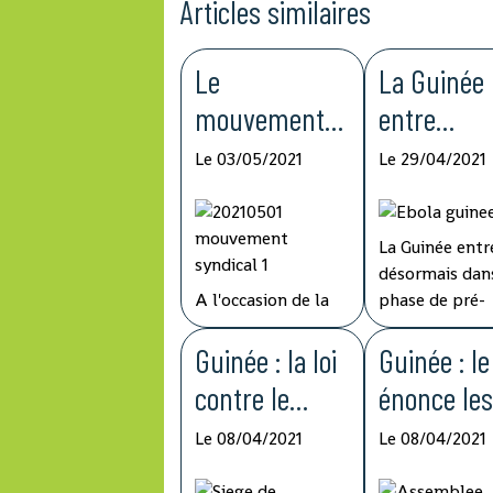
Articles similaires
Le
La Guinée
mouvement
entre
syndical
désormais
Le 03/05/2021
Le 29/04/2021
demande une
dans la ph
augmentation
de pré-
La Guinée entr
des salaire et
éliminatio
désormais dans
de pension de
la fièvre E
A l'occasion de la
phase de pré-
célébration de la
élimination de
retraite
fête internationale
Guinée : la loi
fièvre Ebola, a
Guinée : l
du Travail, le
une période d
contre le
énonce le
mouvement
surveillance ac
blanchiment
grands ax
syndical guinéen a
de 42 jours
Le 08/04/2021
Le 08/04/2021
soumis ce samedi
d'observation,
de capitaux et
de
au gouvernement
le double de l