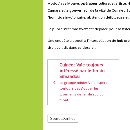
Abdoulaye Mbaye, opérateur culturel et artiste, 
Camara et le gouverneur de la ville de Conakry S
"homicide involontaire, abstention délictueuse et 
Le public s'est massivement déplacé pour assister
Une enquête a abouti à l'interpellation de huit p
droit soit dit dans ce dossier.
Guinée : Vale toujours
intéressé par le fer du
Simandou
Le groupe minier Vale espère
toujours développer les
gisements de fer du sud du
mont...
Source:Xinhua