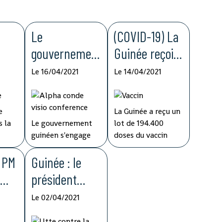
Le
(COVID-19) La
gouvernemen
Guinée reçoit
t guinéen
194.400 doses
Le 16/04/2021
Le 14/04/2021
ase
déclare
du vaccin
s'engager
d'AstraZeneca
e
La Guinée a reçu un
n de
dans la lutte
dans le cadre
 la
Le gouvernement
lot de 194.400
bola
contre la
de l'initiative
guinéen s'engage
doses du vaccin
 la
dans la lutte contre
d'AstraZeneca dans
corruption
COVAX
vec
e PM
la corruption dans
Guinée : le
le cadre de
e
la sphère étatique
l'initiative COVAX,
s
président
tive
et dans les
a annoncé ce lundi
es
réitère ses
institutions
le ministre guinéen
Le 02/04/2021
 soit
nationales du pays,
de la Santé,
directives de
a
a annoncé jeudi son
médécin général