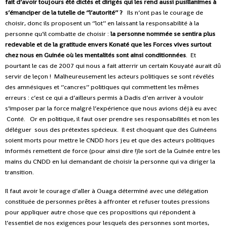
fait d’avoir toujours été dictés et dirigés qui les rend aussi pusillanimes à
s’émanciper de la tutelle de ‘’l’autorité’’ ?
Ils n’ont pas le courage de
choisir, donc ils proposent un ‘’lot’’ en laissant la responsabilité à la
personne qu’il combatte de choisir :
la personne nommée se sentira plus
redevable et de la gratitude envers Konaté que les Forces vives surtout
chez nous en Guinée où les mentalités sont ainsi conditionnées
. Et
pourtant le cas de 2007 qui nous a fait atterrir un certain Kouyaté aurait dû
servir de leçon !
Malheureusement les acteurs politiques se sont révélés
des amnésiques et ‘’cancres’’ politiques qui commettent les mêmes
erreurs : c’est ce qui a d’ailleurs permis à Dadis d’en arriver à vouloir
s’imposer par la force malgré l’expérience que nous avions déjà eu avec
Conté.
Or en politique, il faut oser prendre ses responsabilités et non les
déléguer
sous des prétextes spécieux.
Il est choquant que des Guinéens
soient morts pour mettre le CNDD hors jeu et que des acteurs politiques
informés remettent de force (pour ainsi dire !)le sort de la Guinée entre les
mains du CNDD en lui demandant de choisir la personne qui va diriger la
transition.
Il faut avoir le courage d’aller à Ouaga déterminé avec une délégation
constituée de personnes prêtes à affronter et refuser toutes pressions
pour appliquer autre chose que ces propositions qui répondent à
l’essentiel de nos exigences pour lesquels des personnes sont mortes,