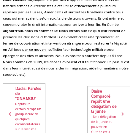
bandes armées ou terroristes a été utilisé efficacement à plusieurs
reprises par les Russes, Américains et surtout les Israéliens contre tous
ceux qui menaçaient ,selon eux, la vie de leurs citoyens. Ils ont même et
souvent violer le droit international pour arriver à leur fin. En Guinée
aujourd'hui, nous en sommes là! Nous dirons aux FV qu'il leur revient de
prendre les décisions difficiles! Ils devraient créer une ''première'' en
terme de coopération et intervention étrangère pour restaurer la légalité
en Afrique
par ce moyen
: solliciter leur technologie militaire pour
épargner des vies et atrocités. Nous avons trop souffert depuis 51 ans!
Nous sommes en 2009, les choses évoluent et il faut innover! En plus, il est
dans leur intérêt aussi de nous aider (immigration, aide humanitaire, notre
sous-sol, etc).
Dadis: Paroles
Blaise
de
Compaoré
"GNAMOU"
reçoit une
Depuis un
délégation de
certain temps un
la junte
groupuscule de
Une délégation
quelques
de la junte au
commentateurs
pouvoir en
sur le web me
Guinée est à