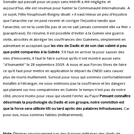
Somalie qui passait pour un pays sans intérêt a été négligée; et
aujourd'hui, elle est revenue pour hanter la Communauté internationale. A
ce sujet, Félix Houphouet-Boigny disait: « il vaut mieux un peu d'injustice
que l'anarchie car on peut revenir et corriger l'injustice tandis que
l'anarchie, on ne la contrôle pas et on ne sait jamais comment elle va finir »
(paraphrase). En résumé, il est possible d'éviter à la Guinée une guerre
civile, atrocités et abréger les souffrances des Guinéens, simplement en
admettant et acceptant que
les vies de Dadis et de son clan valent si peu
que point comparées à la Guinée
. S'il faut en arriver là pour sauver des
vies d'innocents, il faut le faire surtout qu'ils n'ont montré aucun sens
''d'humanité'' le 28 septembre 2009. A nous et aux Forces Vives de faire
ce qu'il faut pour mettre en application le départ du CNDD sans causer
plus de morts inutilement. Surtout pour nous qui sommes confortablement
installés à l'étranger, ne sous-estimons pas la souffrance et les dangers
qui planent sur nos compatriotes en Guinée: le temps n'est pas de notre
côté, encore moins pour ceux qui vivent l'enfer au Pays!
Pensant connaître
désormais la psychologie du Dadis et son groupe, notre conviction est
que la force sera utilisée tôt ou tard après des palabres infructueuses.
Car
pour eux, nous sommes faibles (militairement).
Note
: Éliminer physiquement par des frappes militaires des chefs de