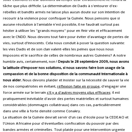
tâche que plus difficile. La détermination de Dadis à s'entourer d'ex-
rebelles et bandits armés ne laisse plus aucun doute sur son intention de
recourir à la violence pour confisquer la Guinée. Nous pensons que si
aucune résolution à l'amiable n'est possible, il ne faudrait surtout pas
hésiter à utiliser les ''grands moyens'' pour en finir vite et efficacement
avec le CNDD. Nous devons tout faire pour éviter d'avantage de pertes de
vies, surtout d'innocents. Cela nous conduit à poser la question suivante:
les vies Dadis et de son clan valent-elles les peines que nous nous
imposons et le sacrifice de celles de nombreux autres Guinéens? A notre
humble avis, certainement, non !
Depuis le 28 septembre 2009, nous avons
la latitude d'imposer nos solutions, si nous savons faire bon usage de la
compassion et de la bonne disposition de la communauté internationale à
nous aider.
Nous devons plaider et insister sur la nécessité de sauver la vie
de nos compatriotes en évitant,
réflexion faite en groupe
, d'engager une
force armée sur le terrain
s'il y a d'autres moyens plus efficaces
: il est
pratiquement inévitable d'avoir des pertes matérielles et surtout humaines
considérables (dommages collatéraux) dans ces cas, particulièrement
dans une ville à forte densité comme Conakry.
La situation de la Guinée devrait servir d'un cas d'école pour la CEDEAO et
l'Union Africaine pour d'éventuelles confiscation du pouvoir par des
bandes armées et criminelles. Tout plaide pour une intervention urgente