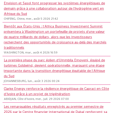
Envision et Sasol font progresser les systèmes énergétiques de
demain grâce à une collaboration autour de l'hydrogène vert en
Afrique du Sud
CHIFENG, Chine, mer., août 5 2026 21:42
Bientôt aux États-Unis : l'Africa Business Investment Summit
présentera à Washington un portefeuille de projets d'une valeur
de quatre milliards de dollars, alors que les investisseurs
recherchent des opportunités de croissance au-delà des marchés
traditionnels
WASHINGTON, mar., août 4 2026 16:59
La première phase du parc éolien d'Ummbila Emoyeni, équipé de
turbines Goldwind, devient opérationnelle, marquant une étape
importante dans la transition énergétique équitable de l'Afrique
du Sud
JOHANNESBURG, lun., août 3 2026 00:24
Clarke Energy renforce la résilience énergétique de Capraci en Côte
d'Ivoire grâce à un projet de trigénération
ABIDJAN, Côte d'Ivoire, mer., juil. 29 2026 07:00
Les remarquables résultats enregistrés au premier semestre de
2026 par le Centre financier international de Dubaï renforcent sa