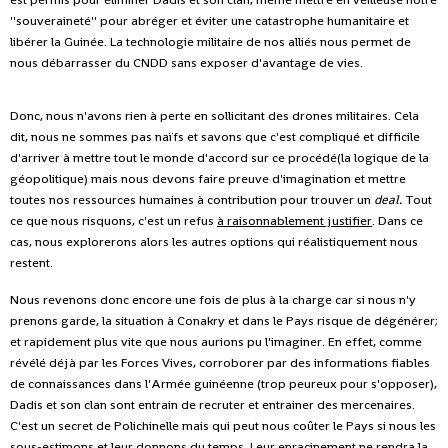
''souveraineté'' pour abréger et éviter une catastrophe humanitaire et
libérer la Guinée. La technologie militaire de nos alliés nous permet de
nous débarrasser du CNDD sans exposer d'avantage de vies.
Donc, nous n'avons rien à perte en sollicitant des drones militaires. Cela
dit, nous ne sommes pas naïfs et savons que c'est compliqué et difficile
d'arriver à mettre tout le monde d'accord sur ce procédé(la logique de la
géopolitique) mais nous devons faire preuve d'imagination et mettre
toutes nos ressources humaines à contribution pour trouver un
deal.
Tout
ce que nous risquons, c'est un refus
à raisonnablement justifier
. Dans ce
cas, nous explorerons alors les autres options qui réalistiquement nous
restent.
Nous revenons donc encore une fois de plus à la charge car si nous n'y
prenons garde, la situation à Conakry et dans le Pays risque de dégénérer;
et rapidement plus vite que nous aurions pu l'imaginer. En effet, comme
révélé déjà par les Forces Vives, corroborer par des informations fiables
de connaissances dans l'Armée guinéenne (trop peureux pour s'opposer),
Dadis et son clan sont entrain de recruter et entrainer des mercenaires.
C'est un secret de Polichinelle mais qui peut nous coûter le Pays si nous les
sous-estimons et leur donnons du temps. Leur enracinement ne rendra la