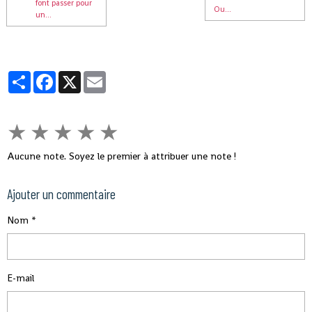
font passer pour
Ou...
un...
Partager
Facebook
X
Email
★
★
★
★
★
Aucune note. Soyez le premier à attribuer une note !
Ajouter un commentaire
Nom
E-mail