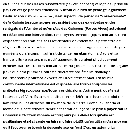
en Guinée sur des bases humanitaire (sauver des vies) et légales ( prise du
pays en otage par des criminels). Surtout que
rien ne protège légalement
Dadis et son clan
; et de ce fait,
il est superflu de parler de ''souveraineté''
de la Guinée lorsque le pays est assiégé par des ex-rebelles et des
renégats de l'Armée et qu'en plus des Guinéens (Forces Vives) autorisent
et réclament une intervention.
Les moyens technologiques militaires dont
disposent nos amis et alliés Occidentaux devraient nous permettre de
régler cette crise rapidement sans risquer d'avantage de vies de citoyens
guinéens ou africains. Il suffirait de lancer un ultimatum à Dadis et sa
bande: s'ils ne partent pas pacifiquement, ils seraient physiquement
éliminés par des frappes militaires ''chirurgicales''. Les dispositions légales
pour que cela puisse se faire ne devraient pas être un challenge
insurmontable pour nos experts en Droit international.
Lorsque la
communauté internationale est disposée, elle trouve toujours les
prétextes légaux pour appliquer ses décisions.
Autrement, quelle est
l'alternative? Vont-ils laisser la situation se détériorer jusqu'au point de
non retour? Les atrocités du Rwanda, de la Sierra-Leone, du Liberia et
même de la côte d'Ivoire devraient servir de leçons :
le prix à payer par la
Communauté internationale est toujours plus élevé lorsqu'elle est
pusillanime et négligente en laissant faire plutôt qu'en utilisant les moyens
qu'il faut pour prévenir la descente aux enfers!
C'est un axiome! La