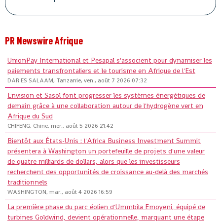
PR Newswire Afrique
UnionPay International et Pesapal s'associent pour dynamiser les
paiements transfrontaliers et le tourisme en Afrique de l'Est
DAR ES SALAAM, Tanzanie, ven., août 7 2026 07:32
Envision et Sasol font progresser les systèmes énergétiques de
demain grâce à une collaboration autour de l'hydrogène vert en
Afrique du Sud
CHIFENG, Chine, mer., août 5 2026 21:42
Bientôt aux États-Unis : l'Africa Business Investment Summit
présentera à Washington un portefeuille de projets d'une valeur
de quatre milliards de dollars, alors que les investisseurs
recherchent des opportunités de croissance au-delà des marchés
traditionnels
WASHINGTON, mar., août 4 2026 16:59
La première phase du parc éolien d'Ummbila Emoyeni, équipé de
turbines Goldwind, devient opérationnelle, marquant une étape