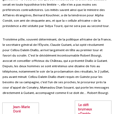
serait en toute hypothèse très limitée –, elle n’en a pas moins ses
préférences contradictoires. Les initiés savent ainsi que le ministre des
Affaires étrangères, Bernard Kouchner, a de la tendresse pour Alpha
Condé, son ami de cinquante ans, et que la « cellule africaine » de la
présidence a été séduite par Sidya Touré, qui ne sera pas au second tour.
Troisième pôle, souvent déterminant, de la politique africaine de la France,
le secrétaire général de l’Élysée, Claude Guéant, a lui opté résolument
pour Cellou Dalein Diallo, arrivé largement en tête au premier tour et
favori du scrutin. C’est le décidément incontournable Robert Bourgi,
avocat et conseiller officieux du Château, qui a présenté Diallo à Guéant.
Depuis, les deux hommes se sont entretenus une dizaine de fois au
téléphone, notamment le soir de la proclamation des résultats, le 2 juillet,
peu avant minuit. Cellou Dalein Diallo étant requis en Guinée pour les
besoins de sa campagne, c’est l’un de ses proches, le procureur près la
cour d’appel de Conakry, Mamadou Dian Souaré, qui porte les messages
directement à Guéant, accompagné comme il se doit de… Robert Bourgi.
Le défi
Jean-Marie
brumeux
Doré
«David»