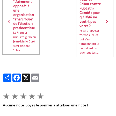
"clairement
Cellou contre
opposé" à
«Goliath»
une
Condé : pour
organisation
qui Kylé ne
"anarchique"
veut-il pas
de l'élection
voter ?
présidentielle
Je vais rappeler
Le Premier
même à ceux
ministre guinéen
qui s’en
Jean-Marie Doré
tamponnent le
s’est déclaré
coquillard ce
"clair...
que tous les ...
Partager
Facebook
X
Email
★
★
★
★
★
Aucune note. Soyez le premier à attribuer une note !