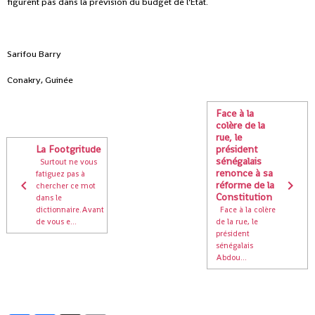
figurent pas dans la prévision du budget de l’Etat.
Sarifou Barry
Conakry, Guinée
Face à la
colère de la
rue, le
La Footgritude
président
sénégalais
Surtout ne vous
renonce à sa
fatiguez pas à
réforme de la
chercher ce mot
Constitution
dans le
dictionnaire.Avant
Face à la colère
de vous e...
de la rue, le
président
sénégalais
Abdou...