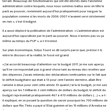
terrain. Beaucoup de fonctionnaires qui ont été décriés dans l’ancienne
administration contre lesquels, nous nous sommes battus avec en tête le
parti au pouvoir, reviennent aujourd’hui pratiquement pour narguer la
population comme si les morts de 2006-2007 n’avaient servi strictement
en rien », s’est-il indigné.
Il a aussi déploré la politisation de l’administration. « L’administration est
aujourd’hui caporalisée par le parti au pouvoir. Nous n’avions pas vu ça
même au temps du PUP », a-t-il ironisé.
Sur plan économique, Sidya Touré se dit surpris parce que, précise-t-il,
entre le discours et la réalité, le fossé est grand.
« J’ai accordé beaucoup d’attention sur le budget 2011. Je me suis aperçu
qu’il ne correspondait pas à grand-chose tant au niveau des recettes que
des dépenses. J’avais entendu des déclarations tonitruantes sur le fait que
le déficit budgétaire qui était à 13 pour cent l’année dernière, allait être
ramené à deux pour cent cette année. Et quand j’ai lu le budget, je me suis
aperçu sur les 1 milliards 2 cent millions de dollars du budget, le déficit du
budget représentait pratiquement 467 à 470 millions de dollars (…) », a-t-
il expliqué, en se posant la question de savoir pourquoi les 700 millions de
dollars que Rio Tinto a payé à l’Etat guinéen et les 15 millions d’Areeba ne