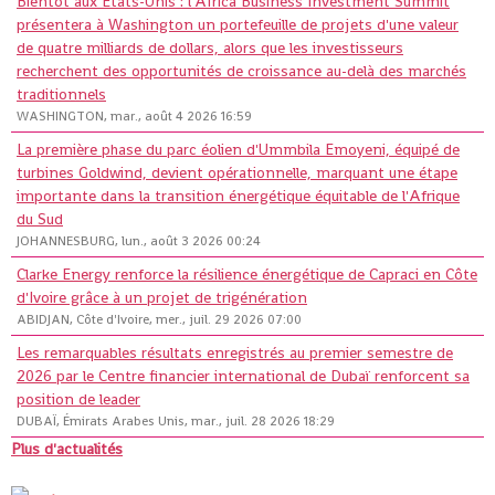
Bientôt aux États-Unis : l'Africa Business Investment Summit
présentera à Washington un portefeuille de projets d'une valeur
de quatre milliards de dollars, alors que les investisseurs
recherchent des opportunités de croissance au-delà des marchés
traditionnels
WASHINGTON, mar., août 4 2026 16:59
La première phase du parc éolien d'Ummbila Emoyeni, équipé de
turbines Goldwind, devient opérationnelle, marquant une étape
importante dans la transition énergétique équitable de l'Afrique
du Sud
JOHANNESBURG, lun., août 3 2026 00:24
Clarke Energy renforce la résilience énergétique de Capraci en Côte
d'Ivoire grâce à un projet de trigénération
ABIDJAN, Côte d'Ivoire, mer., juil. 29 2026 07:00
Les remarquables résultats enregistrés au premier semestre de
2026 par le Centre financier international de Dubaï renforcent sa
position de leader
DUBAÏ, Émirats Arabes Unis, mar., juil. 28 2026 18:29
Plus d'actualités