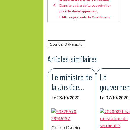
Dans le cadre de la coopération
pour le développement,
l'Allemagne aide la Guin&eacu...
Source: Dakaractu
Articles similaires
Le ministre de
Le
la Justice
gouverne
donne les
t ne devrai
Le 23/10/2020
Le 07/10/2020
raisons de la
pas interv
séquestration
dans la
de Cellou
gouvernan
Cellou Dalein