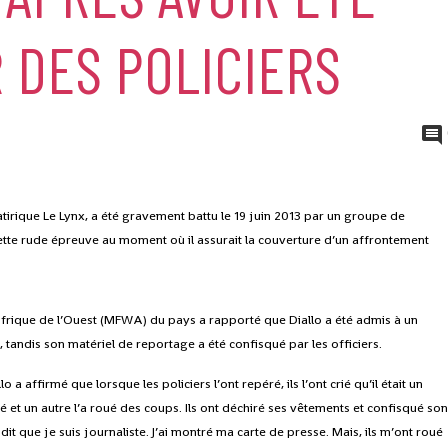
 DES POLICIERS
tirique Le Lynx, a été gravement battu le 19 juin 2013 par un groupe de
 cette rude épreuve au moment où il assurait la couverture d’un affrontement
frique de l’Ouest (MFWA) du pays a rapporté que Diallo a été admis à un
, tandis son matériel de reportage a été confisqué par les officiers.
a affirmé que lorsque les policiers l’ont repéré, ils l’ont crié qu’il était un
iflé et un autre l’a roué des coups. Ils ont déchiré ses vêtements et confisqué so
dit que je suis journaliste. J’ai montré ma carte de presse. Mais, ils m’ont roué