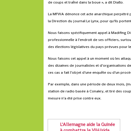
de coups et traîné dans la boue », a dit Diallo.
La MFWA dénonce cet acte anarchique perpétré par
la Direction du journal Le Lynx, pour qu’ils portent
Nous faisons spécifiquement appel à Madifing Dia
professionnelle à l’endroit de ses officiers, surt
des élections législatives du pays prévues pour le
Nous faisons cet appel à un moment où les attaque
des dizaines de journalistes et d’organisations d
ces cas a fait l’objet d’une enquête ou d’un procè
Par exemple, dans une période de deux mois, (mars
station de radio basée à Conakry, et tiré des coup
mesure n’a été prise contre eux.
L'Allemagne aide la Guinée
à combattre le VIH/sida