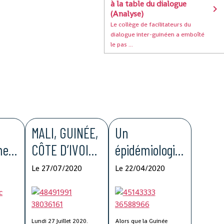
à la table du dialogue
(Analyse)
Le collège de facilitateurs du
dialogue inter-guinéen a emboîté
le pas ...
MALI, GUINÉE,
Un
men
CÔTE D’IVOIRE
épidémiologist
t
: Destins
e demande au
Le 27/07/2020
Le 22/04/2020
enir
croisés
gouvernemen
t d'essayer
ce
l'artémisia
Lundi 27 Juillet 2020.
Alors que la Guinée