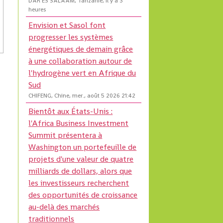
DAR ES SALAAM, Tanzanie, il y a 3
heures
Envision et Sasol font
progresser les systèmes
énergétiques de demain grâce
à une collaboration autour de
l'hydrogène vert en Afrique du
Sud
CHIFENG, Chine, mer., août 5 2026 21:42
Bientôt aux États-Unis :
l'Africa Business Investment
Summit présentera à
Washington un portefeuille de
projets d'une valeur de quatre
milliards de dollars, alors que
les investisseurs recherchent
des opportunités de croissance
au-delà des marchés
traditionnels