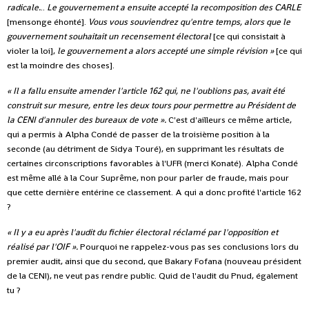
radicale.
..
Le gouvernement a ensuite accepté la recomposition des CARLE
[mensonge éhonté].
Vous vous souviendrez qu'entre temps, alors que le
gouvernement souhaitait un recensement électoral
[ce qui consistait à
violer la loi],
le gouvernement a alors accepté une simple révision »
[ce qui
est la moindre des choses].
« Il a fallu ensuite amender l'article 162 qui, ne l'oublions pas, avait été
construit sur mesure, entre les deux tours pour permettre au Président de
la CENI d'annuler des bureaux de vote ».
C'est d'ailleurs ce même article,
qui a permis à Alpha Condé de passer de la troisième position à la
seconde (au détriment de Sidya Touré), en supprimant les résultats de
certaines circonscriptions favorables à l'UFR (merci Konaté). Alpha Condé
est même allé à la Cour Suprême, non pour parler de fraude, mais pour
que cette dernière entérine ce classement. A qui a donc profité l'article 162
?
« Il y a eu après l'audit du fichier électoral réclamé par l'opposition et
réalisé par l'OIF ».
Pourquoi ne rappelez-vous pas ses conclusions lors du
premier audit, ainsi que du second, que Bakary Fofana (nouveau président
de la CENI), ne veut pas rendre public. Quid de l'audit du Pnud, également
tu ?