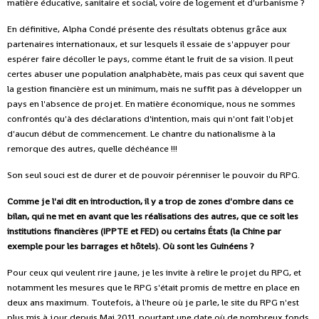
matière éducative, sanitaire et social, voire de logement et d'urbanisme ?
En définitive, Alpha Condé présente des résultats obtenus grâce aux
partenaires internationaux, et sur lesquels il essaie de s'appuyer pour
espérer faire décoller le pays, comme étant le fruit de sa vision. Il peut
certes abuser une population analphabète, mais pas ceux qui savent que
la gestion financière est un minimum, mais ne suffit pas à développer un
pays en l'absence de projet. En matière économique, nous ne sommes
confrontés qu'à des déclarations d'intention, mais qui n'ont fait l'objet
d'aucun début de commencement. Le chantre du nationalisme à la
remorque des autres, quelle déchéance !!!
Son seul souci est de durer et de pouvoir pérenniser le pouvoir du RPG.
Comme je l'ai dit en introduction, il y a trop de zones d'ombre dans ce
bilan, qui ne met en avant que les réalisations des autres, que ce soit les
institutions financières (IPPTE et FED) ou certains États (la Chine par
exemple pour les barrages et hôtels). Où sont les Guinéens ?
Pour ceux qui veulent rire jaune, je les invite à relire le projet du RPG, et
notamment les mesures que le RPG s'était promis de mettre en place en
deux ans maximum. Toutefois, à l'heure où je parle, le site du RPG n'est
plus mis à jour depuis Mai 2011, pourtant une date où de nombreux fonds