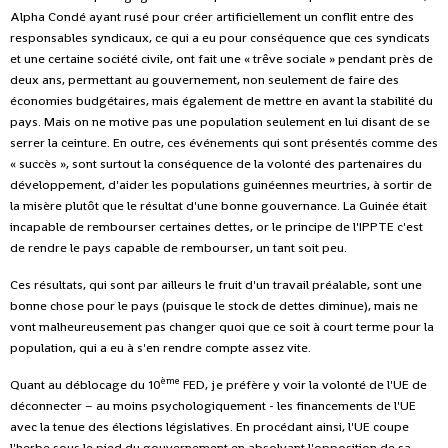
Alpha Condé ayant rusé pour créer artificiellement un conflit entre des
responsables syndicaux, ce qui a eu pour conséquence que ces syndicats
et une certaine société civile, ont fait une « trêve sociale » pendant près de
deux ans, permettant au gouvernement, non seulement de faire des
économies budgétaires, mais également de mettre en avant la stabilité du
pays. Mais on ne motive pas une population seulement en lui disant de se
serrer la ceinture. En outre, ces événements qui sont présentés comme des
« succès », sont surtout la conséquence de la volonté des partenaires du
développement, d'aider les populations guinéennes meurtries, à sortir de
la misère plutôt que le résultat d'une bonne gouvernance. La Guinée était
incapable de rembourser certaines dettes, or le principe de l'IPPTE c'est
de rendre le pays capable de rembourser, un tant soit peu.
Ces résultats, qui sont par ailleurs le fruit d'un travail préalable, sont une
bonne chose pour le pays (puisque le stock de dettes diminue), mais ne
vont malheureusement pas changer quoi que ce soit à court terme pour la
population, qui a eu à s'en rendre compte assez vite.
ème
Quant au déblocage du 10
FED, je préfère y voir la volonté de l'UE de
déconnecter – au moins psychologiquement - les financements de l'UE
avec la tenue des élections législatives. En procédant ainsi, l'UE coupe
l'herbe sous le pied du gouvernement en absolvant l'opposition de sa