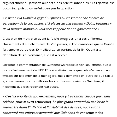
régulièrement du poisson au port à des prix raisonnables ? La réponse est
occultée... puisqu'on ne lui pose pas la question.
Il insiste :
« la Guinée a gagné 10 places au classement de l'indice de
perception de la corruption, et 3 places au classement « Doing business »
de la Banque Mondiale. Tout ceci s'appelle bonne gouvernance
».
C'est bien de mettre en avant la faible progression à ces différents
classements. Il eût été mieux de s'en passer, si l'on considère que la Guinée
fait encore partie des 10 meilleurs... en partant de la fin. Quant à la
définition de gouvernance, elle est à revoir.
Lorsque le commentateur de Guinéenews rappelle non seulement, que le
point d'achèvement de l'IPPTE a été atteint, sans que cela n’ait eu aucun
impact sur le panier de la ménagère, mais demande en outre ce que fait le
gouvernement pour améliorer les conditions de vie des Guinéens, il
n'obtient que des réponses vaseuses.
«
C'est la priorité du gouvernement, nous y travaillons chaque jour, sans
relâche
[chacun avait remarqué].
Le plus grand ennemi du panier de la
ménagère étant l'inflation et l'instabilité des devises, nous avons
concentré nos efforts et demandé aux Guinéens de consentir à des