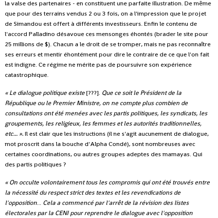
la valse des partenaires - en constituent une parfaite illustration. De même
que pour des terrains vendus 2 ou 3 fois, on a l'impression que le projet
de Simandou est offert à différents investisseurs. Enfin le contenu de
l'accord Palladino désavoue ces mensonges éhontés (brader le site pour
25 millions de $). Chacun a le droit de se tromper, mais ne pas reconnaître
ses erreurs et mentir éhontément pour dire le contraire de ce que l'on fait
est indigne. Ce régime ne mérite pas de poursuivre son expérience
catastrophique.
« Le dialogue politique existe
[???].
Que ce soit le Président de la
République ou le Premier Ministre, on ne compte plus combien de
consultations ont été menées avec les partis politiques, les syndicats, les
groupements, les religieux, les femmes et les autorités traditionnelles,
etc... ».
Il
est clair que les instructions (il ne s'agit aucunement de dialogue,
mot proscrit dans la bouche d'Alpha Condé), sont nombreuses avec
certaines coordinations, ou autres groupes adeptes des mamayas. Qui
des partis politiques ?
« On occulte volontairement tous les compromis qui ont été trouvés entre
la nécessité du respect strict des textes et les revendications de
l'opposition
...
Cela a commencé par l'arrêt de la révision des listes
électorales par la CENI pour reprendre le dialogue avec l'opposition