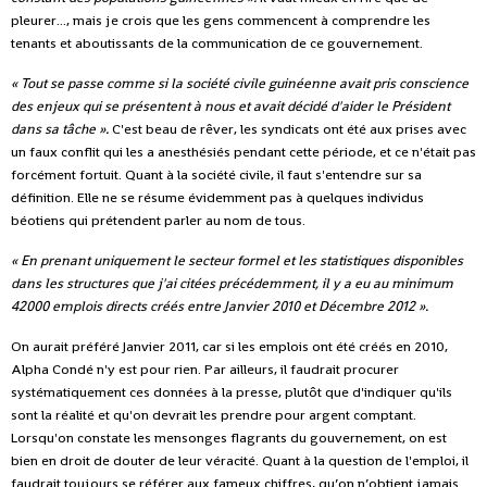
pleurer..., mais je crois que les gens commencent à comprendre les
tenants et aboutissants de la communication de ce gouvernement.
« Tout se passe comme si la société civile guinéenne avait pris conscience
des enjeux qui se présentent à nous et avait décidé d'aider le Président
dans sa tâche ».
C'est beau de rêver, les syndicats ont été aux prises avec
un faux conflit qui les a anesthésiés pendant cette période, et ce n'était pas
forcément fortuit. Quant à la société civile, il faut s'entendre sur sa
définition. Elle ne se résume évidemment pas à quelques individus
béotiens qui prétendent parler au nom de tous.
« En prenant uniquement le secteur formel et les statistiques disponibles
dans les structures que j'ai citées précédemment, il y a eu au minimum
42000 emplois directs créés entre Janvier 2010 et Décembre 2012 ».
On aurait préféré Janvier 2011, car si les emplois ont été créés en 2010,
Alpha Condé n'y est pour rien. Par ailleurs, il faudrait procurer
systématiquement ces données à la presse, plutôt que d'indiquer qu'ils
sont la réalité et qu'on devrait les prendre pour argent comptant.
Lorsqu'on constate les mensonges flagrants du gouvernement, on est
bien en droit de douter de leur véracité. Quant à la question de l'emploi, il
faudrait toujours se référer aux fameux chiffres, qu’on n’obtient jamais