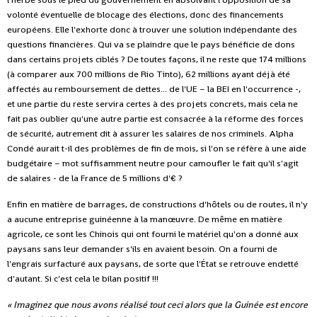
volonté éventuelle de blocage des élections, donc des financements
européens. Elle l'exhorte donc à trouver une solution indépendante des
questions financières. Qui va se plaindre que le pays bénéficie de dons
dans certains projets ciblés ? De toutes façons, il ne reste que 174 millions
(à comparer aux 700 millions de Rio Tinto), 62 millions ayant déjà été
affectés au remboursement de dettes... de l'UE – la BEI en l'occurrence -,
et une partie du reste servira certes à des projets concrets, mais cela ne
fait pas oublier qu'une autre partie est consacrée à la réforme des forces
de sécurité, autrement dit à assurer les salaires de nos criminels. Alpha
Condé aurait t-il des problèmes de fin de mois, si l'on se réfère à une aide
budgétaire – mot suffisamment neutre pour camoufler le fait qu'il s'agit
de salaires - de la France de 5 millions d'€ ?
Enfin en matière de barrages, de constructions d'hôtels ou de routes, il n'y
a aucune entreprise guinéenne à la manœuvre. De même en matière
agricole, ce sont les Chinois qui ont fourni le matériel qu'on a donné aux
paysans sans leur demander s'ils en avaient besoin. On a fourni de
l'engrais surfacturé aux paysans, de sorte que l'État se retrouve endetté
d'autant. Si c'est cela le bilan positif !!!
« Imaginez que nous avons réalisé tout ceci alors que la Guinée est encore