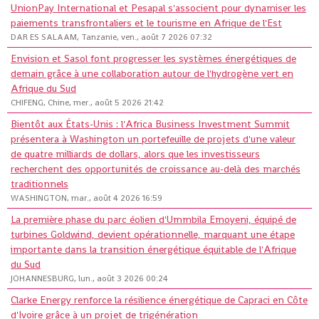
UnionPay International et Pesapal s'associent pour dynamiser les
paiements transfrontaliers et le tourisme en Afrique de l'Est
DAR ES SALAAM, Tanzanie, ven., août 7 2026 07:32
Envision et Sasol font progresser les systèmes énergétiques de
demain grâce à une collaboration autour de l'hydrogène vert en
Afrique du Sud
CHIFENG, Chine, mer., août 5 2026 21:42
Bientôt aux États-Unis : l'Africa Business Investment Summit
présentera à Washington un portefeuille de projets d'une valeur
de quatre milliards de dollars, alors que les investisseurs
recherchent des opportunités de croissance au-delà des marchés
traditionnels
WASHINGTON, mar., août 4 2026 16:59
La première phase du parc éolien d'Ummbila Emoyeni, équipé de
turbines Goldwind, devient opérationnelle, marquant une étape
importante dans la transition énergétique équitable de l'Afrique
du Sud
JOHANNESBURG, lun., août 3 2026 00:24
Clarke Energy renforce la résilience énergétique de Capraci en Côte
d'Ivoire grâce à un projet de trigénération