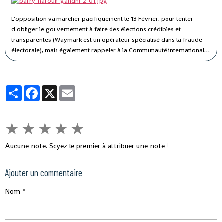
rendu le plus pédagogique possible.
L'opposition va marcher pacifiquement le 13 Février, pour tenter
d'obliger le gouvernement à faire des élections crédibles et
transparentes (Waymark est un opérateur spécialisé dans la fraude
électorale), mais également rappeler à la Communauté internationale
que nous sommes au XXIème siècle, et que le temps où élections -
quelles qu'en soient les conditions – étaient synonymes de
démocratie, est révolu.
Partager
Facebook
X
Email
★
★
★
★
★
Aucune note. Soyez le premier à attribuer une note !
Ajouter un commentaire
Nom