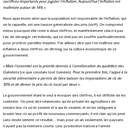
sacrifices importants pour juguler l'inflation. Aujourd'hui l'inflation est
maîtrisée autour de 14% »
.
Nous apprenons ainsi que la population est responsable de l'inflation, qui
on le rappelle, est une hausse généralisée des prix (sic!!!). On comprend
mieux pourquoi elle reste à deux chiffres, et manifestement cela n'a pas
l'air de déranger cet individu, qui ne doit pas en souffrir particulièrement,
pour proférer pareilles inepties. Par ailleurs dire que l'on maîtrise une
inflation à deux chiffres, en dit long sur la culture économique de ce
gouvernement.
« Mais l'essentiel est la priorité donnée à l'amélioration du quotidien des
Guinéens
[ce que constate tout Guinéen].
Pour la première fois, l'appui à la
sécurité alimentaire a permis de faire baisser les importations de riz de
30% et de diviser le prix du riz local par deux ».
Le gouvernement étant le seul à évoquer des chiffres, il est difficile de les
contester. On peut dire néanmoins qu'en privant les agriculteurs de
vendre leur riz où ils veulent et à qui ils veulent, et en les obligeant à
brader leur riz au profit de nouveaux commerçants, il est clair qu'on peut
sans doute obtenir ce résultat.... mais pour un an seulement, les paysans
n'ayant pas la mémoire courte. Leur production baissera l'année