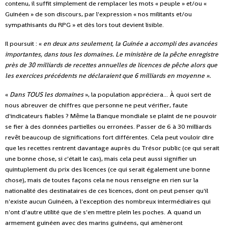
contenu, il suffit simplement de remplacer les mots « peuple » et/ou «
Guinéen » de son discours, par l'expression « nos militants et/ou
sympathisants du RPG » et dès lors tout devient lisible.
Il poursuit : «
en deux ans seulement, la Guinée a accompli des avancées
importantes, dans tous les domaines. Le ministère de la pêche enregistre
près de 30 milliards de recettes annuelles de licences de pêche alors que
les exercices précédents ne déclaraient que 6 milliards en moyenne ».
«
Dans TOUS les domaines
», la population appréciera... À quoi sert de
nous abreuver de chiffres que personne ne peut vérifier, faute
d'indicateurs fiables ? Même la Banque mondiale se plaint de ne pouvoir
se fier à des données partielles ou erronées. Passer de 6 à 30 milliards
revêt beaucoup de significations fort différentes. Cela peut vouloir dire
que les recettes rentrent davantage auprès du Trésor public (ce qui serait
une bonne chose, si c'était le cas), mais cela peut aussi signifier un
quintuplement du prix des licences (ce qui serait également une bonne
chose), mais de toutes façons cela ne nous renseigne en rien sur la
nationalité des destinataires de ces licences, dont on peut penser qu'il
n'existe aucun Guinéen, à l'exception des nombreux intermédiaires qui
n'ont d'autre utilité que de s'en mettre plein les poches. A quand un
armement guinéen avec des marins guinéens, qui amèneront