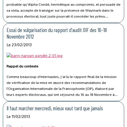
probable qu'Alpha Condé, hermétique au compromis, et persuadé de
sa vista, accepte de transiger sur la présence de Waymark dans le
processus électoral, tout juste pourrait-il concéder les primo
électeurs de la diaspora, pour illustrer le fait qu'il peut faire des
concessions. Mais comme nous l'avons vu, les leaders de l'opposition
Essai de vulgarisation du rapport d'audit OIF des 16-18
ne peuvent décemment pas accepter leur mise à l'écart.
Novembre 2012
Le 23/02/2013
Rappel du contexte
Comme beaucoup d'internautes, j'ai lu le rapport final de la mission
de vérification de la mise en œuvre des recommandations de
l’Organisation Internationale de la Francophonie (OIF), élaboré par
leurs experts électoraux, qui ont séjourné du 16 au 18 Novembre à
Conakry, soit 5 mois après leur première mission du 11 au 17 Juin
(mission faisant suite à celle du Pnud du 22 Mars au 6 Avril 2012).
Il faut marcher mercredi, mieux vaut tard que jamais
Lorsque vous en aurez apprécié le contenu, vous verrez pourquoi –
Le 11/02/2013
bien que vous le sachiez déjà -, pourquoi le président de la CENI a
sciemment choisi de le cacher. J'ai donc décidé d'en faire un compte-