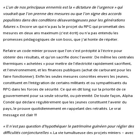
« L'un de nos principaux ennemis est la « dictature de l'urgence » qui
voudrait que l'on prenne des mesures ou que l'on signe des accords
populistes dans des conditions désavantageuses pour les générations
futures ».
Encore un qui n'a pas lu le projet du RPG qui promettait des
mesures en deux ans maximum (c'est écrit) ou n'a pas entendu les
promesses pédagogiques de son boss, que j'ai honte de répéter.
Refaire un code minier prouve que l'on s'est précipité à l'écrire pour
obtenir des résultats, et qu'on sacrifie donc l'avenir. De même les centrales
thermiques « achetées » pour mettre de l'électricité rapidement sacrifient,
et l'environnement, et les finances publiques (achat de carburant pour les
faire fonctionner). Enfin les seules mesures concrètes envers les jeunes,
constituent en l'intégration de certains militants et ou sympathisants du
RPG dans les forces de sécurité. Ce qui en dit long sur la priorité de ce
gouvernement pour sa seule sécurité, ou pérennité. De toute façon, Alpha
Condé qui déclare régulièrement que les jeunes constituent l'avenir du
pays, le prouve quotidiennement en rappelant des retraités. Le vrai
message est clair !!!
« Il n'est pas question d'hypothéquer le patrimoine guinéen pour régler des
difficultés conjoncturelles ».
La vie tumultueuse des projets miniers – avec