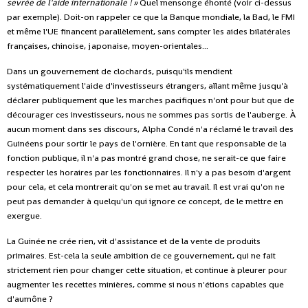
sevrée de l'aide internationale ! »
Quel mensonge éhonté (voir ci-dessus
par exemple). Doit-on rappeler ce que la Banque mondiale, la Bad, le FMI
et même l'UE financent parallèlement, sans compter les aides bilatérales
françaises, chinoise, japonaise, moyen-orientales...
Dans un gouvernement de clochards, puisqu'ils mendient
systématiquement l'aide d'investisseurs étrangers, allant même jusqu'à
déclarer publiquement que les marches pacifiques n'ont pour but que de
décourager ces investisseurs, nous ne sommes pas sortis de l'auberge. À
aucun moment dans ses discours, Alpha Condé n'a réclamé le travail des
Guinéens pour sortir le pays de l'ornière. En tant que responsable de la
fonction publique, il n'a pas montré grand chose, ne serait-ce que faire
respecter les horaires par les fonctionnaires. Il n'y a pas besoin d'argent
pour cela, et cela montrerait qu'on se met au travail. Il est vrai qu'on ne
peut pas demander à quelqu'un qui ignore ce concept, de le mettre en
exergue.
La Guinée ne crée rien, vit d'assistance et de la vente de produits
primaires. Est-cela la seule ambition de ce gouvernement, qui ne fait
strictement rien pour changer cette situation, et continue à pleurer pour
augmenter les recettes minières, comme si nous n'étions capables que
d'aumône ?