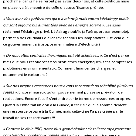
prochaine, car ils ne se feront pas avoir deux fois, et cette politique mise
en place, va à l'encontre de celle d'autosuffisance prônée.
« Vous avez des préfectures qui n'avaient jamais connu l'éclairage public
qui sont aujourd'hui alimentées avec de l'énergie solaire ».
Les gens
réclament l'éclairage privé. L'éclairage public (à l'aéroport par exemple),
permet à des étudiants d'aller réviser sous les lampadaires. Est-cela que
ce gouvernement a à proposer en matière d'électricité ?
« De nouvelles centrales thermiques ont été achetées... ».
Ce n'est par ce
biais que nous résoudrons nos problèmes énergétiques, sans compter les
problèmes environnementaux. Comment financer les charges, et
notamment le carburant ?
« Sur nos propres ressources nous avons reconstruit ou réhabilité plusieurs
routes ».
Encore heureux qu'un gouvernement puisse se prévaloir de
réalisations. Encore faut-il s'entendre sur le terme de ressources propres.
Quand la Chine fait un don à la Guinée, il est clair que la somme devient
une ressource propre à la Guinée, mais celle-ci ne l'a pas créée par le
travail de ses ressortissants !!!
« Comme le dit le PRG, notre plus grand résultat c'est l'accompagnement
constant des populations guinéennes ».
Il vaut mieux en rire que de