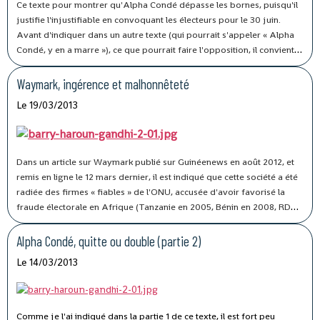
Ce texte pour montrer qu'Alpha Condé dépasse les bornes, puisqu'il
justifie l'injustifiable en convoquant les électeurs pour le 30 juin.
Avant d'indiquer dans un autre texte (qui pourrait s'appeler « Alpha
Condé, y en a marre »), ce que pourrait faire l'opposition, il convient
ici d'examiner le chronogramme d'Alpha Condé, qui veut une fois de
plus escroquer les Guinéens.
Waymark, ingérence et malhonnêteté
Le 19/03/2013
Dans un article sur Waymark publié sur Guinéenews en août 2012, et
remis en ligne le 12 mars dernier, il est indiqué que cette société a été
radiée des firmes « fiables » de l'ONU, accusée d'avoir favorisé la
fraude électorale en Afrique (Tanzanie en 2005, Bénin en 2008, RDC
en 2011 et Cameroun en 2012 notamment).
Alpha Condé, quitte ou double (partie 2)
Le 14/03/2013
Comme je l'ai indiqué dans la partie 1 de ce texte, il est fort peu