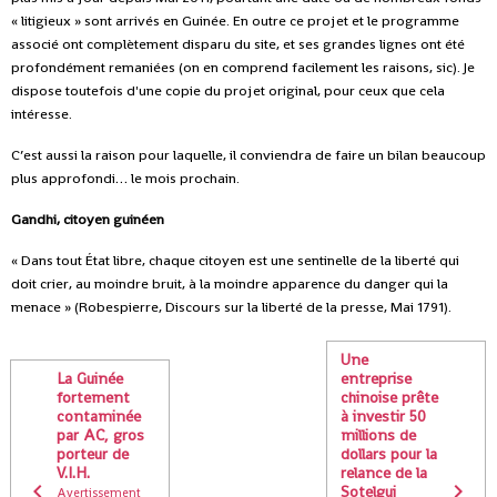
« litigieux » sont arrivés en Guinée. En outre ce projet et le programme
associé ont complètement disparu du site, et ses grandes lignes ont été
profondément remaniées (on en comprend facilement les raisons, sic). Je
dispose toutefois d'une copie du projet original, pour ceux que cela
intéresse.
C’est aussi la raison pour laquelle, il conviendra de faire un bilan beaucoup
plus approfondi… le mois prochain.
Gandhi, citoyen guinéen
« Dans tout État libre, chaque citoyen est une sentinelle de la liberté qui
doit crier, au moindre bruit, à la moindre apparence du danger qui la
menace » (Robespierre, Discours sur la liberté de la presse, Mai 1791).
Une
La Guinée
entreprise
fortement
chinoise prête
contaminée
à investir 50
par AC, gros
millions de
porteur de
dollars pour la
V.I.H.
relance de la
Sotelgui
Avertissement