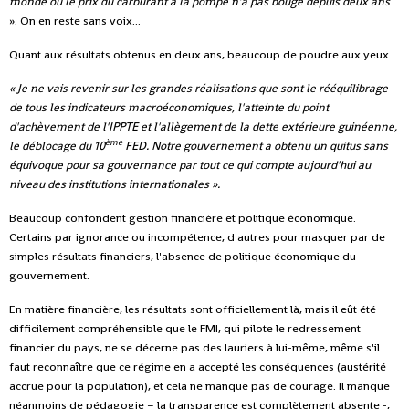
monde où le prix du carburant à la pompe n'a pas bougé depuis deux ans
». On en reste sans voix...
Quant aux résultats obtenus en deux ans, beaucoup de poudre aux yeux.
« Je ne vais revenir sur les grandes réalisations que sont le rééquilibrage
de tous les indicateurs macroéconomiques, l'atteinte du point
d'achèvement de l'IPPTE et l'allègement de la dette extérieure guinéenne,
ème
le déblocage du 10
FED. Notre gouvernement a obtenu un quitus sans
équivoque pour sa gouvernance par tout ce qui compte aujourd'hui au
niveau des institutions internationales ».
Beaucoup confondent gestion financière et politique économique.
Certains par ignorance ou incompétence, d'autres pour masquer par de
simples résultats financiers, l'absence de politique économique du
gouvernement.
En matière financière, les résultats sont officiellement là, mais il eût été
difficilement compréhensible que le FMI, qui pilote le redressement
financier du pays, ne se décerne pas des lauriers à lui-même, même s'il
faut reconnaître que ce régime en a accepté les conséquences (austérité
accrue pour la population), et cela ne manque pas de courage. Il manque
néanmoins de pédagogie – la transparence est complètement absente -,