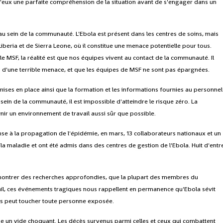
'eux une parfaite compréhension de la situation avant de s'engager dans un
 au sein de la communauté. L'Ebola est présent dans les centres de soins, mais
eria et de Sierra Leone, où il constitue une menace potentielle pour tous.
MSF, la réalité est que nos équipes vivent au contact de la communauté. Il
ds d'une terrible menace, et que les équipes de MSF ne sont pas épargnées.
ises en place ainsi que la formation et les informations fournies au personnel
sein de la communauté, il est impossible d'atteindre le risque zéro. La
nir un environnement de travail aussi sûr que possible.
e à la propagation de l'épidémie, en mars, 13 collaborateurs nationaux et un
a maladie et ont été admis dans des centres de gestion de l'Ebola. Huit d'entr
ontrer des recherches approfondies, que la plupart des membres du
vail, ces événements tragiques nous rappellent en permanence qu'Ebola sévit
us peut toucher toute personne exposée.
e un vide choquant. Les décès survenus parmi celles et ceux qui combattent