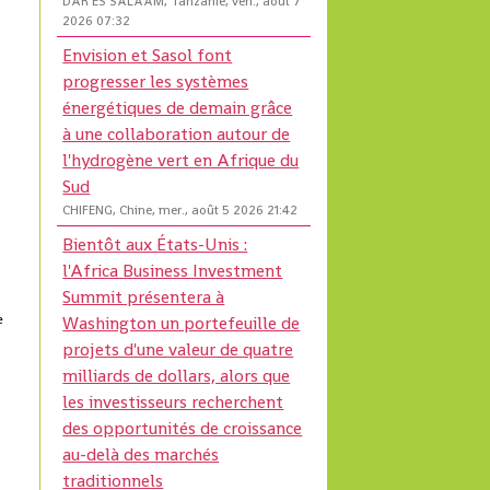
DAR ES SALAAM, Tanzanie, ven., août 7
2026 07:32
Envision et Sasol font
progresser les systèmes
énergétiques de demain grâce
à une collaboration autour de
l'hydrogène vert en Afrique du
Sud
CHIFENG, Chine, mer., août 5 2026 21:42
Bientôt aux États-Unis :
l'Africa Business Investment
Summit présentera à
e
Washington un portefeuille de
projets d'une valeur de quatre
milliards de dollars, alors que
les investisseurs recherchent
des opportunités de croissance
au-delà des marchés
traditionnels