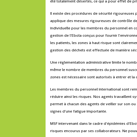
été totalement désertés, ce qui a pour effet de pr
Il existe des procédures de sécurité rigoureuses 
applique des mesures rigoureuses de contrôle de l
individuelle pour les membres du personnel en con
gestion de l'Ebola conçus pour fournir l'environn
les patients, les zones à haut risque sont clairem
gestion des déchets est effectuée de manière sécu
Une réglementation administrative limite le nombr
même le nombre de membres du personnel susceptib
zones est nécessaire sont autorisés à entrer et la
Les membres du personnel international sont rempl
réduire ainsi les risques. Nos agents travaillent
permet à chacun des agents de veiller sur son ou
signes d'une fatigue importante.
MSF intervenant dans le cadre d'épidémies d'Ebo
risques encourus par ses collaborateurs. Ne pouv