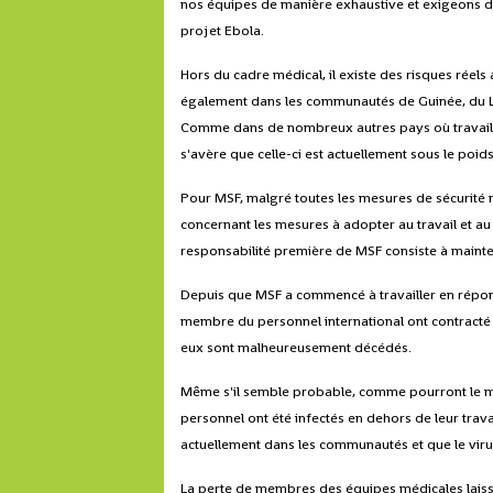
nos équipes de manière exhaustive et exigeons d
projet Ebola.
Hors du cadre médical, il existe des risques réels
également dans les communautés de Guinée, du Lib
Comme dans de nombreux autres pays où travaille 
s'avère que celle-ci est actuellement sous le poi
Pour MSF, malgré toutes les mesures de sécurité m
concernant les mesures à adopter au travail et au 
responsabilité première de MSF consiste à mainte
Depuis que MSF a commencé à travailler en répons
membre du personnel international ont contracté l
eux sont malheureusement décédés.
Même s'il semble probable, comme pourront le m
personnel ont été infectés en dehors de leur tra
actuellement dans les communautés et que le vir
La perte de membres des équipes médicales laiss