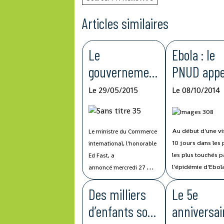
Articles similaires
Le
Ebola : le
gouvernemen
PNUD appe
t Harper signe
à agir pou
Le 29/05/2015
Le 08/10/2014
un accord sur
éviter un
l’investisseme
effondrem
Au début d'une vi
Le ministre du Commerce
nt avec la
économiq
10 jours dans les
international, l'honorable
Guinée
régional
les plus touchés p
Ed Fast, a
l'épidémie d'Ebol
annoncé mercredi 27 mai
(Guinée, Sierra Le
2015 que le Canada et la
Des milliers
Le 5e
Libéria), un haut
Guinée ont signé un
responsable du
accord sur la promotion
d’enfants sont
anniversai
Programme des
et la protection des