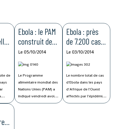
Ebola : le PAM
Ebola : près
lle
construit des
de 7.200 cas
r
centres de
et plus de
Le 05/10/2014
Le 03/10/2014
santé et
3.300 décès
ent
transporte
en Afrique de
site de
Le Programme
Le nombre total de cas
ue
travailleurs
l’Ouest
 pays
alimentaire mondial des
d'Ebola dans les pays
humanitaires
ar
Nations Unies (PAM) a
d'Afrique de l'Ouest
a
indiqué vendredi avoir
affectés par l'épidémie
et
one et
fourni à ce jour une
s'élève désormais à
équipements
aide alimentaire à plus
7.178, avec 3.338 décès
de 430.000 personnes
signalés, selon le plus
re
touchées par la crise
récent bilan de