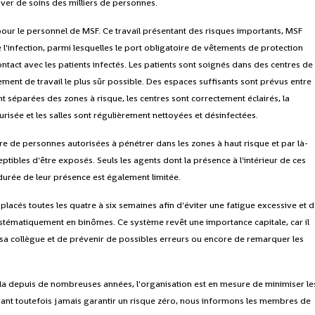
iver de soins des milliers de personnes.
pour le personnel de MSF. Ce travail présentant des risques importants, MSF
'infection, parmi lesquelles le port obligatoire de vêtements de protection
tact avec les patients infectés. Les patients sont soignés dans des centres de
ement de travail le plus sûr possible. Des espaces suffisants sont prévus entre
ent séparées des zones à risque, les centres sont correctement éclairés, la
risée et les salles sont régulièrement nettoyées et désinfectées.
e de personnes autorisées à pénétrer dans les zones à haut risque et par là-
les d'être exposés. Seuls les agents dont la présence à l'intérieur de ces
 durée de leur présence est également limitée.
acés toutes les quatre à six semaines afin d'éviter une fatigue excessive et 
 systématiquement en binômes. Ce système revêt une importance capitale, car il
 sa collègue et de prévenir de possibles erreurs ou encore de remarquer les
la depuis de nombreuses années, l'organisation est en mesure de minimiser le
ant toutefois jamais garantir un risque zéro, nous informons les membres de