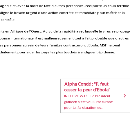
ragédie et, avec la mort de tant d'autres personnes, ceci porte un coup terrible
souligne le besoin urgent d'une action concrète et immédiate pour maîtriser la
 contrôle.
 en Afrique de l'Ouest. Au vu de la rapidité avec laquelle le virus se propag
ponse internationale, il est malheureusement tout à fait probable que d'autres
 personnes au sein de leurs familles contracteront l'Ebola. MSF ne peut
édiatement pour aider les pays les plus touchés à endiguer l'épidémie.
Alpha Condé : "Il faut
casser la peur d'Ebola"
INTERVIEW E1 - Le Président
guinéen s'est voulu rassurant:
pour lui, la situation es...