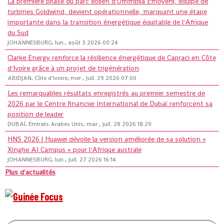
La première phase du parc éolien d'Ummbila Emoyeni, équipé de
turbines Goldwind, devient opérationnelle, marquant une étape
importante dans la transition énergétique équitable de l'Afrique
du Sud
JOHANNESBURG, lun., août 3 2026 00:24
Clarke Energy renforce la résilience énergétique de Capraci en Côte
d'Ivoire grâce à un projet de trigénération
ABIDJAN, Côte d'Ivoire, mer., juil. 29 2026 07:00
Les remarquables résultats enregistrés au premier semestre de
2026 par le Centre financier international de Dubaï renforcent sa
position de leader
DUBAÏ, Émirats Arabes Unis, mar., juil. 28 2026 18:29
HNS 2026 | Huawei dévoile la version améliorée de sa solution «
Xinghe AI Campus » pour l'Afrique australe
JOHANNESBURG, lun., juil. 27 2026 16:14
Plus d'actualités