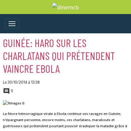
GUINÉE: HARO SUR LES
CHARLATANS QUI PRÉTENDENT
VAINCRE EBOLA
Le 30/10/2014
à 13:38
0
La fièvre hémorragique virale à Ebola continue ses ravages en Guinée,
n’épargnant personne, encore moins, ces charlatans, marabouts et
guérisseurs qui prétendent pourtant pouvoir éradiquer la maladie grâce à