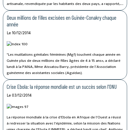
artisanale, revendiquée par les habitants des deux pays, a rapporté,
lundi, la Radio Télévision Guinéenne (RTG), citant l’Agence Guinéenne
de Presse (AGP).
Deux millions de filles excisées en Guinée-Conakry chaque
année
Le 10/12/2014
"Les mutilations génitales féminines (Mgf) touchent chaque année en
Guinée plus de deux millions de filles âgées de 4 à 15 ans», a déclaré
lundi à la PANA, Mme Aissatou Barry, présidente de l’Association
guinéenne des assistantes sociales (Aguidas).
Crise Ebola: la réponse mondiale est un succès selon l'ONU
Le 03/12/2014
La réponse mondiale à la crise d'Ebola en Afrique de l'Ouest a réussi
à redresser la situation avec l'épidémie, selon la mission des Nations
unies chargée de l'Ebola (UNMEER), a déclaré lundi son chef, Anthony