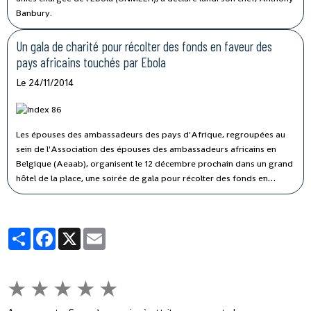
Banbury.
Un gala de charité pour récolter des fonds en faveur des
pays africains touchés par Ebola
Le 24/11/2014
Les épouses des ambassadeurs des pays d'Afrique, regroupées au
sein de l'Association des épouses des ambassadeurs africains en
Belgique (Aeaab), organisent le 12 décembre prochain dans un grand
hôtel de la place, une soirée de gala pour récolter des fonds en
faveur des pays touchés par le virus Ebola, annonce un communiqué
de cette association reçue par la PANA à Bruxelles.
Partager
Facebook
X
Email
★
★
★
★
★