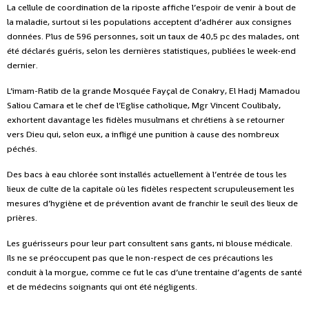
La cellule de coordination de la riposte affiche l’espoir de venir à bout de
la maladie, surtout si les populations acceptent d’adhérer aux consignes
données. Plus de 596 personnes, soit un taux de 40,5 pc des malades, ont
été déclarés guéris, selon les dernières statistiques, publiées le week-end
dernier.
L’imam-Ratib de la grande Mosquée Fayçal de Conakry, El Hadj Mamadou
Saliou Camara et le chef de l’Eglise catholique, Mgr Vincent Coulibaly,
exhortent davantage les fidèles musulmans et chrétiens à se retourner
vers Dieu qui, selon eux, a infligé une punition à cause des nombreux
péchés.
Des bacs à eau chlorée sont installés actuellement à l’entrée de tous les
lieux de culte de la capitale où les fidèles respectent scrupuleusement les
mesures d’hygiène et de prévention avant de franchir le seuil des lieux de
prières.
Les guérisseurs pour leur part consultent sans gants, ni blouse médicale.
Ils ne se préoccupent pas que le non-respect de ces précautions les
conduit à la morgue, comme ce fut le cas d’une trentaine d’agents de santé
et de médecins soignants qui ont été négligents.