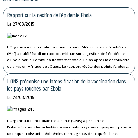
Rapport sur la gestion de l'épidémie Ebola
Le 27/03/2015
L'Organisation internationale humanitaire, Médecins sans frontières
(Msf) a publié lundi un rapport critique sur la gestion de l'épidémie
d'Ebola par la Communauté internationale, un an après la découverte
du virus en Afrique de l'Ouest. Le rapport révèle des points faibles de
la réaction internationale à cette crise de santé, soulignant sous forme
de mise en garde, que l'épidémie n'est pas vaincue malgré la baisse
L'OMS préconise une intensification de la vaccination dans
globale des cas.
les pays touchés par Ebola
Le 24/03/2015
L'Organisation mondiale de la santé (OMS) a préconisé
l'intensification des activités de vaccination systématique pour parer à
un risque croissant d'épidémies de rougeole, de coqueluche et