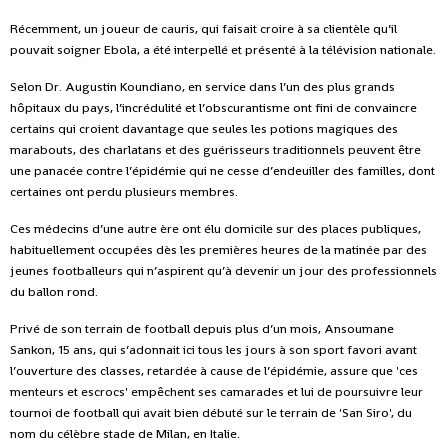
Récemment, un joueur de cauris, qui faisait croire à sa clientèle qu’il
pouvait soigner Ebola, a été interpellé et présenté à la télévision nationale.
Selon Dr. Augustin Koundiano, en service dans l’un des plus grands
hôpitaux du pays, l’incrédulité et l’obscurantisme ont fini de convaincre
certains qui croient davantage que seules les potions magiques des
marabouts, des charlatans et des guérisseurs traditionnels peuvent être
une panacée contre l’épidémie qui ne cesse d’endeuiller des familles, dont
certaines ont perdu plusieurs membres.
Ces médecins d’une autre ère ont élu domicile sur des places publiques,
habituellement occupées dès les premières heures de la matinée par des
jeunes footballeurs qui n’aspirent qu’à devenir un jour des professionnels
du ballon rond.
Privé de son terrain de football depuis plus d’un mois, Ansoumane
Sankon, 15 ans, qui s’adonnait ici tous les jours à son sport favori avant
l’ouverture des classes, retardée à cause de l’épidémie, assure que 'ces
menteurs et escrocs' empêchent ses camarades et lui de poursuivre leur
tournoi de football qui avait bien débuté sur le terrain de 'San Siro', du
nom du célèbre stade de Milan, en Italie.