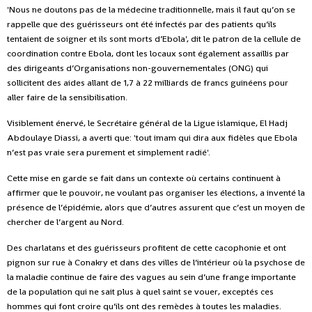
'Nous ne doutons pas de la médecine traditionnelle, mais il faut qu’on se
rappelle que des guérisseurs ont été infectés par des patients qu’ils
tentaient de soigner et ils sont morts d’Ebola', dit le patron de la cellule de
coordination contre Ebola, dont les locaux sont également assaillis par
des dirigeants d’Organisations non-gouvernementales (ONG) qui
sollicitent des aides allant de 1,7 à 22 milliards de francs guinéens pour
aller faire de la sensibilisation.
Visiblement énervé, le Secrétaire général de la Ligue islamique, El Hadj
Abdoulaye Diassi, a averti que: 'tout imam qui dira aux fidèles que Ebola
n’est pas vraie sera purement et simplement radié'.
Cette mise en garde se fait dans un contexte où certains continuent à
affirmer que le pouvoir, ne voulant pas organiser les élections, a inventé la
présence de l’épidémie, alors que d’autres assurent que c’est un moyen de
chercher de l’argent au Nord.
Des charlatans et des guérisseurs profitent de cette cacophonie et ont
pignon sur rue à Conakry et dans des villes de l’intérieur où la psychose de
la maladie continue de faire des vagues au sein d’une frange importante
de la population qui ne sait plus à quel saint se vouer, exceptés ces
hommes qui font croire qu’ils ont des remèdes à toutes les maladies.