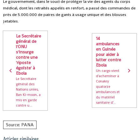
Le gouvernement, dans le souci de protéger la vie des agents du corps
médical, dont les retraités appelés en renfort, a passé des commandes de
près de 5.000.000 de paires de gants à usage unique et des blouses
jetables.
Le Secrétaire
14
général de
ambulances
l'ONU
en Guinée
s'insurge
pour aider à
contre une
lutter contre
'riposte
Ebola
égoïste' à
Un cargo vient
Ebola
d'acheminer à
Le Secrétaire
Conakry
général des
quatorze
Nations unies,
ambulances et
Ban Ki-moon, a
du matériel
mis en garde
sanitaire d'...
contre u...
Source: PANA
Articles similaires