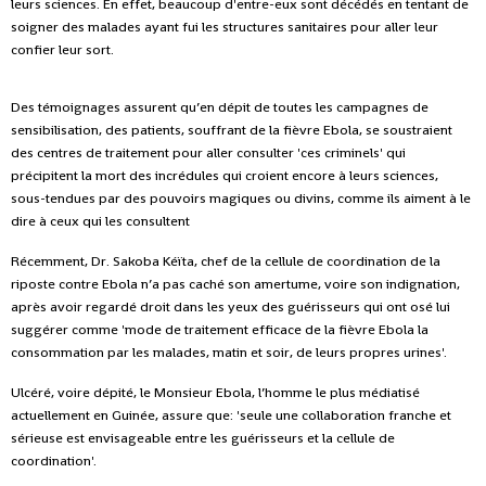
leurs sciences. En effet, beaucoup d'entre-eux sont décédés en tentant de
soigner des malades ayant fui les structures sanitaires pour aller leur
confier leur sort.
Des témoignages assurent qu’en dépit de toutes les campagnes de
sensibilisation, des patients, souffrant de la fièvre Ebola, se soustraient
des centres de traitement pour aller consulter 'ces criminels' qui
précipitent la mort des incrédules qui croient encore à leurs sciences,
sous-tendues par des pouvoirs magiques ou divins, comme ils aiment à le
dire à ceux qui les consultent
Récemment, Dr. Sakoba Kéïta, chef de la cellule de coordination de la
riposte contre Ebola n’a pas caché son amertume, voire son indignation,
après avoir regardé droit dans les yeux des guérisseurs qui ont osé lui
suggérer comme 'mode de traitement efficace de la fièvre Ebola la
consommation par les malades, matin et soir, de leurs propres urines'.
Ulcéré, voire dépité, le Monsieur Ebola, l’homme le plus médiatisé
actuellement en Guinée, assure que: 'seule une collaboration franche et
sérieuse est envisageable entre les guérisseurs et la cellule de
coordination'.