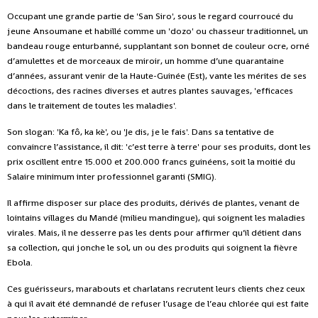
Occupant une grande partie de 'San Siro', sous le regard courroucé du
jeune Ansoumane et habillé comme un 'dozo' ou chasseur traditionnel, un
bandeau rouge enturbanné, supplantant son bonnet de couleur ocre, orné
d’amulettes et de morceaux de miroir, un homme d’une quarantaine
d’années, assurant venir de la Haute-Guinée (Est), vante les mérites de ses
décoctions, des racines diverses et autres plantes sauvages, 'efficaces
dans le traitement de toutes les maladies'.
Son slogan: 'Ka fô, ka kè', ou 'Je dis, je le fais'. Dans sa tentative de
convaincre l’assistance, il dit: 'c’est terre à terre' pour ses produits, dont les
prix oscillent entre 15.000 et 200.000 francs guinéens, soit la moitié du
Salaire minimum inter professionnel garanti (SMIG).
Il affirme disposer sur place des produits, dérivés de plantes, venant de
lointains villages du Mandé (milieu mandingue), qui soignent les maladies
virales. Mais, il ne desserre pas les dents pour affirmer qu’il détient dans
sa collection, qui jonche le sol, un ou des produits qui soignent la fièvre
Ebola.
Ces guérisseurs, marabouts et charlatans recrutent leurs clients chez ceux
à qui il avait été demnandé de refuser l’usage de l’eau chlorée qui est faite