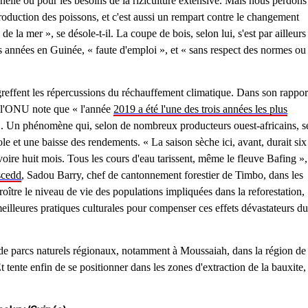
nnelle ou pour les besoins de la riziculture extensive. Mais nous perdons
roduction des poissons, et c'est aussi un rempart contre le changement
 la mer », se désole-t-il. La coupe de bois, selon lui, s'est par ailleurs
s années en Guinée, « faute d'emploi », et « sans respect des normes ou
e greffent les répercussions du réchauffement climatique. Dans son rappor
e, l'ONU note que « l'année
2019 a été l'une des trois années les plus
. Un phénomène qui, selon de nombreux producteurs ouest-africains, s
ole et une baisse des rendements. « La saison sèche ici, avant, durait six
voire huit mois. Tous les cours d'eau tarissent, même le fleuve Bafing »,
scedd
, Sadou Barry, chef de cantonnement forestier de Timbo, dans les
oître le niveau de vie des populations impliquées dans la reforestation,
illeures pratiques culturales pour compenser ces effets dévastateurs d
de parcs naturels régionaux, notamment à Moussaiah, dans la région de
t tente enfin de se positionner dans les zones d'extraction de la bauxite,