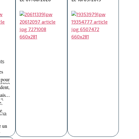
et
d'Alpha Condé
pour Alpha
que
Condé ?
Ils sont venus de tout le
Plusieurs fois reportées,
pays pour faire entendre
les législatives auront
ts
leur voix. Près
finalement lieu le
de 350 cadres du
28 décembre 2019. Pour
es
s
Rassemblement du
l'opposition, c'est la
 pour
estée
peuple de guinée (RPG), le
première étape d'une
ident,
parti au pouvoir, sont
stratégie bien étudiée par
ais
nt
réunis en convention
l'actuel président pour
e,
électorale pour deux jours
briguer un troisième
de
oma
au Palais du Peuple, siège
mandat.
Le Point Afrique
de l'Assemblée
(avec AFP)
e un
nationale à Conakry, avec
t
un seul objectif affiché :