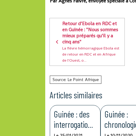
Par Agnès Faivre, envoyée spéciale à Co
Retour d’Ebola en RDC et
en Guinée : "Nous sommes
mieux préparés qu’il y a
cinq ans"
La fièvre hémorragique Ebola est
de retour en RDC et en Afrique
de l'Ouest, o...
Source: Le Point Afrique
Articles similaires
Guinée : des
Guinée :
interrogations
chronologi
après la mort
d'une failli
Le 25/01/2021
Le 10/11/2020