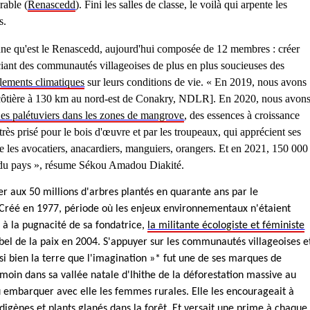
rable (
Renascedd
). Fini les salles de classe, le voilà qui arpente les
s.
e qu'est le Renascedd, aujourd'hui composée de 12 membres : créer
sociant des communautés villageoises de plus en plus soucieuses des
lements climatiques
sur leurs conditions de vie. « En 2019, nous avons
le côtière à 130 km au nord-est de Conakry, NDLR]. En 2020, nous avon
es palétuviers dans les zones de mangrove
, des essences à croissance
ès prisé pour le bois d'œuvre et par les troupeaux, qui apprécient ses
me les avocatiers, anacardiers, manguiers, orangers. Et en 2021, 150 000
és du pays », résume Sékou Amadou Diakité.
r aux 50 millions d'arbres plantés en quarante ans par le
 Créé en 1977, période où les enjeux environnementaux n'étaient
p à la pugnacité de sa fondatrice,
la militante écologiste et féministe
bel de la paix en 2004. S'appuyer sur les communautés villageoises e
ssi bien la terre que l'imagination »* fut une de ses marques de
témoin dans sa vallée natale d'Ihithe de la déforestation massive au
 su embarquer avec elle les femmes rurales. Elle les encourageait à
indigènes et plants glanés dans la forêt. Et versait une prime à chaque