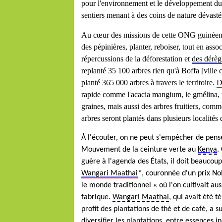
pour l'environnement et le développement du
sentiers menant à des coins de nature dévasté
Au cœur des missions de cette ONG guinéenn
des pépinières, planter, reboiser, tout en as
répercussions de la déforestation et
des dérèg
replanté 35 100 arbres rien qu'à Boffa [vil
planté 365 000 arbres à travers le territoire.
D
rapide comme l'acacia mangium, le gmélina, tr
graines, mais aussi des arbres fruitiers, com
arbres seront plantés dans plusieurs localit
À l'écouter, on ne peut s'empêcher de pense
Mouvement de la ceinture verte au
Kenya
.
guère à l'agenda des États, il doit beaucou
Wangari Maathai
*, couronnée d'un prix No
le monde traditionnel « où l'on cultivait au
fabrique.
Wangari Maathai
, qui avait été 
profit des plantations de thé et de café, a
diversifier les plantations, entre essences 