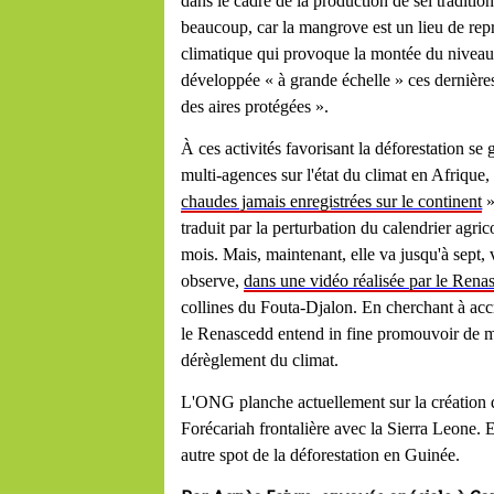
dans le cadre de la production de sel traditio
beaucoup, car la mangrove est un lieu de rep
climatique qui provoque la montée du niveau de
développée « à grande échelle » ces dernière
des aires protégées ».
À ces activités favorisant la déforestation s
multi-agences sur l'état du climat en Afriqu
chaudes jamais enregistrées sur le continent
»
traduit par la perturbation du calendrier agric
mois. Mais, maintenant, elle va jusqu'à sept, 
observe,
dans une vidéo réalisée par le Rena
collines du Fouta-Djalon. En cherchant à accr
le Renascedd entend in fine promouvoir de me
dérèglement du climat.
L'ONG planche actuellement sur la création 
Forécariah frontalière avec la Sierra Leone. E
autre spot de la déforestation en Guinée.