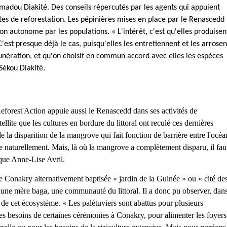
Amadou Diakité. Des conseils répercutés par les agents qui appuient
tes de reforestation. Les pépinières mises en place par le Renascedd
n autonome par les populations. « L'intérêt, c'est qu'elles produisen
'est presque déjà le cas, puisqu'elles les entretiennent et les arrosen
unération, et qu'on choisit en commun accord avec elles les espèces
 Sékou Diakité.
eforest'Action appuie aussi le Renascedd dans ses activités de
llite que les cultures en bordure du littoral ont reculé ces dernières
 la disparition de la mangrove qui fait fonction de barrière entre l'océa
nère naturellement. Mais, là où la mangrove a complètement disparu, il fau
ique Anne-Lise Avril.
 de Conakry alternativement baptisée « jardin de la Guinée » ou « cité de
une mère baga, une communauté du littoral. Il a donc pu observer, dan
e de cet écosystème. « Les palétuviers sont abattus pour plusieurs
 les besoins de certaines cérémonies à Conakry, pour alimenter les foyers