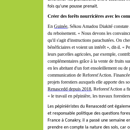
fois qu'une pousse prenait.
Créer des forêts nourricières avec les c
En
Guinée
, Sékou Amadou Diakité constate a
du reboisement. « Nous devons les convaincre 
qu'il s'agit d'instructions parachutées. On ch
bénéficiaires et voient un intérêt », dit-il. «
leurs parcelles agricoles, par exemple, contrib
complémentaires grâce à la vente de fruits sur
en les abritant d'un fort ensoleillement ou d
communication de Reforest'Action. Financée pa
projets forestiers auxquels elle apporte des s
Renascedd depuis 2018
, Reforest'Action a f
« le travail en pépinière, les travaux forestiers
Les pépiniéristes du Renascedd ont égalemen
et responsable politique des questions fore
France à Conakry, il a passé une semaine e
prendre en compte la nature des sols, car o