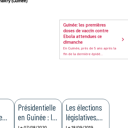
nakry (Guinée)
Guinée: les premières
doses de vaccin contre
Ebola attendues ce
dimanche
En Guinée, près de 5 ans après la
fin de la dernière épidé...
Présidentielle
Les élections
e
en Guinée : le
législatives,
te
ni oui ni non
un tremplin
Le 07/08/2020
Le 18/09/2019