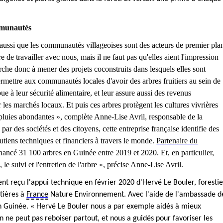
ommunautés
ussi que les communautés villageoises sont des acteurs de premier pla
de travailler avec nous, mais il ne faut pas qu'elles aient l'impression
erche donc à mener des projets coconstruits dans lesquels elles sont
 Permettre aux communautés locales d'avoir des arbres fruitiers au sein de
ue à leur sécurité alimentaire, et leur assure aussi des revenus
 les marchés locaux. Et puis ces arbres protègent les cultures vivrières
e pluies abondantes », complète Anne-Lise Avril, responsable de la
r des sociétés et des citoyens, cette entreprise française identifie des
outiens techniques et financiers à travers le monde.
Partenaire du
inancé 31 100 arbres en Guinée entre 2019 et 2020. Et, en particulier,
, le suivi et l'entretien de l'arbre », précise Anne-Lise Avril.
t reçu l'appui technique en février 2020 d'Hervé Le Bouler, forestie
stières à
France
Nature Environnement. Avec l'aide de l'ambassade d
n Guinée. « Hervé Le Bouler nous a par exemple aidés à mieux
n ne peut pas reboiser partout, et nous a guidés pour favoriser les