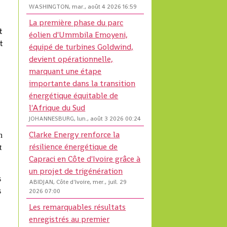
WASHINGTON, mar., août 4 2026 16:59
La première phase du parc
t
éolien d'Ummbila Emoyeni,
t
équipé de turbines Goldwind,
devient opérationnelle,
marquant une étape
importante dans la transition
énergétique équitable de
l'Afrique du Sud
JOHANNESBURG, lun., août 3 2026 00:24
Clarke Energy renforce la
n
résilience énergétique de
t
Capraci en Côte d'Ivoire grâce à
un projet de trigénération
s
ABIDJAN, Côte d'Ivoire, mer., juil. 29
s
2026 07:00
Les remarquables résultats
enregistrés au premier