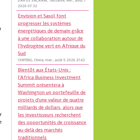
DAR ES SALAAM, Tanzanie, ven., août 7
2026 07:32
Envision et Sasol font
progresser les systèmes
n
énergétiques de demain grâce
à une collaboration autour de
l'hydrogène vert en Afrique du
Sud
CHIFENG, Chine, mer., août 5 2026 21:42
Bientôt aux États-Unis :
l'Africa Business Investment
Summit présentera à
Washington un portefeuille de
projets d'une valeur de quatre
milliards de dollars, alors que
les investisseurs recherchent
r
des opportunités de croissance
e
au-delà des marchés
traditionnels