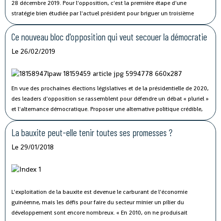
28 décembre 2019. Pour l'opposition, c'est la première étape d'une
stratégie bien étudiée par l'actuel président pour briguer un troisième
mandat.
Le Point Afrique (avec AFP)
Ce nouveau bloc d'opposition qui veut secouer la démocratie
Le 26/02/2019
En vue des prochaines élections législatives et de la présidentielle de 2020,
des leaders d'opposition se rassemblent pour défendre un débat « pluriel »
et l'alternance démocratique.
Proposer une alternative politique crédible,
renforcer la démocratie : ces arguments pèsent lourd dans le discours de
la Convergence de l'opposition démocratique (COD), une alliance de partis
La bauxite peut-elle tenir toutes ses promesses ?
d'opposition formée ce vendredi à Conakry.
Le 29/01/2018
L'exploitation de la bauxite est devenue le carburant de l'économie
guinéenne, mais les défis pour faire du secteur minier un pilier du
développement sont encore nombreux. « En 2010, on ne produisait