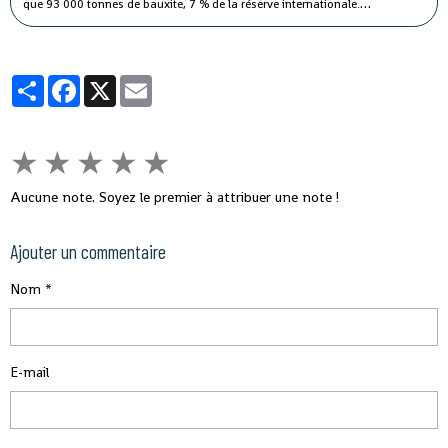
que 93 000 tonnes de bauxite, 7 % de la réserve internationale.
Aujourd'hui, nous sommes en train de devenir le premier producteur
mondial. Voilà la réalité. »
Partager
Facebook
X
Email
★
★
★
★
★
Aucune note. Soyez le premier à attribuer une note !
Ajouter un commentaire
Nom
E-mail