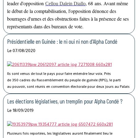
leader d'opposition
, 68 ans. Avant même
Cellou Dalein Diallo
le début de la comptabilisation, l'opposition dénonce des
bourrages d'urnes et des obstructions faites à la présence de ses
représentants dans des bureaux de vote.
Présidentielle en Guinée : le ni oui ni non d'Alpha Condé
Le 07/08/2020
Ils sont venus de tout le pays pour faire entendre leur voix. Près
de 350 cadres du Rassemblement du peuple de guinée (RPG), le parti
au pouvoir, sont réunis en convention électorale pour deux jours au Palais
du Peuple, siège de l'Assemblée nationale à Conakry, avec un seul objectif
affiché : désigner leur candidat pour la prochaine élection présidentielle
Les élections législatives, un tremplin pour Alpha Condé ?
d'octobre 2020.
Le 18/09/2019
Plusieurs fois reportées, les législatives auront finalement lieu le