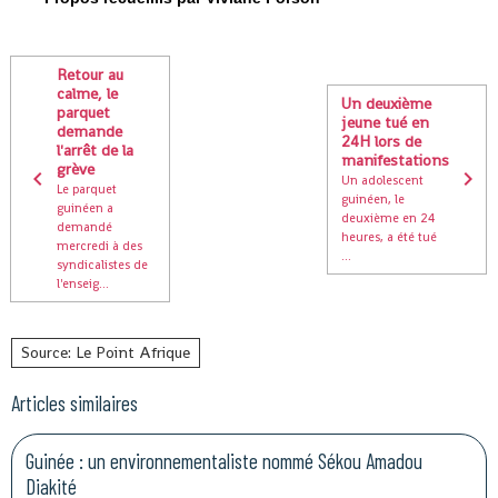
Retour au
calme, le
Un deuxième
parquet
jeune tué en
demande
24H lors de
l'arrêt de la
manifestations
grève
Un adolescent
Le parquet
guinéen, le
guinéen a
deuxième en 24
demandé
heures, a été tué
mercredi à des
...
syndicalistes de
l'enseig...
Source: Le Point Afrique
Articles similaires
Guinée : un environnementaliste nommé Sékou Amadou
Diakité