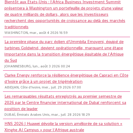
Bientôt aux États-Unis : l'Africa Business Investment Summit
présentera à Washington un portefeuille de projets d'une valeur
de quatre milliards de dollars, alors que les investisseurs
recherchent des opportunités de croissance au-delà des marchés
traditionnels
WASHINGTON, mar., août 4 2026 16:59
La première phase du parc éolien d'Ummbila Emoyeni, équipé de
turbines Goldwind, devient opérationnelle, marquant une étape
importante dans la transition énergétique équitable de l'Afrique
du Sud
JOHANNESBURG, lun., août 3 2026 00:24
Clarke Energy renforce la résilience énergétique de Capraci en Côte
d'Ivoire grâce à un projet de trigénération
ABIDJAN, Côte d'Ivoire, mer., juil. 29 2026 07:00
Les remarquables résultats enregistrés au premier semestre de
2026 par le Centre financier international de Dubaï renforcent sa
position de leader
DUBAÏ, Émirats Arabes Unis, mar., juil. 28 2026 18:29
HNS 2026 | Huawei dévoile la version améliorée de sa solution «
Xinghe AI Campus » pour l'Afrique australe