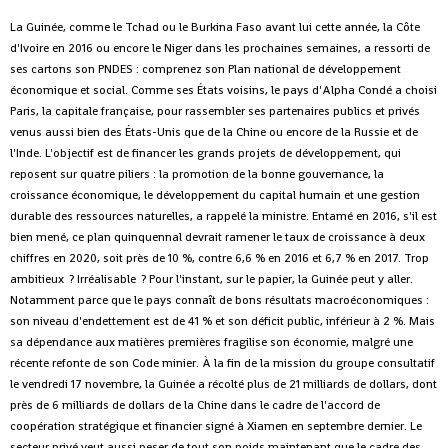
La Guinée, comme le Tchad ou le Burkina Faso avant lui cette année, la Côte
d'Ivoire en 2016 ou encore le Niger dans les prochaines semaines, a ressorti de
ses cartons son PNDES : comprenez son Plan national de développement
économique et social. Comme ses États voisins, le pays d'Alpha Condé a choisi
Paris, la capitale française, pour rassembler ses partenaires publics et privés
venus aussi bien des États-Unis que de la Chine ou encore de la Russie et de
l'Inde. L'objectif est de financer les grands projets de développement, qui
reposent sur quatre piliers : la promotion de la bonne gouvernance, la
croissance économique, le développement du capital humain et une gestion
durable des ressources naturelles, a rappelé la ministre. Entamé en 2016, s'il est
bien mené, ce plan quinquennal devrait ramener le taux de croissance à deux
chiffres en 2020, soit près de 10 %, contre 6,6 % en 2016 et 6,7 % en 2017. Trop
ambitieux ? Irréalisable ? Pour l'instant, sur le papier, la Guinée peut y aller.
Notamment parce que le pays connaît de bons résultats macroéconomiques :
son niveau d'endettement est de 41 % et son déficit public, inférieur à 2 %. Mais
sa dépendance aux matières premières fragilise son économie, malgré une
récente refonte de son Code minier. À la fin de la mission du groupe consultatif
le vendredi 17 novembre, la Guinée a récolté plus de 21 milliards de dollars, dont
près de 6 milliards de dollars de la Chine dans le cadre de l'accord de
coopération stratégique et financier signé à Xiamen en septembre dernier. Le
secteur privé veut aussi peser de tout son poids maintenant que le cadre des