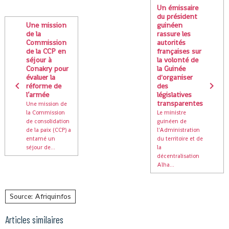
Un émissaire
du président
Une mission
guinéen
de la
rassure les
Commission
autorités
de la CCP en
françaises sur
séjour à
la volonté de
Conakry pour
la Guinée
évaluer la
d'organiser
réforme de
des
l’armée
législatives
transparentes
Une mission de
la Commission
Le ministre
de consolidation
guinéen de
de la paix (CCP) a
l'Administration
entamé un
du territoire et de
séjour de...
la
décentralisation
Alha...
Source: Afriquinfos
Articles similaires