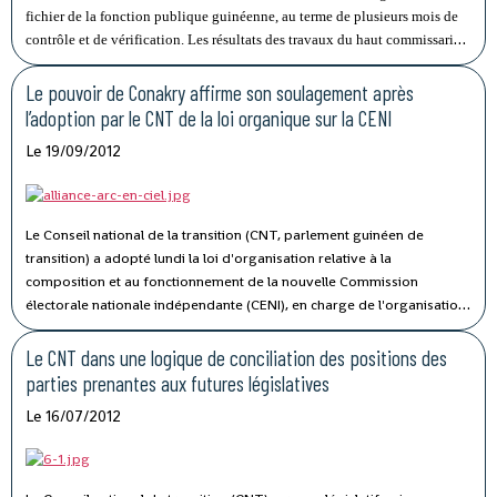
fichier de la fonction publique guinéenne, au terme de plusieurs mois de
contrôle et de vérification.
Les résultats des travaux du haut commissariat
sur le fichier des fonctionnaires publics a permis ainsi de repéré le cas 1
050 personnes décédées qu'on continue de payer régulièrement et 932 cas
Le pouvoir de Conakry affirme son soulagement après
d'abandon de postes de travail
.
l’adoption par le CNT de la loi organique sur la CENI
Le 19/09/2012
Le Conseil national de la transition (CNT, parlement guinéen de
transition) a adopté lundi la loi d'organisation relative à la
composition et au fonctionnement de la nouvelle Commission
électorale nationale indépendante (CENI), en charge de l'organisation
de toutes les élections politiques en Guinée. Dans son exposé de
motif, le rapporteur de l'inter-commission du CNT Mohamed Traoré
Le CNT dans une logique de conciliation des positions des
a noté que cette composition de la CENI doit tenir compte d'une parité
parties prenantes aux futures législatives
dans la désignation des représentants des deux tendances politiques.
Le 16/07/2012