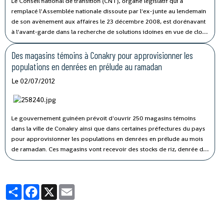
Le Conseil national de transition (CNT), organe législatif qui a
remplacé l'Assemblée nationale dissoute par l'ex-junte au lendemain
de son avènement aux affaires le 23 décembre 2008, est dorénavant
à l'avant-garde dans la recherche de solutions idoines en vue de clore
le processus de transition qui n'a que trop duré en Guinée.
Des magasins témoins à Conakry pour approvisionner les
populations en denrées en prélude au ramadan
Le 02/07/2012
Le gouvernement guinéen prévoit d'ouvrir 250 magasins témoins
dans la ville de Conakry ainsi que dans certaines préfectures du pays
pour approvisionner les populations en denrées en prélude au mois
de ramadan.
Ces magasins vont recevoir des stocks de riz, denrée de
base dans l'alimentation des populations, dont le sac de 50
kilogrammes sera vendu à 200 mille francs guinéens soit 20 euros
dans la capitale.
Partager
Facebook
X
Email