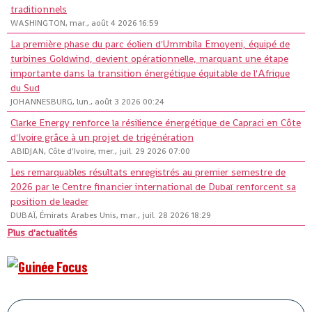
traditionnels
WASHINGTON, mar., août 4 2026 16:59
La première phase du parc éolien d'Ummbila Emoyeni, équipé de
turbines Goldwind, devient opérationnelle, marquant une étape
importante dans la transition énergétique équitable de l'Afrique
du Sud
JOHANNESBURG, lun., août 3 2026 00:24
Clarke Energy renforce la résilience énergétique de Capraci en Côte
d'Ivoire grâce à un projet de trigénération
ABIDJAN, Côte d'Ivoire, mer., juil. 29 2026 07:00
Les remarquables résultats enregistrés au premier semestre de
2026 par le Centre financier international de Dubaï renforcent sa
position de leader
DUBAÏ, Émirats Arabes Unis, mar., juil. 28 2026 18:29
Plus d'actualités