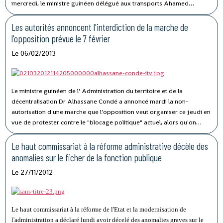
mercredi, le ministre guinéen délégué aux transports Ahamed
Tidiane Traoré.
Les autorités annoncent l'interdiction de la marche de
l'opposition prévue le 7 février
Le 06/02/2013
Le ministre guinéen de l' Administration du territoire et de la
décentralisation Dr Alhassane Condé a annoncé mardi la non-
autorisation d'une marche que l'opposition veut organiser ce jeudi en
vue de protester contre le "blocage politique" actuel, alors qu'on
s'achemine vers les élections comme le prévoit le calendrier de la
CENI.
Le haut commissariat à la réforme administrative décèle des
anomalies sur le ficher de la fonction publique
Le 27/11/2012
Le haut commissariat à la réforme de l'Etat et la modernisation de
l'administration a déclaré lundi avoir décelé des anomalies graves sur le