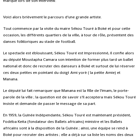
marqué lors de son interview.
Voici alors brièvement le parcours d’une grande artiste.
Tout commence par la visite du maire Sékou Touré à Boké et pour cette
occasion, les différents quartiers de la ville, à tour de rôle, présentent des
danses folkloriques au stade de football.
Le spectacle est éblouissant, Sékou Touré est impressionné, il confie alors
au député Moustapha Camara son intention de former plus tard un ballet
national et donc de recruter des danseurs à Boké et surtout de lui réserver
ces deux petites en pointant du doigt Ami yorè ( la petite Amie) et
Manana.
Le député lui fait remarquer que Manana est la fille de l’imam, le porte-
parole de la ville ; la question est de savoir s’il acceptera mais Sékou Touré
insiste et demande de passer le message de sa part.
En 1959, la Guinée indépendante, Sékou Touré est maintenant président,
Fodéba Keita (fondateur des Ballets africains) ministre et les Ballets
africains sont à la disposition de la Guinée ; ainsi, une équipe se rend à
Boké pour recruter des artistes ; elle a déjà sur sa liste les noms des deux