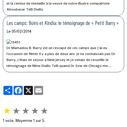
et la remise de médaille à la veuve de notre illustre compatriote
Aboubacar Telli Diallo.
Les camps: Boiro et Kindia: le témoignage de « Petit Barry »
Le 05/02/2014
Dr Mamadou B. Barry est un rescapé de ces camps que j’ai eu
l’occasion de filmer il y a plus de deux ans.
Je ne connaissais pas Dr
Barry, j’étais en séjour à New Jersey et je venais de recueillir le
témoignage de Mme Diallo Telli quand Dr Sow de Chicago me
demanda si j’avais écouté l’émission radio du grand journaliste Paps
avec Dr Barry.
Partager
Facebook
X
Email
★
★
★
★
★
1
vote. Moyenne
1
sur 5.