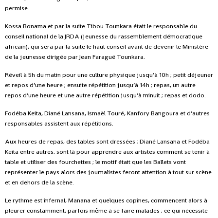
permise.
Kossa Bonama et par la suite Tibou Tounkara était le responsable du
conseil national de la JRDA (jeunesse du rassemblement démocratique
africain), qui sera par la suite le haut conseil avant de devenir le Ministère
de la jeunesse dirigée par Jean Faragué Tounkara.
Réveil à 5h du matin pour une culture physique jusqu’à 10h ; petit déjeuner
et repos d’une heure ; ensuite répétition jusqu’à 14h ; repas, un autre
repos d’une heure et une autre répétition jusqu’à minuit ; repas et dodo.
Fodéba Keita, Diané Lansana, Ismaël Touré, Kanfory Bangoura et d’autres
responsables assistent aux répétitions.
Aux heures de repas, des tables sont dressées ; Diané Lansana et Fodéba
Keita entre autres, sont là pour apprendre aux artistes comment se tenir à
table et utiliser des fourchettes ; le motif était que les Ballets vont
représenter le pays alors des journalistes feront attention à tout sur scène
et en dehors de la scène.
Le rythme est infernal, Manana et quelques copines, commencent alors à
pleurer constamment, parfois même à se faire malades ; ce qui nécessite