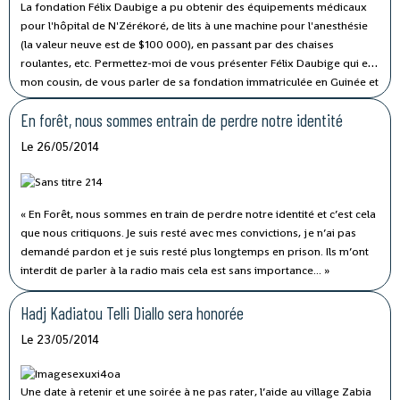
La fondation Félix Daubige a pu obtenir des équipements médicaux
pour l'hôpital de N'Zérékoré, de lits à une machine pour l'anesthésie
(la valeur neuve est de $100 000), en passant par des chaises
roulantes, etc.
Permettez-moi de vous présenter Félix Daubige qui est
mon cousin, de vous parler de sa fondation immatriculée en Guinée et
des démarches qui lui ont permis d'obtenir ces importants
En forêt, nous sommes entrain de perdre notre identité
équipements.
Le 26/05/2014
« En Forêt, nous sommes en train de perdre notre identité et c’est cela
que nous critiquons. Je suis resté avec mes convictions, je n’ai pas
demandé pardon et je suis resté plus longtemps en prison. Ils m’ont
interdit de parler à la radio mais cela est sans importance... »
Hadj Kadiatou Telli Diallo sera honorée
Le 23/05/2014
Une date à retenir et une soirée à ne pas rater, l’aide au village Zabia