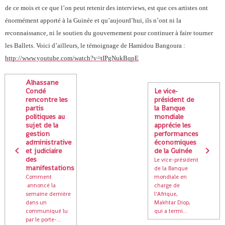
de ce mois et ce que l’on peut retenir des interviews, est que ces artistes ont
énormément apporté à la Guinée et qu’aujourd’hui, ils n’ont ni la
reconnaissance, ni le soutien du gouvernement pour continuer à faire tourner
les Ballets. Voici d’ailleurs, le témoignage de Hamidou Bangoura :
http://www.youtube.com/watch?v=tIPgNukBqpE
Alhassane
Condé
Le vice-
rencontre les
président de
partis
la Banque
politiques au
mondiale
sujet de la
apprécie les
gestion
performances
administrative
économiques
et judiciaire
de la Guinée
des
Le vice-président
manifestations
de la Banque
Comment
mondiale en
annoncé la
charge de
semaine dernière
l'Afrique,
dans un
Makhtar Diop,
communiqué lu
qui a termi...
par le porte-...