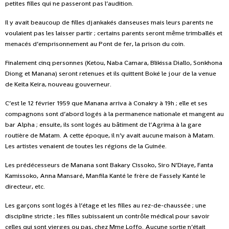
petites filles qui ne passeront pas l’audition.
Il y avait beaucoup de filles djankakés danseuses mais leurs parents ne
voulaient pas les laisser partir ; certains parents seront même trimballés et
menacés d’emprisonnement au Pont de fer, la prison du coin.
Finalement cinq personnes (Ketou, Naba Camara, Blikissa Diallo, Sonkhona
Diong et Manana) seront retenues et ils quittent Boké le jour de la venue
de Keita Keira, nouveau gouverneur.
C’est le 12 février 1959 que Manana arriva à Conakry à 19h ; elle et ses
compagnons sont d’abord logés à la permanence nationale et mangent au
bar Alpha ; ensuite, ils sont logés au bâtiment de l’Agrima à la gare
routière de Matam. A cette époque, il n’y avait aucune maison à Matam.
Les artistes venaient de toutes les régions de la Guinée.
Les prédécesseurs de Manana sont Bakary Cissoko, Siro N’Diaye, Fanta
Kamissoko, Anna Mansaré, Manfila Kanté le frère de Fassely Kanté le
directeur, etc.
Les garçons sont logés à l’étage et les filles au rez-de-chaussée ; une
discipline stricte ; les filles subissaient un contrôle médical pour savoir
celles qui sont vierges ou pas, chez Mme Loffo. Aucune sortie n’était