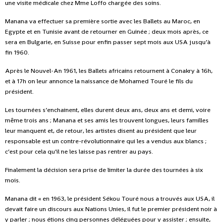
une visite médicale chez Mme Loffo chargée des soins.
Manana va effectuer sa première sortie avec les Ballets au Maroc, en
Egypte et en Tunisie avant de retourner en Guinée ; deux mois après, ce
sera en Bulgarie, en Suisse pour enfin passer sept mois aux USA jusqu’à
fin 1960.
Après le Nouvel-An 1961, les Ballets africains retournent à Conakry à 16h,
et à 17h on leur annonce la naissance de Mohamed Touré le fils du
président.
Les tournées s’enchainent, elles durent deux ans, deux ans et demi, voire
même trois ans ; Manana et ses amis les trouvent longues, leurs familles
leur manquent et, de retour, les artistes disent au président que leur
responsable est un contre-révolutionnaire qui les a vendus aux blancs ;
c’est pour cela qu’il ne les laisse pas rentrer au pays.
Finalement la décision sera prise de limiter la durée des tournées à six
mois.
Manana dit « en 1963, le président Sékou Touré nous a trouvés aux USA, il
devait faire un discours aux Nations Unies, il fut le premier président noir à
y parler ; nous étions cinq personnes déléguées pour y assister ; ensuite,