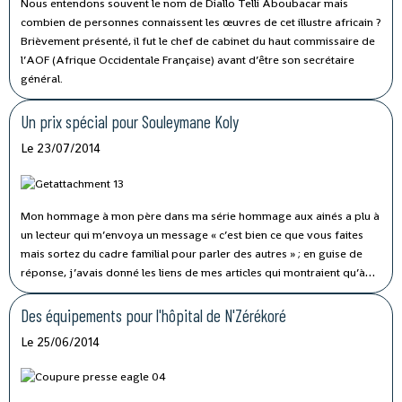
Nous entendons souvent le nom de Diallo Telli Aboubacar mais
combien de personnes connaissent les œuvres de cet illustre africain ?
Brièvement présenté, il fut le chef de cabinet du haut commissaire de
l’AOF (Afrique Occidentale Française) avant d’être son secrétaire
général.
Un prix spécial pour Souleymane Koly
Le 23/07/2014
Mon hommage à mon père dans ma série hommage aux ainés a plu à
un lecteur qui m’envoya un message « c’est bien ce que vous faites
mais sortez du cadre familial pour parler des autres » ; en guise de
réponse, j’avais donné les liens de mes articles qui montraient qu’à
part Tonton Odilon Théa et mon père, mes hommages sont le plus
souvent hors du cadre familial : Papa Camara, Ismael Sylla Eusob,
Des équipements pour l'hôpital de N'Zérékoré
Aliou Keita N’Jo Léa, Maxime Camara, Hamidou Bangoura, Manana
Le 25/06/2014
Cissé, Jeanne Macauley, James Soumah, Kapet de Bana, Papa Kouyaté,
Maitre Barry etc.