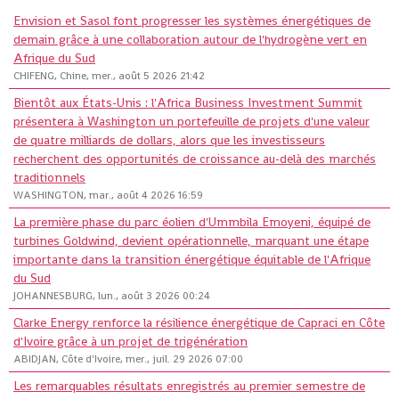
Envision et Sasol font progresser les systèmes énergétiques de
demain grâce à une collaboration autour de l'hydrogène vert en
Afrique du Sud
CHIFENG, Chine, mer., août 5 2026 21:42
Bientôt aux États-Unis : l'Africa Business Investment Summit
présentera à Washington un portefeuille de projets d'une valeur
de quatre milliards de dollars, alors que les investisseurs
recherchent des opportunités de croissance au-delà des marchés
traditionnels
WASHINGTON, mar., août 4 2026 16:59
La première phase du parc éolien d'Ummbila Emoyeni, équipé de
turbines Goldwind, devient opérationnelle, marquant une étape
importante dans la transition énergétique équitable de l'Afrique
du Sud
JOHANNESBURG, lun., août 3 2026 00:24
Clarke Energy renforce la résilience énergétique de Capraci en Côte
d'Ivoire grâce à un projet de trigénération
ABIDJAN, Côte d'Ivoire, mer., juil. 29 2026 07:00
Les remarquables résultats enregistrés au premier semestre de