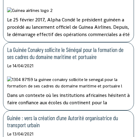
Le 25 février 2017, Alpha Condé le président guinéen a
procédé au lancement officiel de Guinea Airlines. Depuis,
le démarrage effectif des opérations commerciales a été
reporté à plusieurs reprises. Le sort de la compagnie a
finalement été tranché par l'Etat qui détenait 20% des
La Guinée Conakry sollicite le Sénégal pour la formation de
parts.
ses cadres du domaine maritime et portuaire
Le 14/04/2021
Dans un contexte où les institutions africaines hésitent à
faire confiance aux écoles du continent pour la
formation de leurs travailleurs, la Guinée Conakry et le
Sénégal concrétisent leur coopération dans le domaine
Guinée : vers la création d’une Autorité organisatrice du
maritime et portuaire.
transport urbain
Le 13/04/2021