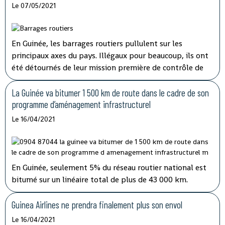
Le 07/05/2021
En Guinée, les barrages routiers pullulent sur les
principaux axes du pays. Illégaux pour beaucoup, ils ont
été détournés de leur mission première de contrôle de
sécurité pour devenir des niches de rançonnement. Le
préjudice causé aux transporteurs et aux usagers de la
La Guinée va bitumer 1 500 km de route dans le cadre de son
route est important.
programme d’aménagement infrastructurel
Le 16/04/2021
En Guinée, seulement 5% du réseau routier national est
bitumé sur un linéaire total de plus de 43 000 km.
Jusqu’ici, les fonds alloués à l’entretien routier sont
insuffisants alors que plusieurs axes vitaux du pays sont
Guinea Airlines ne prendra finalement plus son envol
dans un état critique.
Le 16/04/2021