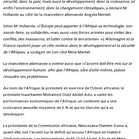
sécurité, donc la paix, mais aussi le développement, donc la croissance, et
enfin l'environnement, donc le changement climatique
», a déclaré M.
Hollande au côté de la chancelière allemande Angela Merkel.
Selon M. Hollande, «
l'Europe peut apporter à l'Afrique sa technologie, son
savoir-faire, sa solidarité
», mais aussi «
ses forces armées pour éviter des
conflits, des massacres, et lutter contre le terrorisme
». «
L'Allemagne et la
France veulent jouer un rôle moteur dans le développement et la sécurité
de l'Afrique
», a souligné de son côté Mme Merkel.
La chancelière allemande a estimé aussi que «
l’accent doit être mis sur le
développement humain afin que l'Afrique, sûre d'elle-même, puisse
résoudre ses problèmes
».
Au nom de l’Afrique, le président en exercice de l’Union africaine, le
président mauritanien Mohamed Ould Abdel Aziz, a vanté les
performances économiques de l’Afrique, un continent qui a une
croissance annuelle moyenne de 5 % et qui ne cherche qu’à se
développer.
La présidente de la Commission africaine, Nkosazana Dlamini-Zuma a,
quant elle, mis l’accent sur le déficit qu’accuse l’Afrique en matière
d’infrastructures. Les interventions de M. Ould Abdel Aziz et de Mme