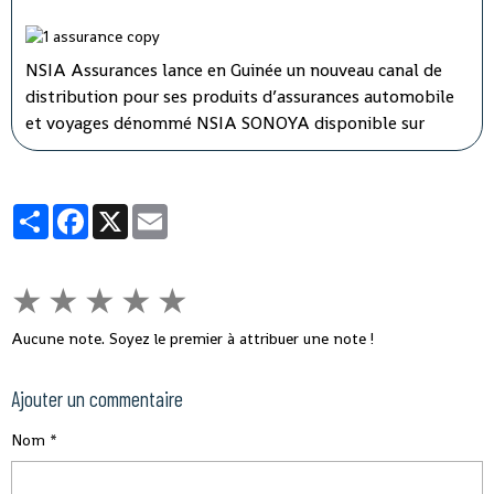
NSIA Assurances lance en Guinée un nouveau canal de
distribution pour ses produits d’assurances automobile
et voyages dénommé NSIA SONOYA disponible sur
WhatsApp. En recourant par messages à la souscription
sur NSIA SONOYA, les souscripteurs se verront livrer
leurs contrats d’assurances directement chez eux.
Partager
Facebook
X
Email
★
★
★
★
★
Aucune note. Soyez le premier à attribuer une note !
Ajouter un commentaire
Nom