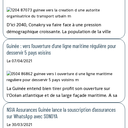
D’ici 2040, Conakry va faire face à une pression
démographique croissante. La population de la ville
pourrait atteindre 5,5 millions d’habitants à cet horizon
contre 2,7 millions actuellement. Le système de
Guinée : vers l’ouverture d’une ligne maritime régulière pour
transports en commun actuellement déployé a
desservir 5 pays voisins
montré ses limites.
Le 07/04/2021
La Guinée entend bien tirer profit son ouverture sur
l’Océan atlantique et de sa large façade maritime. A sa
prise de fonction en juin 2020, la nouvelle direction de
Société navale Guinéenne (SNG) annonçait le
NSIA Assurances Guinée lance la souscription d’assurances
développement d’une véritable politique de transport
sur WhatsApp avec SONOYA
maritime tout en consolidant les acquis.
Le 30/03/2021