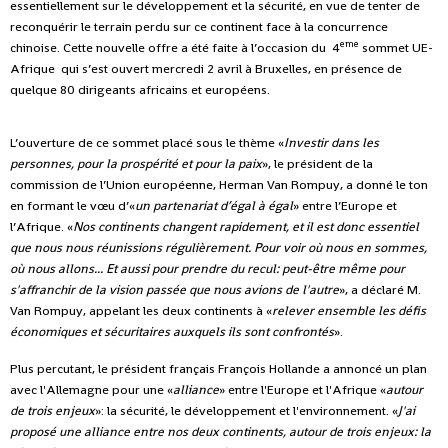
essentiellement sur le développement et la sécurité, en vue de tenter de
reconquérir le terrain perdu sur ce continent face à la concurrence
eme
chinoise. Cette nouvelle offre a été faite à l’occasion du 4
sommet UE-
Afrique qui s’est ouvert mercredi 2 avril à Bruxelles, en présence de
quelque 80 dirigeants africains et européens.
L’ouverture de ce sommet placé sous le thème «
Investir dans les
personnes, pour la prospérité et pour la paix
», le président de la
commission de l’Union européenne, Herman Van Rompuy, a donné le ton
en formant le vœu d’«
un partenariat d’égal à égal
» entre l’Europe et
l’Afrique. «
Nos continents changent rapidement, et il est donc essentiel
que nous nous réunissions régulièrement. Pour voir où nous en sommes,
où nous allons... Et aussi pour prendre du recul: peut-être même pour
s'affranchir de la vision passée que nous avions de l'autre
», a déclaré M.
Van Rompuy, appelant les deux continents à «
relever ensemble les défis
économiques et sécuritaires auxquels ils sont confrontés
».
Plus percutant, le président français François Hollande a annoncé un plan
avec l'Allemagne pour une «
alliance
» entre l'Europe et l'Afrique «
autour
de trois enjeux
»: la sécurité, le développement et l'environnement. «
J'ai
proposé une alliance entre nos deux continents, autour de trois enjeux: la