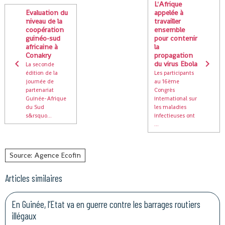
L'Afrique
Evaluation du
appelée à
niveau de la
travailler
coopération
ensemble
guinéo-sud
pour contenir
africaine à
la
Conakry
propagation
du virus Ebola
La seconde
édition de la
Les participants
journée de
au 16ème
partenariat
Congrès
Guinée-Afrique
international sur
du Sud
les maladies
s&rsquo...
infectieuses ont
...
Source: Agence Ecofin
Articles similaires
En Guinée, l’Etat va en guerre contre les barrages routiers
illégaux