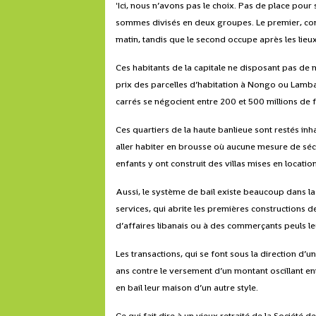
'Ici, nous n’avons pas le choix. Pas de place pou
sommes divisés en deux groupes. Le premier, con
matin, tandis que le second occupe après les lieu
Ces habitants de la capitale ne disposant pas d
prix des parcelles d’habitation à Nongo ou Lamba
carrés se négocient entre 200 et 500 millions de 
Ces quartiers de la haute banlieue sont restés in
aller habiter en brousse où aucune mesure de sécu
enfants y ont construit des villas mises en location
Aussi, le système de bail existe beaucoup dans l
services, qui abrite les premières constructions 
d’affaires libanais ou à des commerçants peuls 
Les transactions, qui se font sous la direction d’
ans contre le versement d’un montant oscillant ent
en bail leur maison d’un autre style.
Ce qui fait dire à un vieux retraité de la Société d