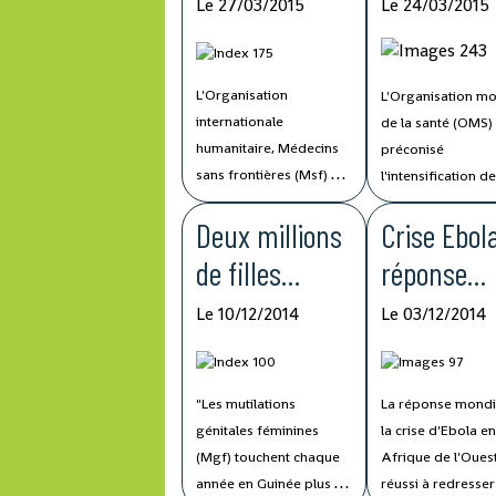
l'épidémie
intensifica
Le 27/03/2015
Le 24/03/2015
Ebola
de la
vaccinatio
L'Organisation
L'Organisation mo
dans les p
internationale
de la santé (OMS)
touchés p
humanitaire, Médecins
préconisé
sans frontières (Msf) a
l'intensification d
Ebola
publié lundi un rapport
activités de vacci
Deux millions
Crise Ebola
critique sur la gestion
systématique pou
de l'épidémie d'Ebola
parer à un risque
de filles
réponse
par la Communauté
croissant d'épidé
excisées en
mondiale 
internationale, un an
de rougeole, de
Le 10/12/2014
Le 03/12/2014
après la découverte du
coqueluche et d'a
Guinée-
un succès
virus en Afrique de
maladies évitable
Conakry
selon l'ON
l'Ouest. Le rapport
la vaccination dan
"Les mutilations
La réponse mondi
révèle des points
chaque année
pays touchés par 
génitales féminines
la crise d'Ebola e
faibles de la réaction
(Mgf) touchent chaque
Afrique de l'Oues
internationale à cette
année en Guinée plus de
réussi à redresser
crise de santé,