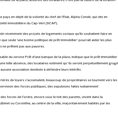
e pays en dépit de la volonté du chef de l’Etat, Alpha Condé, qui cite en
ociété immobilière du Cap-Vert (SICAP).
enté récemment des projets de logements sociaux qu’ils souhaitent faire en
e que seule 'une bonne politique de prêt immobilier' pourrait aider les plus
es ne prêtent pas aux pauvres.
able du service Prêt d’une banque de la place, indique que le prêt immobilier
à une telle absence, des locataires estiment qu’ ils seront perpétuellement grug
t aucune association destinée à défendre leurs intérêts.
rriérés de loyers s’accumulent, beaucoup de propriétaires se tournent vers les
upervision des forces publiques, des expulsions faites nuitamment'.
des forces de l’ordre, encore sous le toit des parents, vivent dans la
binet ou Coronthie, au centre de la ville, majoritairement habités par les