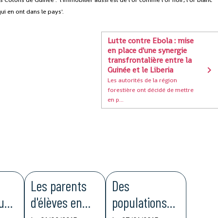
ui en ont dans le pays'.
Lutte contre Ebola : mise
en place d'une synergie
transfrontalière entre la
Guinée et le Liberia
Les autorités de la région
forestière ont décidé de mettre
en p...
Les parents
Des
 une
d'élèves en
populations