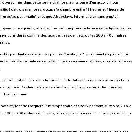
r six personnes dans cette petite chambre. Sur la base d’un accord, nous
stitué de trois membres, occupe la chambre entre 18 heures et 1 heure du
x jusqu’au petit matin', explique Abdoulaye, Informaticien sans emploi.
e moyens conséquents, affirment ne pas comprendre la hausse vertigineuse des
nyi, considérés comme des quartiers résidentiels, où les 200 à 400 mètres
francs.
habités pendant des décennies par 'les Conakrycas' qui disaient ne pas vouloir
rité n’existe, raconte un retraité d’une soixantaine d’années, dont deux de se
.
a capitale, notamment dans la commune de Kaloum, centre des affaires et des
de la capitale. Des héritiers s’entendent souvent pour céder à des hommes
leur bien commun.
un notaire, font de l’acquéreur le propriétaire des lieux pendant au moins 20 à 2
re 100 et 200 millions de francs, offerts aux héritiers qui ont accepté de mettr
es Cotons de Guinée : 'l’immobilier aussi est de l’or comme l’or noir, l’or blanc