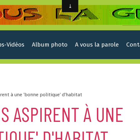
ps-Vidéos
Album photo
A vous la parole
Cont
rent à une 'bonne politique' d'habitat
S ASPIRENT À UNE
IQUE' D'HABITAT