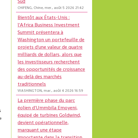
Sud
CHIFENG, Chine, mer., août 5 2026 21:42
Bientôt aux États-Unis :
l'Africa Business Investment
Summit présentera à
Washington un portefeuille de
projets d'une valeur de quatre
milliards de dollars, alors que
les investisseurs recherchent
s
des opportunités de croissance
au-delà des marchés
traditionnels
WASHINGTON, mar., août 4 2026 16:59
La première phase du parc
éolien d'Ummbila Emoyeni,
5
équipé de turbines Goldwind,
e
devient opérationnelle,
marquant une étape
importante dans la transition