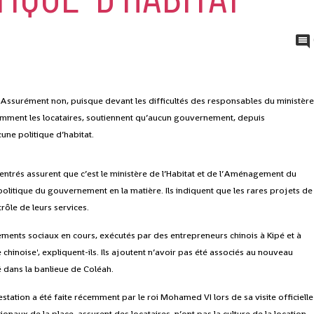
e? Assurément non, puisque devant les difficultés des responsables du ministèr
notamment les locataires, soutiennent qu’aucun gouvernement, depuis
une politique d’habitat.
ntrés assurent que c’est le ministère de l’Habitat et de l’Aménagement du
a politique du gouvernement en la matière. Ils indiquent que les rares projets de
rôle de leurs services.
ments sociaux en cours, exécutés par des entrepreneurs chinois à Kipé et à
chinoise', expliquent-ils. Ils ajoutent n’avoir pas été associés au nouveau
 dans la banlieue de Coléah.
station a été faite récemment par le roi Mohamed VI lors de sa visite officielle
naux de la place, assurent des locataires, n’ont pas la culture de la location-