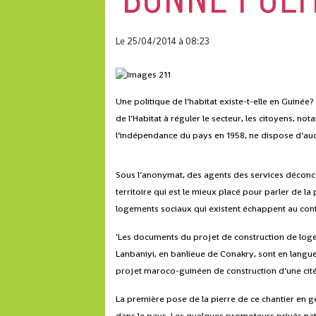
Le 25/04/2014
à 08:23
Une politique de l’habitat existe-t-elle en Guiné
de l’Habitat à réguler le secteur, les citoyens, 
l’indépendance du pays en 1958, ne dispose d’auc
Sous l’anonymat, des agents des services déconce
territoire qui est le mieux placé pour parler de l
logements sociaux qui existent échappent au cont
'Les documents du projet de construction de loge
Lanbaniyi, en banlieue de Conakry, sont en langue 
projet maroco-guinéen de construction d’une cité
La première pose de la pierre de ce chantier en ge
dans le pays. Les quelques promoteurs privés natio