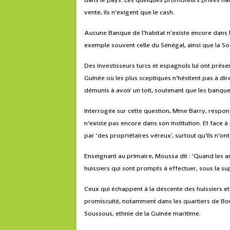
vente, ils n’exigent que le cash.
Aucune Banque de l’habitat n’existe encore dans l
exemple souvent celle du Sénégal, ainsi que la S
Des investisseurs turcs et espagnols lui ont prés
Guinée où les plus sceptiques n’hésitent pas à dir
démunis à avoir un toit, soutenant que les banqu
Interrogée sur cette question, Mme Barry, respons
n’existe pas encore dans son institution. Et face 
par 'des propriétaires véreux', surtout qu’ils n’on
Enseignant au primaire, Moussa dit : 'Quand les a
huissiers qui sont prompts à effectuer, sous la s
Ceux qui échappent à la descente des huissiers et 
promiscuité, notamment dans les quartiers de Boul
Soussous, ethnie de la Guinée maritime.